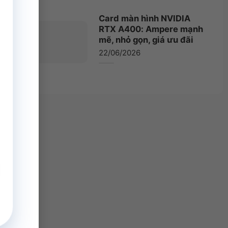
Card màn hình NVIDIA
RTX A400: Ampere mạnh
mẽ, nhỏ gọn, giá ưu đãi
22/06/2026