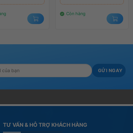
0₫.
1.699.000₫.
là:
.
1.379.000₫.
àng
Còn hàng
TƯ VẤN & HỖ TRỢ KHÁCH HÀNG