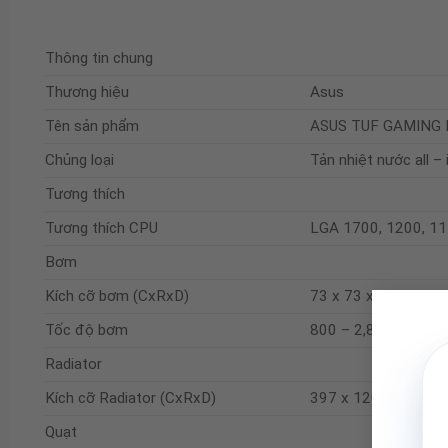
Thông tin chung
Thương hiệu
Asus
Tên sản phẩm
ASUS TUF GAMING L
Chủng loại
Tản nhiệt nước all – 
Tương thích
Tương thích CPU
LGA 1700, 1200, 1
Bơm
Kích cỡ bơm (CxRxD)
73 x 73 x 45 mm
Tốc độ bơm
800 – 2,800 + 300 
Radiator
Kích cỡ Radiator (CxRxD)
397 x 120 x 27 mm
Quạt