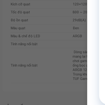
Kích cỡ quạt
120×120×25mm
Tốc độ quạt
800 ~ 2000 RPM +/
Độ ồn quạt
29dB(A)
Màu quạt
Đen
Màu & chế độ LED
ARGB
Tính năng nổi bật
Dòng sản phẩm làm 
mang lại hiệu năng v
chơi game phổ thông
Tính năng nổi bật
ống bọc gia cố rồi 
ARGB 120 mm – có cá
Trong khi đó, các t
TUF Gaming trên nắ