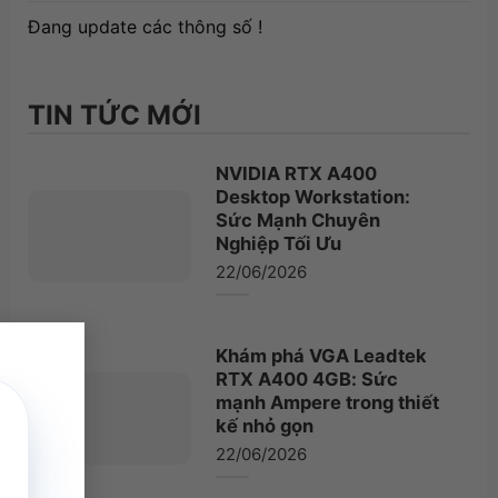
Đang update các thông số !
TIN TỨC MỚI
NVIDIA RTX A400
Desktop Workstation:
Sức Mạnh Chuyên
Nghiệp Tối Ưu
22/06/2026
×
Khám phá VGA Leadtek
RTX A400 4GB: Sức
mạnh Ampere trong thiết
kế nhỏ gọn
22/06/2026