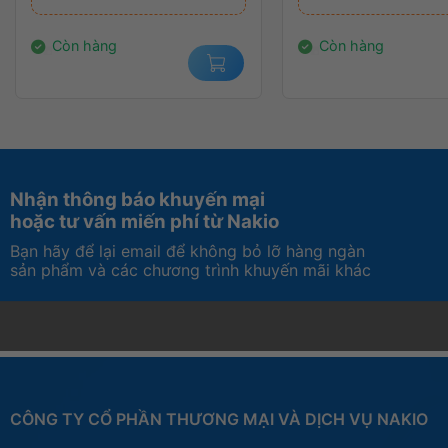
639.000₫.
là:
999.000₫.
là:
579.000₫.
679.000₫.
Còn hàng
Còn hàng
Nhận thông báo khuyến mại
hoặc tư vấn miến phí từ Nakio
Bạn hãy để lại email để không bỏ lỡ hàng ngàn
sản phẩm và các chương trình khuyến mãi khác
CÔNG TY CỔ PHẦN THƯƠNG MẠI VÀ DỊCH VỤ NAKIO