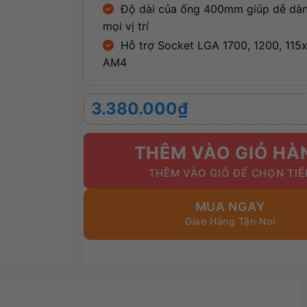
Độ dài của ống 400mm giúp dễ dàn
mọi vị trí
Hỗ trợ Socket LGA 1700, 1200, 115
AM4
3.380.000
₫
THÊM VÀO GIỎ HÀ
MUA NGAY