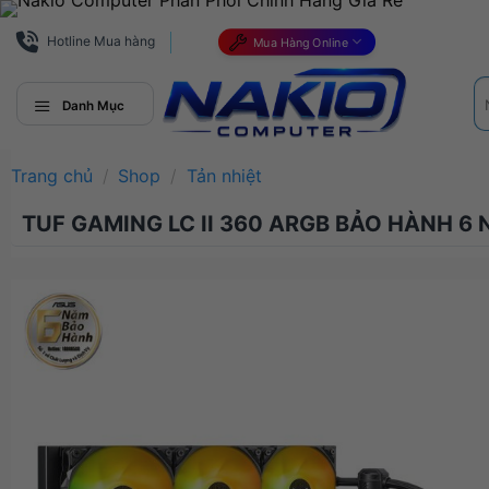
Bỏ
qua
Hotline Mua hàng
Mua Hàng Online
nội
Tì
dung
ki
Danh Mục
Trang chủ
/
Shop
/
Tản nhiệt
TUF GAMING LC II 360 ARGB BẢO HÀNH 6