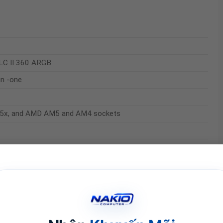
C II 360 ARGB
in -one
15x, and AMD AM5 and AM4 sockets
RPM, 12V DC, 0.3A