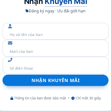
Nhận
Khuyến Mãi
Đăng ký ngay · Ưu đãi giới hạn
- 10 %
mát bằng chất lỏng CPU bền bỉ của TUF Gaming LC II ARGB
à các tính năng bạn cần để phát huy tốt nhất các hệ thống
. Chất làm mát chảy qua tấm làm lạnh được chiếu sáng đến
đến bộ tản nhiệt công suất cao được làm lạnh bằng ba quạt
nh có rãnh để mang lại luồng khí tối ưu và giảm tiếng ồn.
hành phần Aura Sync ARGB chiếu sáng quạt tản nhiệt và logo
p máy bơm đảm bảo rằng bạn sẽ có phong cách riêng.
Thông tin của bạn được bảo mật
•
Chỉ mất 30 giây