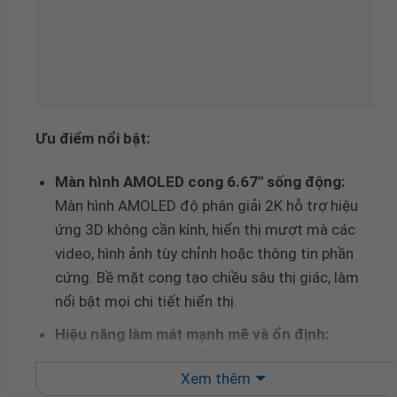
Ưu điểm nổi bật:
Màn hình AMOLED cong 6.67″ sống động:
Màn hình AMOLED độ phân giải 2K hỗ trợ hiệu
ứng 3D không cần kính, hiển thị mượt mà các
video, hình ảnh tùy chỉnh hoặc thông tin phần
cứng. Bề mặt cong tạo chiều sâu thị giác, làm
nổi bật mọi chi tiết hiển thị.
Hiệu năng làm mát mạnh mẽ và ổn định:
Trang bị bơm hiệu suất cao và quạt ROG MF-
Xem thêm
12C ARGB (2800 RPM, 89.73 CFM, áp suất