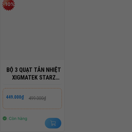
-10%
BỘ 3 QUẠT TẢN NHIỆT
XIGMATEK STARZ
ARTIC ARGB
(EN41860)
Giá
Giá
449.000
₫
499.000
₫
gốc
hiện
là:
tại
499.000₫.
là:
449.000₫.
Còn hàng