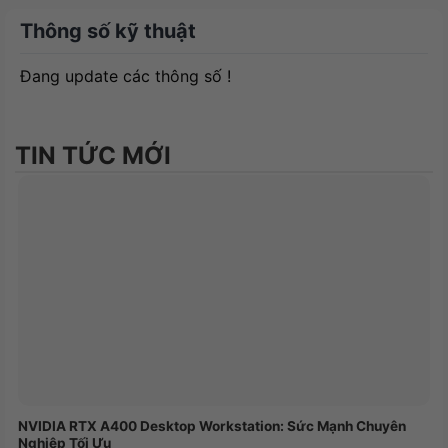
5.15mmH₂O), Ryuo IV SLC 360 giữ CPU ở nhiệt
Thông số kỹ thuật
độ tối ưu kể cả khi tải nặng – lý tưởng cho
Ryzen 9000 và Intel Core Ultra.
Đang update các thông số !
Thiết kế ống dẫn tối ưu và dễ lắp đặt:
Ống dẫn 200mm bố trí trung tâm giúp giảm
TIN TỨC MỚI
chắn linh kiện, giữ không gian máy sạch sẽ,
thẩm mỹ. Cụm quạt được daisy-chain sẵn, chỉ
cần 1 dây cấp nguồn và ARGB, tối ưu quản lý
dây và thời gian lắp đặt.
Thẩm mỹ RGB toàn diện:
Hệ thống LED ARGB phía trước và cạnh bên
quạt kết hợp Aura Sync mang lại hiệu ứng ánh
sáng sống động, đồng bộ toàn hệ sinh thái ROG
cho dàn máy chuyên nghiệp và phong cách.
Thư viện nội dung hiển thị đa dạng:
NVIDIA RTX A400 Desktop Workstation: Sức Mạnh Chuyên
Nghiệp Tối Ưu
Tùy biến màn hình với kho hiệu ứng, video và chủ