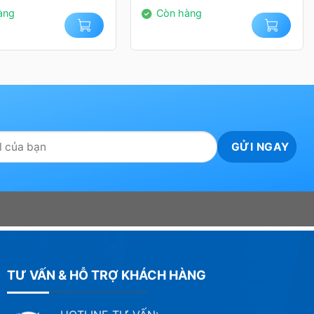
00₫.
790.000₫.
àng
Còn hàng
TƯ VẤN & HỖ TRỢ KHÁCH HÀNG