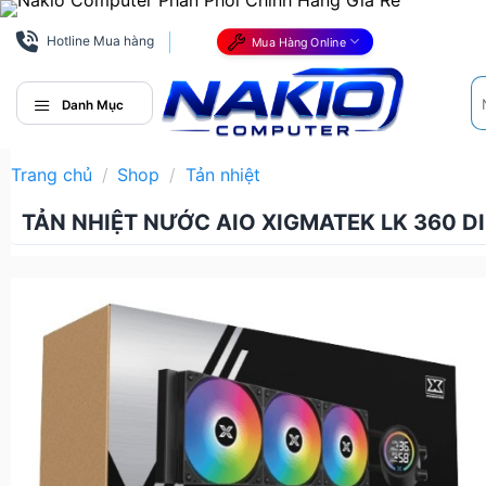
Bỏ
qua
Hotline Mua hàng
Mua Hàng Online
nội
Tì
dung
ki
Danh Mục
Trang chủ
/
Shop
/
Tản nhiệt
TẢN NHIỆT NƯỚC AIO XIGMATEK LK 360 DI