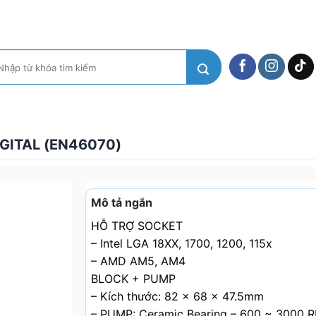
m
ếm:
GITAL (EN46070)
Mô tả ngắn
HỖ TRỢ SOCKET
– Intel LGA 18XX, 1700, 1200, 115x
– AMD AM5, AM4
BLOCK + PUMP
– Kích thước: 82 x 68 x 47.5mm
– PUMP: Ceramic Bearing – 600 ~ 3000