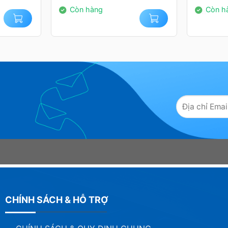
2.889.000₫.
1.379.0
Còn hàng
Còn h
CHÍNH SÁCH & HỖ TRỢ