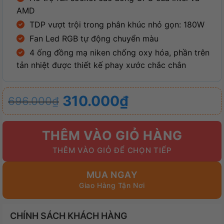
AMD
TDP vượt trội trong phân khúc nhỏ gọn: 180W
Fan Led RGB tự động chuyển màu
4 ống đồng mạ niken chống oxy hóa, phần trên
tản nhiệt được thiết kế phay xước chắc chắn
Giá
Giá
310.000
₫
696.000
₫
gốc
hiện
là:
tại
THÊM VÀO GIỎ HÀNG
696.000₫.
là:
310.000₫.
MUA NGAY
CHÍNH SÁCH KHÁCH HÀNG