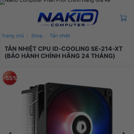
Bỏ
qua
nội
dung
Trang chủ
/
Shop
/
Tản nhiệt
TẢN NHIỆT CPU ID-COOLING SE-214-XT
(BẢO HÀNH CHÍNH HÃNG 24 THÁNG)
-55%