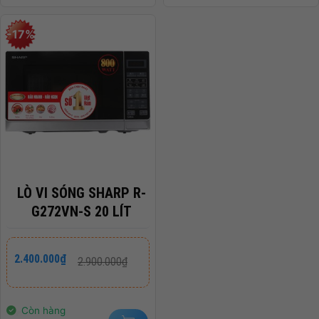
-17%
LÒ VI SÓNG SHARP R-
G272VN-S 20 LÍT
Giá
Giá
2.400.000
₫
2.900.000
₫
gốc
hiện
là:
tại
2.900.000₫.
là:
2.400.000₫.
Còn hàng