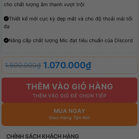
cho chất lượng âm thanh vượt trội
Thiết kế mới cực kỳ đẹp mắt và cho độ thoải mái tối
đa
Nâng cấp chất lượng
Mic đạt tiêu chuẩn của Discord
Giá
Giá
1.070.000
₫
1.500.000
₫
gốc
hiện
là:
tại
THÊM VÀO GIỎ HÀNG
1.500.000₫.
là:
1.070.000₫.
MUA NGAY
CHÍNH SÁCH KHÁCH HÀNG