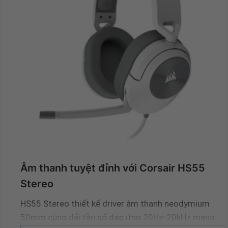
Âm thanh tuyệt đỉnh với Corsair HS55
Stereo
HS55 Stereo thiết kế driver âm thanh neodymium
50mm cùng dải tần số đáp ứng 20Hz-20kHz mang