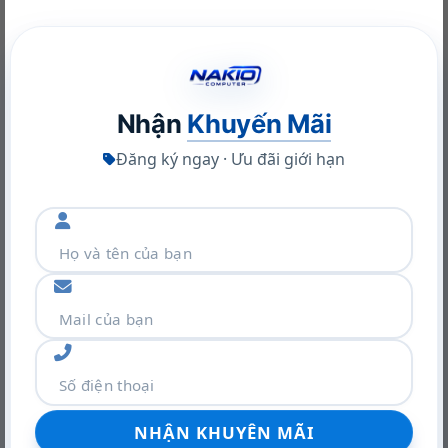
NVIDIA RTX A400 Desktop Workstation: Sức Mạnh Chuyên
Nghiệp Tối Ưu
Thoải mái hoàn toàn
22/06/2026
Tai nghe
Corsair
mang lại sự thoải mái trong suốt
các phiên chơi game kéo dài với memory foam và
Nhận
Khuyến Mãi
chụp tai nghe giả da sang trọng.
Đăng ký ngay · Ưu đãi giới hạn
LightWeight
Corsair
HS55 Stereo
thiết kế siêu nhẹ với 273g.
Bạn có thể sử dụng với thời gian dài mà như không
cảm nhận sự tồn tại của nó.
Khám phá VGA Leadtek RTX A400 4GB: Sức mạnh Ampere
trong thiết kế nhỏ gọn
22/06/2026