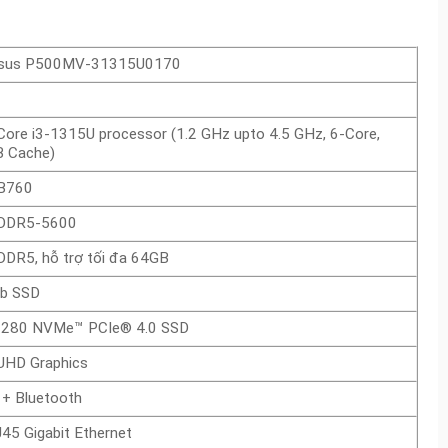
sus P500MV-31315U0170
 Core i3-1315U processor (1.2 GHz upto 4.5 GHz, 6-Core,
 Cache)
 B760
DDR5-5600
DDR5, hỗ trợ tối đa 64GB
b SSD
2280 NVMe™ PCIe® 4.0 SSD
 UHD Graphics
 + Bluetooth
45 Gigabit Ethernet