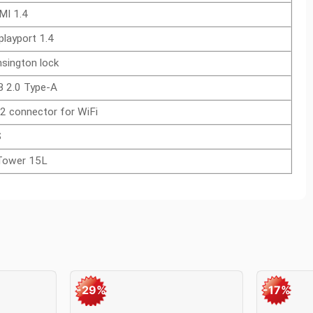
MI 1.4
playport 1.4
sington lock
B 2.0 Type-A
2 connector for WiFi
S
 Tower 15L
-29%
-17%