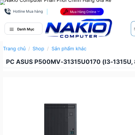
Bỏ
qua
Hotline Mua hàng
Mua Hàng Online
nội
Tì
dung
ki
Danh Mục
Trang chủ
/
Shop
/
Sản phẩm khác
PC ASUS P500MV-31315U0170 (I3-1315U, 