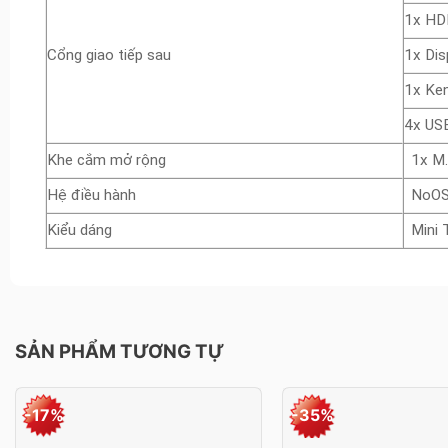
1x HD
Cổng giao tiếp sau
1x Dis
1x Ken
4x US
Khe cắm mở rộng
1x M.
Hệ điều hành
NoO
Kiểu dáng
Mini
SẢN PHẨM TƯƠNG TỰ
-17%
-35%