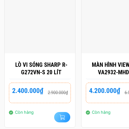
+
+
LÒ VI SÓNG SHARP R-
MÀN HÌNH VIE
G272VN-S 20 LÍT
VA2932-MHD
INCH/WFHD/IPS/
BẢO HÀNH CHÍN
Giá
Giá
Giá
Giá
2.400.000
₫
4.200.000
₫
2.900.000
₫
6.
gốc
hiện
gốc
hiện
36 THÁN
là:
tại
là:
tại
2.900.000₫.
là:
6.500.000₫.
là:
2.400.000₫.
4.200.000₫.
Còn hàng
Còn hàng