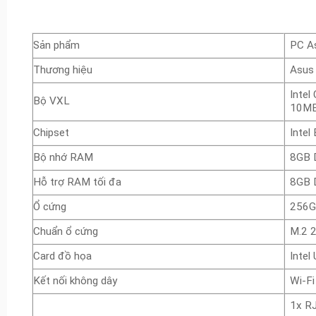
Sản phẩm
PC A
Thương hiệu
Asus
Intel
Bộ VXL
10MB
Chipset
Intel
Bộ nhớ RAM
8GB 
Hỗ trợ RAM tối đa
8GB 
Ổ cứng
256G
Chuẩn ổ cứng
M.2 
Card đồ họa
Intel
Kết nối không dây
Wi-Fi
1x RJ