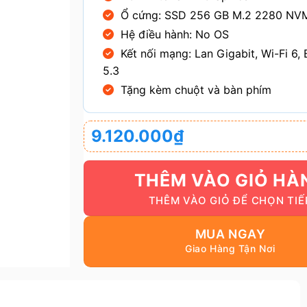
Ổ cứng: SSD 256 GB M.2 2280 NVM
Hệ điều hành: No OS
Kết nối mạng: Lan Gigabit, Wi-Fi 6, 
5.3
Tặng kèm chuột và bàn phím
9.120.000
₫
THÊM VÀO GIỎ HÀ
MUA NGAY