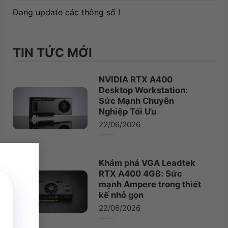
Đang update các thông số !
TIN TỨC MỚI
NVIDIA RTX A400
Desktop Workstation:
Sức Mạnh Chuyên
Nghiệp Tối Ưu
22/06/2026
×
Khám phá VGA Leadtek
RTX A400 4GB: Sức
mạnh Ampere trong thiết
kế nhỏ gọn
22/06/2026