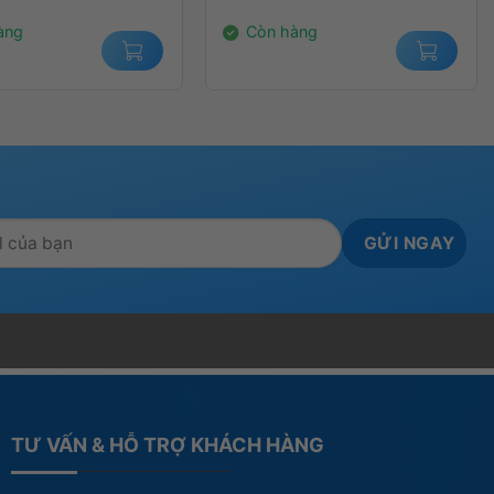
00₫.
2.400.000₫.
àng
Còn hàng
TƯ VẤN & HỖ TRỢ KHÁCH HÀNG