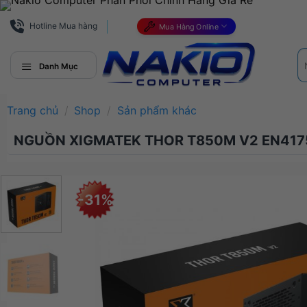
Bỏ
qua
Hotline Mua hàng
Mua Hàng Online
nội
Tì
dung
ki
Danh Mục
Trang chủ
/
Shop
/
Sản phẩm khác
NGUỒN XIGMATEK THOR T850M V2 EN4175
-31%