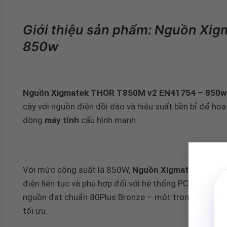
Giới thiệu sản phẩm: Nguồn Xi
850w
Nguồn Xigmatek THOR T850M v2 EN41754 – 850w ( 
cậy với nguồn điện dồi dào và hiệu suất bền bỉ để ho
dòng
máy tính
cấu hình mạnh
Với mức công suất là 850W,
Nguồn Xigmatek THOR
điện liên tục và phù hợp đối với hệ thống PC gaming, 
nguồn đạt chuẩn 80Plus Bronze – một trong những đi
tối ưu.