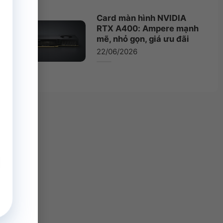
Card màn hình NVIDIA
RTX A400: Ampere mạnh
mẽ, nhỏ gọn, giá ưu đãi
22/06/2026