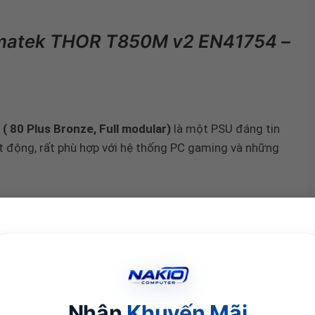
gmatek THOR T850M v2 EN41754 –
80 Plus Bronze, Full modular)
là một PSU đáng tin
ạt động, rất phù hợp với hệ thống PC gaming và những
 T850M v2 EN41754 – 850w
tự tin cung cấp nguồn
cũng như máy tính cấu hình mạnh. Không chỉ vậy, bộ
ều kiện chứng minh cho hiệu suất sử dụng điện năng
Nhận
Khuyến Mãi