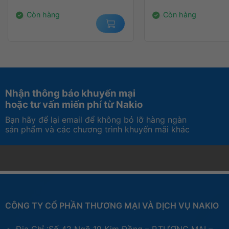
2.400.000₫.
2.400.000₫.
Còn hàng
Còn hàng
Nhận thông báo khuyến mại
hoặc tư vấn miến phí từ Nakio
Bạn hãy để lại email để không bỏ lỡ hàng ngàn
sản phẩm và các chương trình khuyến mãi khác
CÔNG TY CỔ PHẦN THƯƠNG MẠI VÀ DỊCH VỤ NAKIO
Địa Chỉ :Số 42 Ngõ 19 Kim Đồng – P.TƯƠNG MAI –