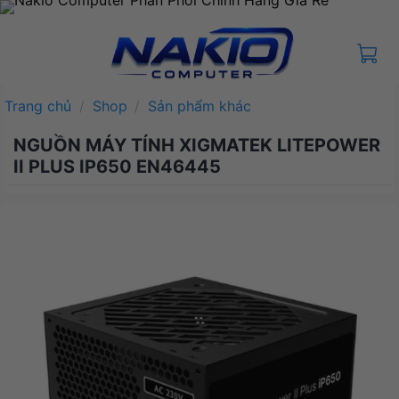
Bỏ
qua
nội
dung
Trang chủ
/
Shop
/
Sản phẩm khác
NGUỒN MÁY TÍNH XIGMATEK LITEPOWER
II PLUS IP650 EN46445