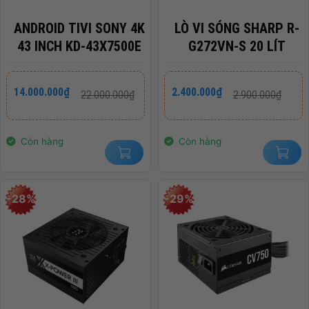
ANDROID TIVI SONY 4K
LÒ VI SÓNG SHARP R-
43 INCH KD-43X7500E
G272VN-S 20 LÍT
Giá
Giá
Giá
Giá
14.000.000
₫
2.400.000
₫
22.000.000
₫
2.900.000
₫
gốc
hiện
gốc
hiện
là:
tại
là:
tại
22.000.000₫.
là:
2.900.000₫.
là:
14.000.000₫.
2.400.000₫.
Còn hàng
Còn hàng
-28%
-29%