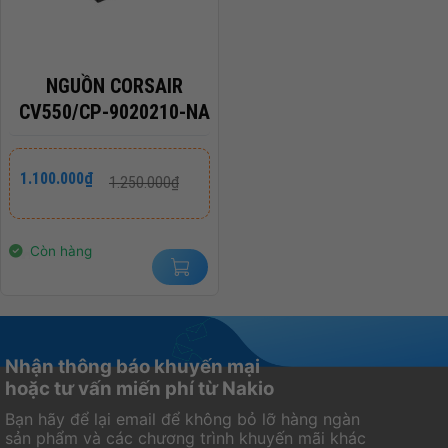
NGUỒN CORSAIR
CV550/CP-9020210-NA
Giá
Giá
1.100.000
₫
1.250.000
₫
gốc
hiện
là:
tại
1.250.000₫.
là:
1.100.000₫.
Còn hàng
Nhận thông báo khuyến mại
hoặc tư vấn miến phí từ Nakio
Bạn hãy để lại email để không bỏ lỡ hàng ngàn
sản phẩm và các chương trình khuyến mãi khác