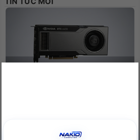
TIN TỨC MỚI
×
NVIDIA RTX A400 Desktop Workstation: Sức Mạnh Chuyên
Nghiệp Tối Ưu
22/06/2026