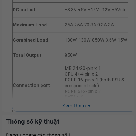
+3.3V +5V +12V -12V +5Vsb
DC output
25A 25A 70.8A 0.3A 3A
Maximum Load
130W 130W 850W 3.6W 15W
Combined Load
850W
Total Output
MB 24/20-pin x 1
CPU 4+4-pin x 2
PCI-E 16-pin x 1 (both PSU &
Connection port
component side)
PCI-E 6+2-pin x 3
SATA x 6
PERIPHERAL x 3
Xem thêm
Power Cord x 1
Motherboard Power Cable x 1
Thông số kỹ thuật
(610mm)
CPU Cable x 2 (1000mm)
Đang update các thông số !