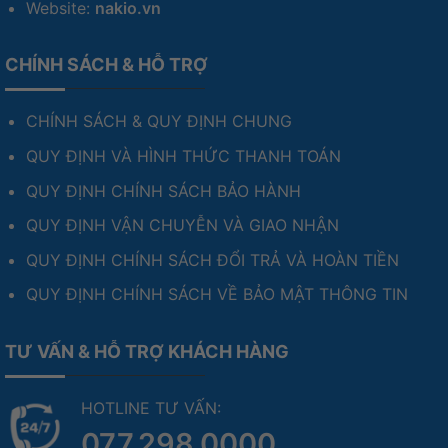
Website:
nakio.vn
CHÍNH SÁCH & HỖ TRỢ
CHÍNH SÁCH & QUY ĐỊNH CHUNG
QUY ĐỊNH VÀ HÌNH THỨC THANH TOÁN
QUY ĐỊNH CHÍNH SÁCH BẢO HÀNH
QUY ĐỊNH VẬN CHUYỄN VÀ GIAO NHẬN
QUY ĐỊNH CHÍNH SÁCH ĐỔI TRẢ VÀ HOÀN TIỀN
QUY ĐỊNH CHÍNH SÁCH VỀ BẢO MẬT THÔNG TIN
TƯ VẤN & HỖ TRỢ KHÁCH HÀNG
HOTLINE TƯ VẤN:
077.298.0000