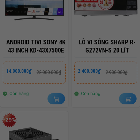
ANDROID TIVI SONY 4K
LÒ VI SÓNG SHARP R-
43 INCH KD-43X7500E
G272VN-S 20 LÍT
Giá
Giá
Giá
Giá
14.000.000
₫
2.400.000
₫
22.000.000
₫
2.900.000
₫
gốc
hiện
gốc
hiện
là:
tại
là:
tại
22.000.000₫.
là:
2.900.000₫.
là:
14.000.000₫.
2.400.000₫.
Còn hàng
Còn hàng
-29%