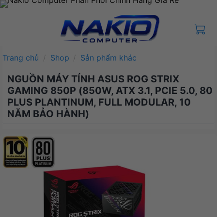
Bỏ
qua
nội
dung
Trang chủ
/
Shop
/
Sản phẩm khác
NGUỒN MÁY TÍNH ASUS ROG STRIX
GAMING 850P (850W, ATX 3.1, PCIE 5.0, 80
PLUS PLANTINUM, FULL MODULAR, 10
NĂM BẢO HÀNH)