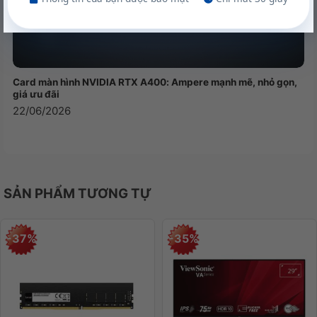
Card màn hình NVIDIA RTX A400: Ampere mạnh mẽ, nhỏ gọn,
giá ưu đãi
22/06/2026
SẢN PHẨM TƯƠNG TỰ
-37%
-35%