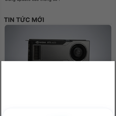
PCI-E Gen 5.1 (16-pin-to-16-
pin) Cable x 1 (750mm)
PCI-E (8-pin-to-6+2pin) Cable
Package Contents
x 3 (750mm)
TIN TỨC MỚI
SATA 1-to-3 Cable x 2
(400+120+120mm)
Peripheral 1-to-3 Cabel x 1
(400+150+150mm)
ROG Strix DIY sticker x 1
User Manual x 1
1.78 kg (single PSU)
Weight
×
Cybenetics Noise
TBD
Level Certification
NVIDIA RTX A400 Desktop Workstation: Sức Mạnh Chuyên
Nghiệp Tối Ưu
22/06/2026