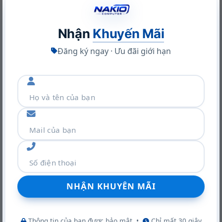
Nhận
Khuyến Mãi
Đăng ký ngay · Ưu đãi giới hạn
Khám phá VGA Leadtek RTX A400 4GB: Sức mạnh Ampere
trong thiết kế nhỏ gọn
22/06/2026
Thông tin của bạn được bảo mật
•
Chỉ mất 30 giây