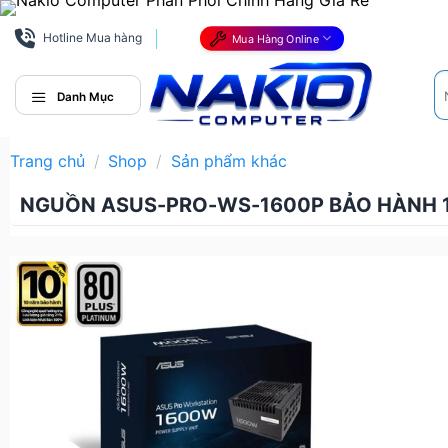
Bỏ
qua
Hotline Mua hàng
Mua Hàng Online
nội
Tì
dung
ki
Danh Mục
Trang chủ
/
Shop
/
Sản phẩm khác
NGUỒN ASUS-PRO-WS-1600P BẢO HÀNH 