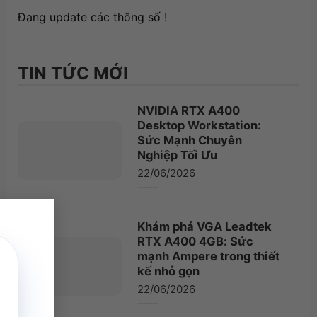
Đang update các thông số !
TIN TỨC MỚI
NVIDIA RTX A400
Desktop Workstation:
Sức Mạnh Chuyên
Nghiệp Tối Ưu
22/06/2026
×
Khám phá VGA Leadtek
RTX A400 4GB: Sức
mạnh Ampere trong thiết
kế nhỏ gọn
22/06/2026