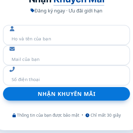
Đăng ký ngay · Ưu đãi giới hạn
+ Bluetooth® 5.2 Wireless Card
 non-vPro
thêm
Thông tin của bạn được bảo mật
•
Chỉ mất 30 giây