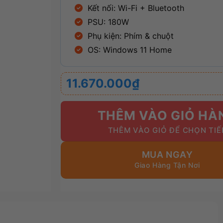
Kết nối: Wi-Fi + Bluetooth
PSU: 180W
Phụ kiện: Phím & chuộ
t
OS: Windows 11 Home
11.670.000
₫
THÊM VÀO GIỎ HÀ
MUA NGAY