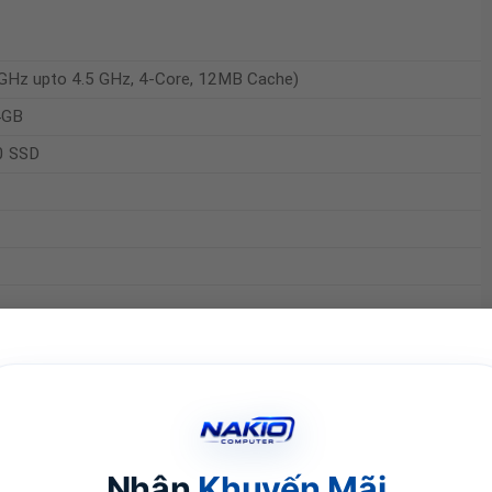
4 GHz upto 4.5 GHz, 4-Core, 12MB Cache)
4GB
0 SSD
Nhận
Khuyến Mãi