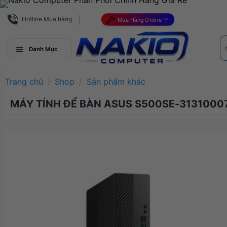
Bỏ
qua
Hotline Mua hàng
Mua Hàng Online
nội
Tì
dung
ki
Danh Mục
Trang chủ
/
Shop
/
Sản phẩm khác
MÁY TÍNH ĐỂ BÀN ASUS S500SE-3131000