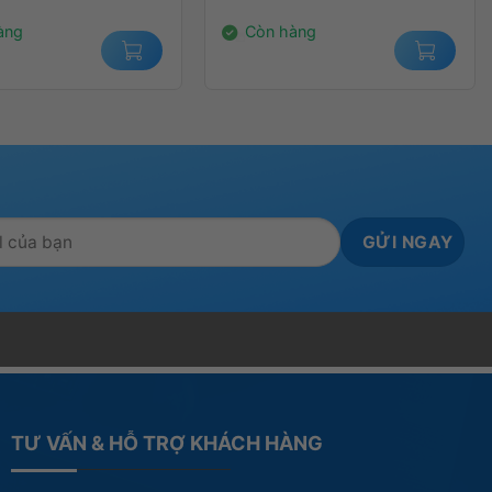
00₫.
14.000.000₫.
àng
Còn hàng
TƯ VẤN & HỖ TRỢ KHÁCH HÀNG