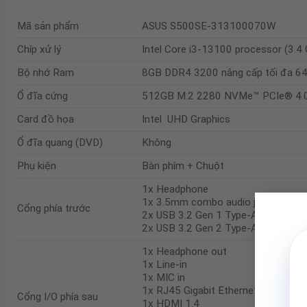
Mã sản phẩm
ASUS S500SE-313100070W
Chíp xử lý
Intel Core i3-13100 processor (3.
Bộ nhớ Ram
8GB DDR4 3200 nâng cấp tối đa 6
Ổ đĩa cứng
512GB M.2 2280 NVMe™ PCIe® 4.
Card đồ họa
Intel UHD Graphics
Ổ đĩa quang (DVD)
Không
Phụ kiện
Bàn phím + Chuột
1x Headphone
1x 3.5mm combo audio jack
Cổng phía trước
2x USB 3.2 Gen 1 Type-A
2x USB 3.2 Gen 2 Type-A
1x Headphone out
1x Line-in
1x MIC in
1x RJ45 Gigabit Ethernet
Cổng I/O phía sau
1x HDMI 1.4