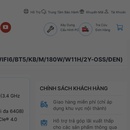
Hỗ Trợ
Trung Tâm Bảo Hành
Khuyến Mãi
Tài Khoản
Xây Dựng
Tra Cứu
Cấu Hình PC
Đơn Hàng
WIFI6/BT5/KB/M/180W/W11H/2Y-OSS/ĐEN)
CHÍNH SÁCH KHÁCH HÀNG
 (3.4 GHz
Giao hàng miễn phí (chỉ áp
dụng khu vực nội thành)
i đa 64GB)
Ie® 4.0
Hỗ trợ trả góp lãi xuất thấp
cho các sản phẩm thông qua