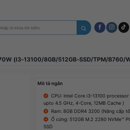
m
ếm:
70W (I3-13100/8GB/512GB-SSD/TPM/B760/
Mô tả ngắn
CPU: Intel Core i3-13100 processor
upto 4.5 GHz, 4-Core, 12MB Cache
)
Ram: 8GB DDR4 3200 (Nâng cấp tố
Ổ cứng: 512GB M.2 2280 NVMe™ PC
SSD