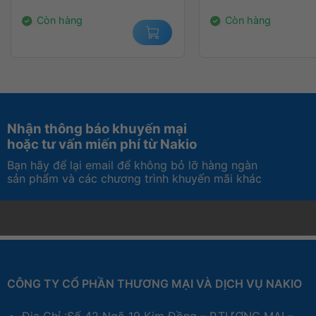
14.000.000₫.
2.450.000₫.
Còn hàng
Còn hàng
Nhận thông báo khuyến mại
hoặc tư vấn miến phí từ Nakio
Bạn hãy để lại email để không bỏ lỡ hàng ngàn
sản phẩm và các chương trình khuyến mãi khác
CÔNG TY CỔ PHẦN THƯƠNG MẠI VÀ DỊCH VỤ NAKIO
Địa Chỉ :Số 42 Ngõ 19 Kim Đồng – P.TƯƠNG MAI –