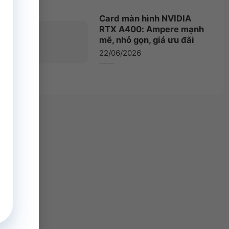
Card màn hình NVIDIA
RTX A400: Ampere mạnh
mẽ, nhỏ gọn, giá ưu đãi
22/06/2026