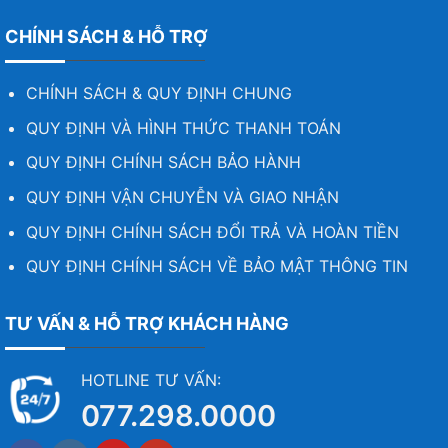
CHÍNH SÁCH & HỖ TRỢ
CHÍNH SÁCH & QUY ĐỊNH CHUNG
QUY ĐỊNH VÀ HÌNH THỨC THANH TOÁN
QUY ĐỊNH CHÍNH SÁCH BẢO HÀNH
QUY ĐỊNH VẬN CHUYỄN VÀ GIAO NHẬN
QUY ĐỊNH CHÍNH SÁCH ĐỔI TRẢ VÀ HOÀN TIỀN
QUY ĐỊNH CHÍNH SÁCH VỀ BẢO MẬT THÔNG TIN
TƯ VẤN & HỖ TRỢ KHÁCH HÀNG
HOTLINE TƯ VẤN:
077.298.0000