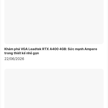
Khám phá VGA Leadtek RTX A400 4GB: Sức mạnh Ampere
trong thiết kế nhỏ gọn
22/06/2026
Màn hình 23.8 inch IPS Full HD
Máy sở hữu màn hình
23.8 inch LED FHD (1920 x
1080)
, tấm nền
IPS Matte Hard Screen
cho hình
ảnh sắc nét, màu sắc trung thực và góc nhìn rộng
lên đến
178°
theo cả chiều ngang và dọc. Độ
sáng
250 nits
cùng
thời gian phản hồi 2ms
giúp