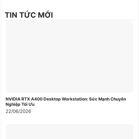
tác vụ nặng như làm việc với dữ liệu lớn, phần mềm
kế toán, quản trị hệ thống hay chạy nhiều ứng dụng
TIN TỨC MỚI
đồng thời. Bộ xử lý có khả năng
nâng cấp
, giúp kéo
dài vòng đời sử dụng của thiết bị.
Máy sử dụng
mainboard Intel H610
, kết hợp
RAM
DDR4 bus 3200MHz dung lượng 16GB
, cho hiệu
năng ổn định và khả năng đa nhiệm mượt mà.
Với
2 khe RAM SO-DIMM
, hệ thống hỗ trợ nâng
cấp tối đa
64GB RAM
, đáp ứng tốt nhu cầu mở
rộng trong tương lai. Lưu trữ được đảm bảo
bởi
SSD PCIe NVMe 512GB
, tốc độ cao, hỗ trợ
NVIDIA RTX A400 Desktop Workstation: Sức Mạnh Chuyên
thêm
1 khe M.2 2280 SATA & NVMe
với khả năng
Nghiệp Tối Ưu
nâng cấp SSD lên đến
1TB
.
22/06/2026