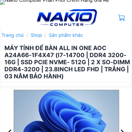
Bỏ
qua
nội
dung
Trang chủ
/
Shop
/
Sản phẩm khác
MÁY TÍNH ĐỂ BÀN ALL IN ONE AOC
A24A66-1F4X47 (I7-14700 | DDR4 3200-
16G | SSD PCIE NVME- 512G | 2 X SO-DIMM
DDR4-3200 | 23.8INCH LED FHD | TRẮNG |
03 NĂM BẢO HÀNH)