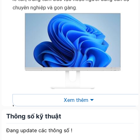
chuyên nghiệp và gọn gàng.
Xem thêm
Hiệu năng vượt trội với Intel Core i7-
14700
Thông số kỹ thuật
AOC A24A66-1F4X47 được trang bị
Intel Core i7-
Đang update các thông số !
14700
, mang lại sức mạnh xử lý ấn tượng cho các