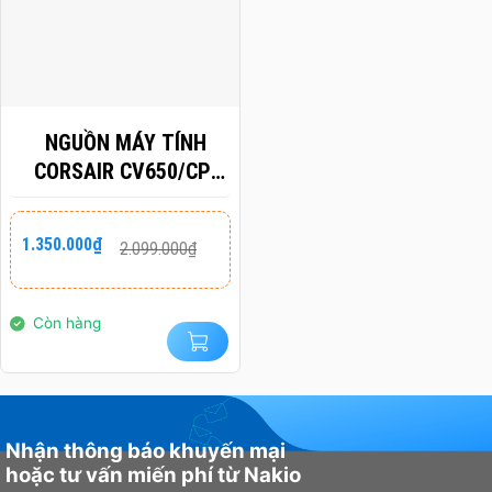
NGUỒN MÁY TÍNH
CORSAIR CV650/CP-
9020236-NA
Giá
Giá
1.350.000
₫
2.099.000
₫
gốc
hiện
là:
tại
2.099.000₫.
là:
1.350.000₫.
Còn hàng
Nhận thông báo khuyến mại
hoặc tư vấn miến phí từ Nakio