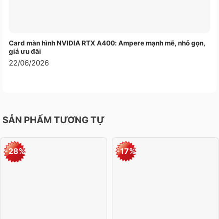
giảm mỏi mắt khi làm việc lâu dài và đảm bảo trải
nghiệm hiển thị mượt mà.
Hệ thống
loa stereo 2.0 công suất 3W x 2
,
Card màn hình NVIDIA RTX A400: Ampere mạnh mẽ, nhỏ gọn,
giá ưu đãi
camera
3.0MP
tích hợp sẵn hỗ trợ tốt cho họp
22/06/2026
trực tuyến, học online và làm việc từ xa mà không
cần thêm phụ kiện ngoài.
SẢN PHẨM TƯƠNG TỰ
-28%
-17%