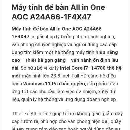
Máy tính để bàn All in One
AOC A24A66-1F4X47
Máy tính để bàn All In One AOC A24A66-
1F4X47
là giải pháp lý tưởng cho doanh nghiệp,
văn phòng chuyên nghiệp và người dùng cao cấp
đang tìm kiếm một hệ thống máy tính
hiệu năng
cao – thiết kế gọn gàng – vận hành ổn định lâu
dài
. Sở hữu bộ vi xử lý
Intel Core i7
–
14700 thế hệ
mới
, màn hình lớn 23.8 inch Full HD cùng hệ điều
hành
Windows 11 Pro bản quyền
, sản phẩm đáp
ứng tốt các nhu cầu làm việc đa nhiệm, xử lý dữ
liệu, quản lý hệ thống và ứng dụng doanh nghiệp.
Thiết kế All In One giúp tối ưu không gian, giảm dây
cáp rườm rà, phù hợp cho văn phòng hiện đại, quầy
lễ tân, trung tâm đào tạo hoặc người dùng cần sự