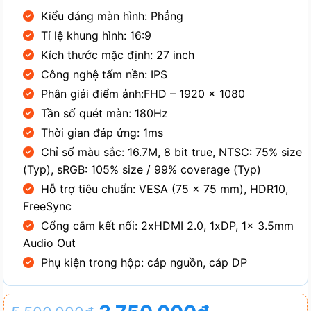
Kiểu dáng màn hình: Phẳng
Tỉ lệ khung hình: 16:9
Kích thước mặc định: 27 inch
Công nghệ tấm nền: IPS
Phân giải điểm ảnh:FHD – 1920 x 1080
Tần số quét màn: 180Hz
Thời gian đáp ứng: 1ms
Chỉ số màu sắc: 16.7M, 8 bit true, NTSC: 75% size
(Typ), sRGB: 105% size / 99% coverage (Typ)
Hỗ trợ tiêu chuẩn: VESA (75 x 75 mm), HDR10,
FreeSync
Cổng cắm kết nối: 2xHDMI 2.0, 1xDP, 1x 3.5mm
Audio Out
Phụ kiện trong hộp: cáp nguồn, cáp DP
Giá
Giá