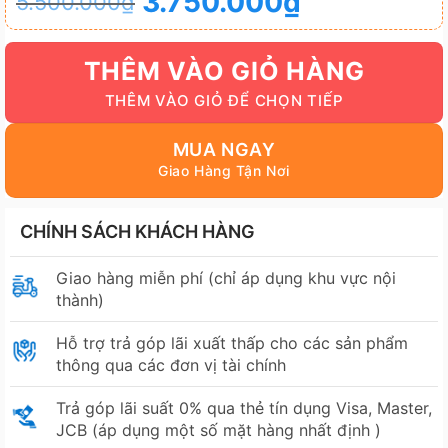
3.750.000
₫
5.500.000
₫
gốc
hiện
là:
tại
THÊM VÀO GIỎ HÀNG
5.500.000₫.
là:
3.750.000₫.
MUA NGAY
CHÍNH SÁCH KHÁCH HÀNG
Giao hàng miễn phí (chỉ áp dụng khu vực nội
thành)
Hỗ trợ trả góp lãi xuất thấp cho các sản phẩm
thông qua các đơn vị tài chính
Trả góp lãi suất 0% qua thẻ tín dụng Visa, Master,
JCB (áp dụng một số mặt hàng nhất định )