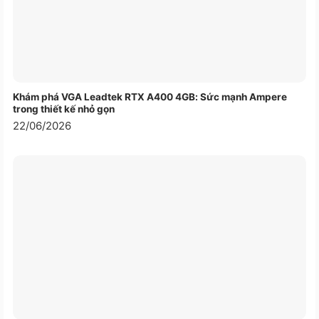
VX2757A-HD-PRO, tích hợp công nghệ AMD FreeSync.
Công nghệ này đồng bộ hóa đầu ra của card đồ họa và
màn hình, loại bỏ hiện tượng xé hình (screen tearing) và
mang đến đồ họa mượt mà cho trận đấu chơi game
hoàn hảo.
Khám phá VGA Leadtek RTX A400 4GB: Sức mạnh Ampere
trong thiết kế nhỏ gọn
HÌNH ẢNH SỐNG ĐỘNG
22/06/2026
HDR10 đưa độ rõ nét của hình ảnh lên một tầm cao
mới, mang đến độ tương phản động cao. Khám phá
các vùng đất hùng vĩ, xem ảnh kỳ nghỉ hoặc thưởng
thức những bộ phim hành động đầy hấp dẫn, với độ
tương phản sâu hơn, màu sắc phong phú hơn và chi tiết
rõ ràng hơn.
BẢO VỆ ĐÔI MẮT CỦA BẠN VƠI
Eye ProTech