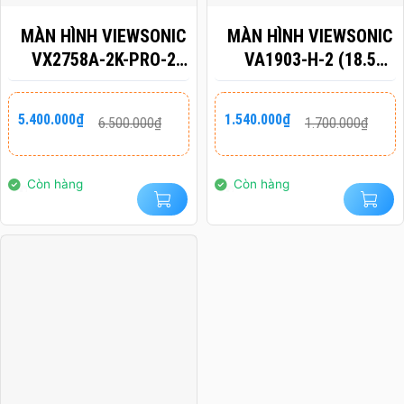
MÀN HÌNH VIEWSONIC
MÀN HÌNH VIEWSONIC
VX2758A-2K-PRO-2
VA1903-H-2 (18.5
(27
INCH/ HD/ TN/ 60HZ/
INCH/QHD/IPS/170HZ/1MS)
5MS)
Giá
Giá
Giá
Giá
5.400.000
₫
1.540.000
₫
6.500.000
₫
1.700.000
₫
gốc
hiện
gốc
hiện
BẢO HÀNH CHÍNH
là:
tại
là:
tại
HÃNG 36 THÁNG
6.500.000₫.
là:
1.700.000₫.
là:
5.400.000₫.
1.540.000₫.
Còn hàng
Còn hàng