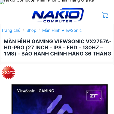
Bỏ
qua
nội
dung
Trang chủ
/
Shop
/
Màn Hình ViewSonic
MÀN HÌNH GAMING VIEWSONIC VX2757A-
HD-PRO (27 INCH – IPS – FHD – 180HZ –
1MS) – BẢO HÀNH CHÍNH HÃNG 36 THÁNG
-32%