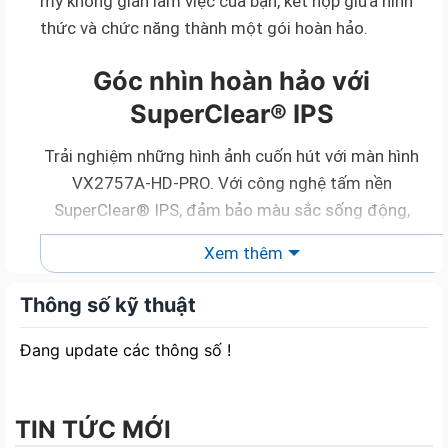
mỹ không gian làm việc của bạn, kết hợp giữa hình
thức và chức năng thành một gói hoàn hảo.
Góc nhìn hoàn hảo với
SuperClear® IPS
Trải nghiệm những hình ảnh cuốn hút với màn hình
VX2757A-HD-PRO. Với công nghệ tấm nền
SuperClear® IPS, đảm bảo màu sắc sống động,
chân thực từ mọi góc nhìn. Cho dù bạn đang chìm
Xem thêm
đắm trong trò chơi đa người chơi gay cấn hay
thưởng thức video yêu thích của bạn, màn hình này
Thông số kỹ thuật
mang lại sự sống động cho mọi chi tiết.
Đang update các thông số !
TỐC ĐỘ PHẢN HỒI NHANH
Với tần số quét 180Hz siêu nhanh, sản phẩm mang
TIN TỨC MỚI
đến trải nghiệm chơi game và chỉnh sửa video