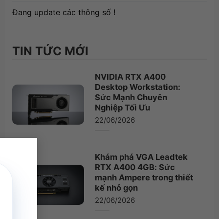
Đang update các thông số !
TIN TỨC MỚI
NVIDIA RTX A400
Desktop Workstation:
Sức Mạnh Chuyên
Nghiệp Tối Ưu
22/06/2026
×
Khám phá VGA Leadtek
RTX A400 4GB: Sức
mạnh Ampere trong thiết
kế nhỏ gọn
22/06/2026