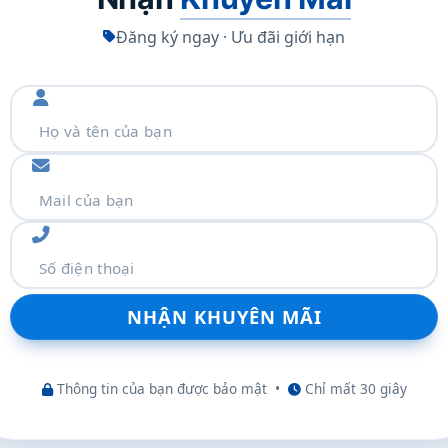
000.000:1
nit liên tục ở chế độ toàn màn hình, độ sáng đỉnh 1.600 nit3
Đăng ký ngay · Ưu đãi giới hạn
 1.000 nit (ngoài trời)
e
n với tốc độ làm mới thích ứng lên đến 120Hz
định: 47,95Hz, 48,00Hz, 50,00Hz, 59,94Hz, 60,00Hz
m thêm
Thông tin của bạn được bảo mật
•
Chỉ mất 30 giây