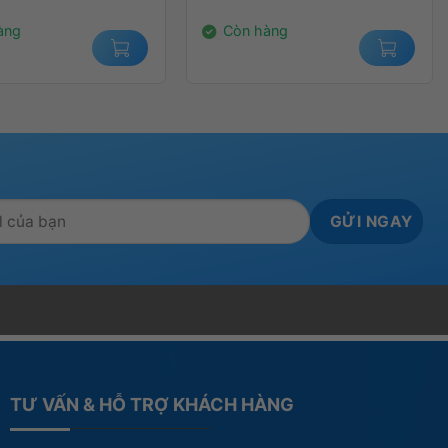
000₫.
4.399.000₫.
là:
000₫.
3.650.000₫.
àng
Còn hàng
TƯ VẤN & HỖ TRỢ KHÁCH HÀNG