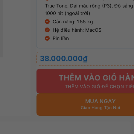
True Tone, Dải màu rộng (P3), Độ sáng
1000 nit (ngoài trời)
Cân nặng: 1.55 kg
Hệ điều hành: MacOS
Pin liền
38.000.000
₫
THÊM VÀO GIỎ HÀ
MUA NGAY