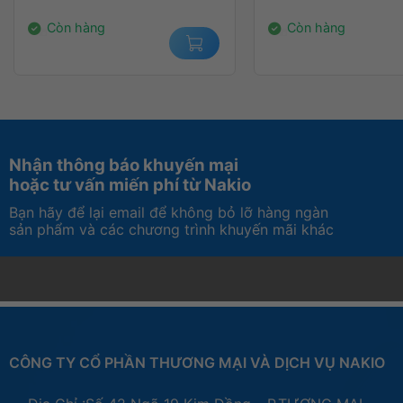
499.000₫.
là:
11.800.000₫.
là:
Thời gian duyệt web tr
359.000₫.
10.550.000₫.
Pin Li-Po 72,4 watt-gi
Còn hàng
Còn hàng
Kiểu Pin
Bộ Tiếp Hợp Nguồn U
Cáp USB-C sang MagS
Khả năng sạc nhanh v
Sạc pin
Đi kèm
Hệ điều hành (bản quyền) đi
MacOS
kèm
Nhận thông báo khuyến mại
hoặc tư vấn miến phí từ Nakio
Height: 0.61 inch (1
Width: 12.31 inches
Bạn hãy để lại email để không bỏ lỡ hàng ngàn
Kích thước (Dài x Rộng x Cao)
sản phẩm và các chương trình khuyến mãi khác
Depth: 8.71 inches 
Trọng Lượng
1.55 kg
Màu sắc
SILVER
Xuất Xứ
Trung Quốc
CÔNG TY CỔ PHẦN THƯƠNG MẠI VÀ DỊCH VỤ NAKIO