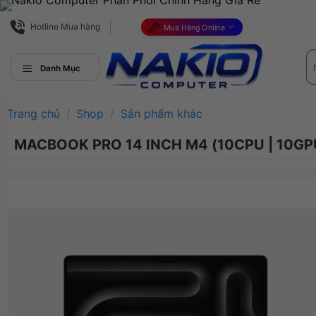
Bỏ
qua
Hotline Mua hàng
Mua Hàng Online
nội
Tì
dung
ki
Danh Mục
Trang chủ
/
Shop
/
Sản phẩm khác
MACBOOK PRO 14 INCH M4 (10CPU | 10GPU