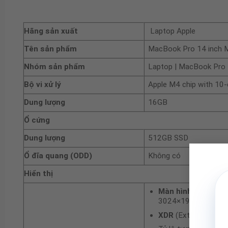
Hãng sản xuất
Laptop Apple
Tên sản phẩm
MacBook Pro 14 inc
Nhóm sản phẩm
Laptop | MacBook Pro
Bộ vi xử lý
Apple M4 chip with 10
Dung lượng
16GB
Ổ cứng
Dung lượng
512GB SSD
Ổ đĩa quang (ODD)
Không có
Hiển thị
Màn hình Liquid R
3024×1964 với mật đ
XDR
(Extreme Dyna