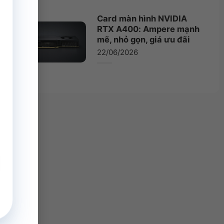
Card màn hình NVIDIA
RTX A400: Ampere mạnh
mẽ, nhỏ gọn, giá ưu đãi
22/06/2026