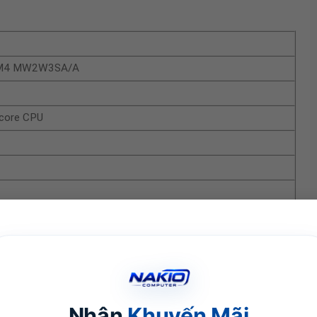
h M4 MW2W3SA/A
-core CPU
etina XDR
14,2 inch (theo đường chéo);2 độ phân giải gốc
ộ 254 pixel mỗi inch.
mic Range)
Nhận
Khuyến Mãi