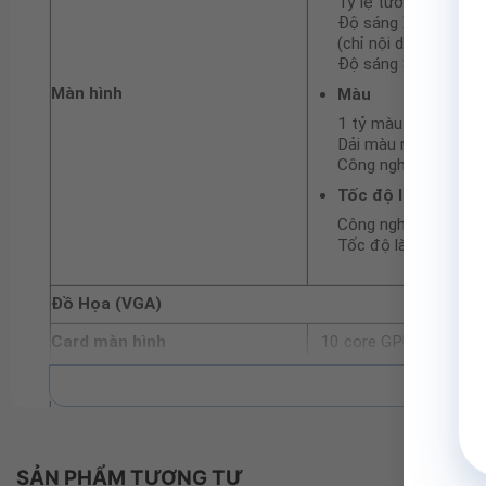
Tỷ lệ tương phản 1.
Độ sáng XDR: 1.000 
(chỉ nội dung HDR)
Độ sáng SDR: lên đến
Màn hình
Màu
1 tỷ màu
Dải màu rộng (P3)
Công nghệ True Ton
Tốc độ làm mới
Công nghệ ProMotio
Tốc độ làm mới cố 
Đồ Họa (VGA)
Card màn hình
10 core GPU
Kết nối (Network)
Xe
Wireless
Wi-Fi 6E (802.11ax)
Bluetooth
Bluetooth 5.3
SẢN PHẨM TƯƠNG TỰ