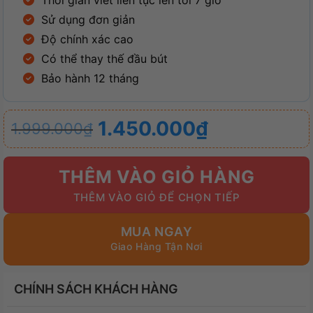
Thời gian viết liên tục lên tới 7 giờ
Sử dụng đơn giản
Độ chính xác cao
Có thể thay thế đầu bút
Bảo hành 12 tháng
Giá
Giá
1.450.000
₫
1.999.000
₫
gốc
hiện
là:
tại
THÊM VÀO GIỎ HÀNG
1.999.000₫.
là:
1.450.000₫.
MUA NGAY
CHÍNH SÁCH KHÁCH HÀNG