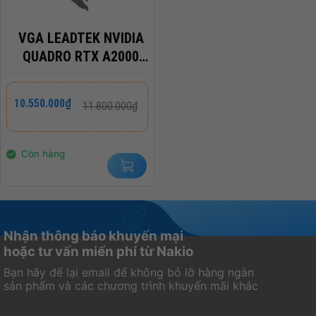
VGA LEADTEK NVIDIA
QUADRO RTX A2000
6GB DDR6
Giá
Giá
10.550.000
₫
11.800.000
₫
gốc
hiện
là:
tại
11.800.000₫.
là:
10.550.000₫.
Còn hàng
Nhận thông báo khuyến mại
hoặc tư vấn miến phí từ Nakio
Bạn hãy để lại email để không bỏ lỡ hàng ngàn
sản phẩm và các chương trình khuyến mãi khác