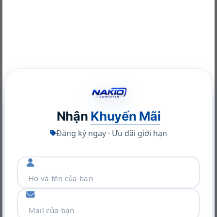
Kích thước
Chiều cao
: 163 mm
Chiều rộng
: 12 mm
Chiều dày
: 8 mm
Trọng lượng
: 20 g
Thông số kỹ thuật
Bảo vệ
: Rơi từ độ cao 4 ft (1,2 m)
Nguồn và Kết nối
Nhận
Khuyến Mãi
Pin lithium
Đăng ký ngay · Ưu đãi giới hạn
Thời gian viết liên tục lên tới 7 giờ
Để bật nguồn, gạt nút xuống phía đầu bút
Sau 5 giây, đèn sẽ tắt
Khi không hoạt động, đèn LED sẽ bật sáng
nhanh chóng để hiển thị thời lượng pin khi nó