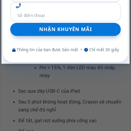
phát hiện chuyển động, chuyển từ không hoạt
động sang chế độ viết hiện hoạt
Đèn báo thời gian sử dụng pin
Pin > 66%, 3 đèn LED màu xanh lục
Pin > 33%, 2 đèn LED màu xanh lục
Thông tin của bạn được bảo mật
•
Chỉ mất 30 giây
Pin > 15%, 1 đèn LED màu xanh lục
Pin < 15%, 1 đèn LED màu đỏ nhấp
nháy
Sạc qua dây USB-C của iPad
Sau 5 phút không hoạt động, Crayon sẽ chuyển
sang chế độ nghỉ
Để tắt, gạt nút xuống phía cổng sạc