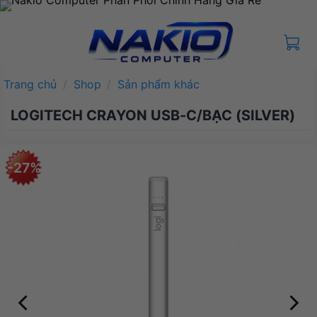
Bỏ
qua
nội
dung
Trang chủ
/
Shop
/
Sản phẩm khác
LOGITECH CRAYON USB-C/BẠC (SILVER)
-27%