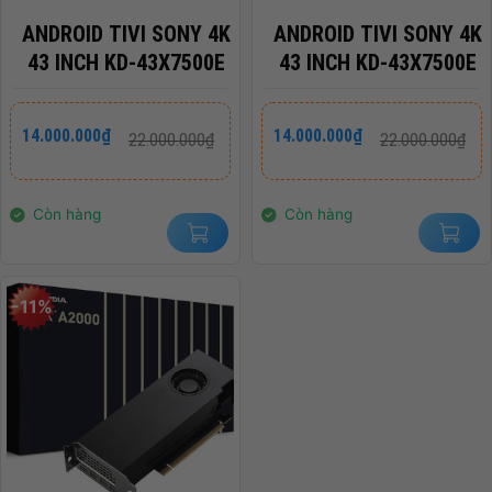
ANDROID TIVI SONY 4K
ANDROID TIVI SONY 4K
43 INCH KD-43X7500E
43 INCH KD-43X7500E
Giá
Giá
Giá
Giá
14.000.000
₫
14.000.000
₫
22.000.000
₫
22.000.000
₫
gốc
hiện
gốc
hiện
là:
tại
là:
tại
22.000.000₫.
là:
22.000.000₫.
là:
14.000.000₫.
14.000.000₫.
Còn hàng
Còn hàng
-11%