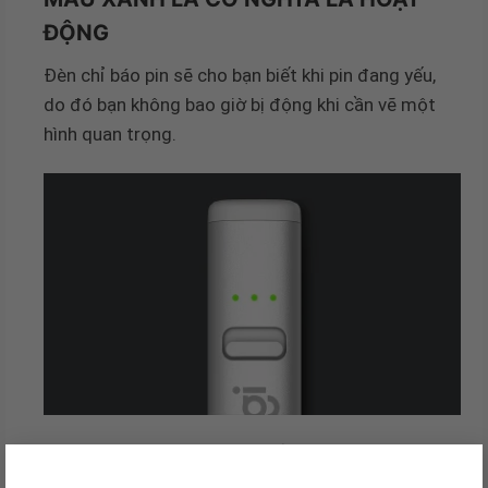
ĐỘNG
Đèn chỉ báo pin sẽ cho bạn biết khi pin đang yếu,
do đó bạn không bao giờ bị động khi cần vẽ một
hình quan trọng.
Thông số sản phẩm
×