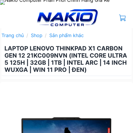
Bỏ
qua
nội
dung
Trang chủ
/
Shop
/
Sản phẩm khác
LAPTOP LENOVO THINKPAD X1 CARBON
GEN 12 21KC009NVN (INTEL CORE ULTRA
5 125H | 32GB | 1TB | INTEL ARC | 14 INCH
WUXGA | WIN 11 PRO | ĐEN)