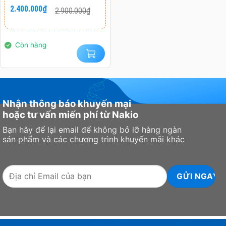
Giá
Giá
2.400.000
₫
2.900.000
₫
gốc
hiện
là:
tại
2.900.000₫.
là:
2.400.000₫.
Còn hàng
Nhận thông báo khuyến mại
hoặc tư vấn miến phí từ Nakio
Bạn hãy để lại email để không bỏ lỡ hàng ngàn
sản phẩm và các chương trình khuyến mãi khác