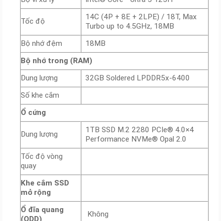
14C (4P + 8E + 2LPE) / 18T, Max
Tốc độ
Turbo up to 4.5GHz, 18MB
Bộ nhớ đệm
18MB
Bộ nhớ trong (RAM)
Dung lượng
32GB Soldered LPDDR5x-6400
Số khe cắm
Ổ cứng
1TB SSD M.2 2280 PCIe® 4.0×4
Dung lượng
Performance NVMe® Opal 2.0
Tốc độ vòng
quay
Khe cắm SSD
mở rộng
Ổ đĩa quang
Không
(ODD)