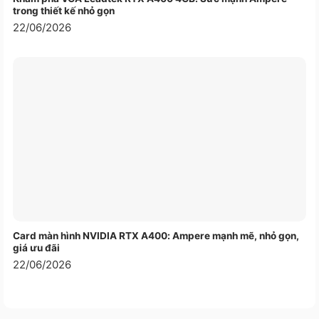
Camera
trong thiết kế nhỏ gọn
Privacy Shutter
22/06/2026
Card mở rộng
LOA
2 Loa
Kiểu Pin
57Wh
Sạc pin
Đi kèm
Hệ điều
hành (bản
Windows® 11 Pro
quyền) đi kèm
Kích thước (Dài
312.80 x 214.75 x 14.96 mm (12.31
x Rộng x Cao)
x 8.45 x 0.59 inches)
Trọng Lượng
1.09 kg
Card màn hình NVIDIA RTX A400: Ampere mạnh mẽ, nhỏ gọn,
giá ưu đãi
Màu sắc
Đen
22/06/2026
Xuất xứ
Trung Quốc