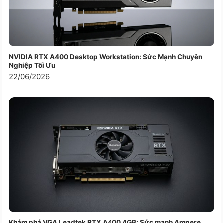
Chuột
Cảm ứng đa điểm
Giao tiếp mở rộng
1x USB-A (USB 5Gbps / USB 3.2
Gen 1)
NVIDIA RTX A400 Desktop Workstation: Sức Mạnh Chuyên
1x USB-A (USB 5Gbps / USB 3.2
Nghiệp Tối Ưu
Gen 1), Always On
22/06/2026
2x USB-C® (Thunderbolt™ 4 /
USB4® 40Gbps), with USB PD 3.0
Kết nối USB
and DisplayPort™ 2.1
1x HDMI® 2.1, up to 4K/60Hz
1x Headphone / microphone
combo jack (3.5mm)
Kết nối
1x HDMI® 2.1, up to 4K/60Hz
HDMI/VGA
1x headphone / microphone combo
Tai nghe
jack (3.5mm)
Khám phá VGA Leadtek RTX A400 4GB: Sức mạnh Ampere
FHD 1080p + IR Discrete with