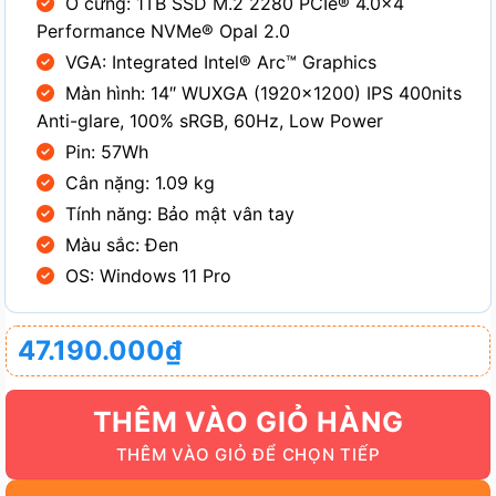
Ổ cứng: 1TB SSD M.2 2280 PCIe® 4.0×4
Performance NVMe® Opal 2.0
VGA: Integrated Intel® Arc™ Graphics
Màn hình: 14″ WUXGA (1920×1200) IPS 400nits
Anti-glare, 100% sRGB, 60Hz, Low Power
Pin: 57Wh
Cân nặng: 1.09 kg
Tính năng: Bảo mật vân tay
Màu sắc: Đen
OS: Windows 11 Pro
47.190.000
₫
THÊM VÀO GIỎ HÀNG