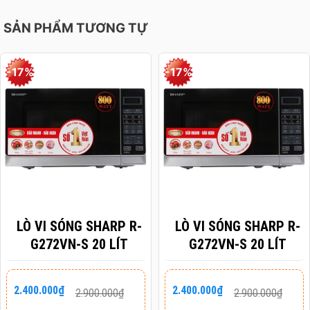
SẢN PHẨM TƯƠNG TỰ
-17%
-17%
LÒ VI SÓNG SHARP R-
LÒ VI SÓNG SHARP R-
G272VN-S 20 LÍT
G272VN-S 20 LÍT
Giá
Giá
Giá
Giá
2.400.000
₫
2.400.000
₫
2.900.000
₫
2.900.000
₫
gốc
hiện
gốc
hiện
là:
tại
là:
tại