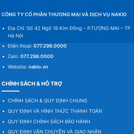
CÔNG TY CỔ PHẦN THƯƠNG MẠI VÀ DỊCH VỤ NAKIO
Địa Chỉ :Số 42 Ngõ 19 Kim Đồng – P.TƯƠNG MAI – TP
Hà Nội
Điện thoại:
077.298.0000
Zalo:
077.298.0000
Website:
nakio.vn
CHÍNH SÁCH & HỖ TRỢ
CHÍNH SÁCH & QUY ĐỊNH CHUNG
QUY ĐỊNH VÀ HÌNH THỨC THANH TOÁN
QUY ĐỊNH CHÍNH SÁCH BẢO HÀNH
QUY ĐỊNH VẬN CHUYỄN VÀ GIAO NHẬN