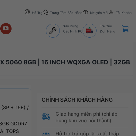
Hỗ Trợ
Trung Tâm Bảo Hành
Khuyến Mãi
Tài Khoản
Xây Dựng
Tra Cứu
Cấu Hình PC
Đơn Hàng
X 5060 8GB | 16 INCH WQXGA OLED | 32GB
CHÍNH SÁCH KHÁCH HÀNG
 (8P + 16E) /
Giao hàng miễn phí (chỉ áp
dụng khu vực nội thành)
 8GB GDDR7,
 AI TOPS
Hỗ trợ trả góp lãi xuất thấp