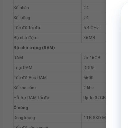
Số nhân
24
Số luồng
24
Tốc độ tối đa
5.4 GHz
Bộ nhớ đệm
36MB
Bộ nhớ trong (RAM)
RAM
2x 16GB
Loại RAM
DDR5
Tốc độ Bus RAM
5600
Số khe cắm
2 khe
Hỗ trợ RAM tối đa
Up to 32GB DDR5-5600
Ổ cứng
Dung lượng
1TB SSD M.2 2242 PC
Tốc độ vòng quay