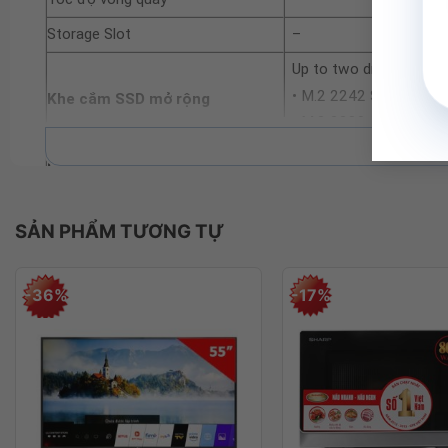
Storage Slot
–
Up to two drives, 2x M
• M.2 2242 SSD up to
Khe cắm SSD mở rộng
• M.2 2280 SSD up to
Xe
Ổ đĩa quang (ODD)
Không có
Màn hình
SẢN PHẨM TƯƠNG TỰ
Kích thước màn hình
16 inch
Độ phân giải
WQXGA (2560×1600)
-36%
-17%
Tần số quét
165Hz
OLED 500nits Glossy, 
Công nghệ màn hình
Vision®, G-SYNC®, Low
Đồ Họa (VGA)
NVIDIA® GeForce RTX
Card màn hình