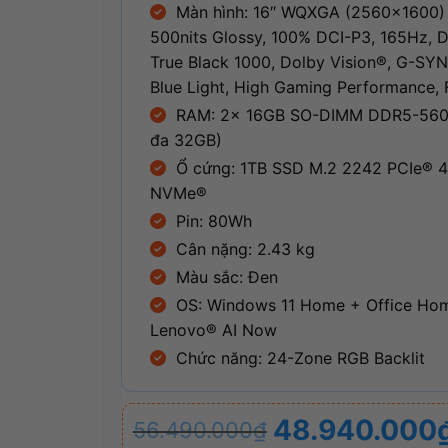
Màn hình: 16″ WQXGA (2560×1600
500nits Glossy, 100% DCI-P3, 165Hz, 
True Black 1000, Dolby Vision®, G-SY
Blue Light, High Gaming Performance, F
RAM: 2x 16GB SO-DIMM DDR5-5600 
đa 32GB)
Ổ cứng: 1TB SSD M.2 2242 PCIe® 4
NVMe®
Pin: 80Wh
Cân nặng: 2.43 kg
Màu sắc: Đen
OS: Windows 11 Home + Office Ho
Lenovo® AI Now
Chức năng: 24-Zone RGB Backlit
Giá
Giá
48.940.000
56.490.000
₫