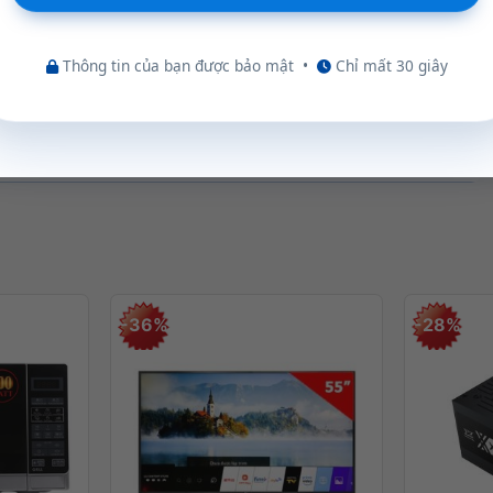
Thông tin của bạn được bảo mật
•
Chỉ mất 30 giây
.2 SSD
 1TB
 1TB
m thêm
-36%
-28%
100% DCI-P3, 165Hz, DisplayHDR™ True Black 1000, Dolby
 Blue Light, High Gaming Performance, Flicker Free
™ 5060 8GB GDDR7, Boost Clock 2497MHz, TGP 115W, 572