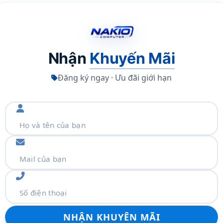
Nhận
Khuyến Mãi
Đăng ký ngay · Ưu đãi giới hạn
 offering
Ie® 4.0×4 NVMe®