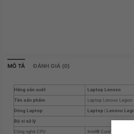
MÔ TẢ
ĐÁNH GIÁ (0)
Hãng sản xuất
Laptop Lenovo
Tên sản phẩm
Laptop Lenovo Legio
Dòng Laptop
Laptop | Lenovo Leg
Bộ vi xử lý
Công nghệ CPU
Intel® Core™ Ultra 9 