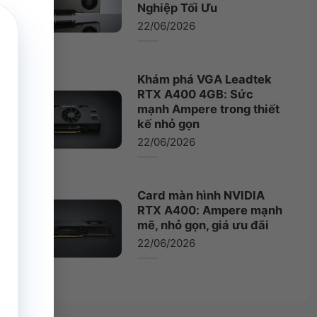
Nghiệp Tối Ưu
22/06/2026
Khám phá VGA Leadtek
RTX A400 4GB: Sức
mạnh Ampere trong thiết
kế nhỏ gọn
22/06/2026
Card màn hình NVIDIA
RTX A400: Ampere mạnh
mẽ, nhỏ gọn, giá ưu đãi
22/06/2026