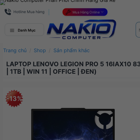
Bỏ
qua
Hotline Mua hàng
Mua Hàng Online
nội
Tì
dung
ki
Danh Mục
Trang chủ
/
Shop
/
Sản phẩm khác
LAPTOP LENOVO LEGION PRO 5 16IAX10 83
| 1TB | WIN 11 | OFFICE | ĐEN)
-13%