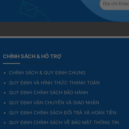
crophone combo jack (3.5mm)
r
to 8K/60Hz
phone combo jack (3.5mm)
CHÍNH SÁCH & HỖ TRỢ
CHÍNH SÁCH & QUY ĐỊNH CHUNG
QUY ĐỊNH VÀ HÌNH THỨC THANH TOÁN
QUY ĐỊNH CHÍNH SÁCH BẢO HÀNH
QUY ĐỊNH VẬN CHUYỄN VÀ GIAO NHẬN
QUY ĐỊNH CHÍNH SÁCH ĐỔI TRẢ VÀ HOÀN TIỀN
ngle Language
QUY ĐỊNH CHÍNH SÁCH VỀ BẢO MẬT THÔNG TIN