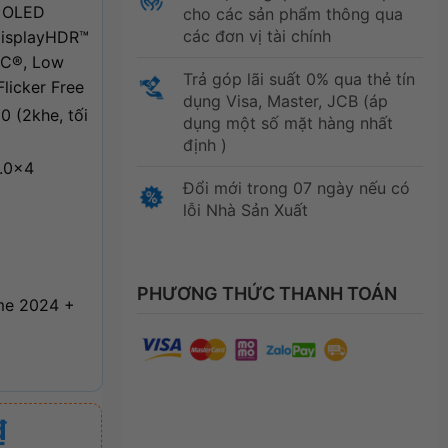
) OLED
cho các sản phẩm thông qua
các đơn vị tài chính
DisplayHDR™
NC®, Low
Trả góp lãi suất 0% qua thẻ tín
licker Free
dụng Visa, Master, JCB (áp
(2khe, tối
dụng một số mặt hàng nhất
định )
.0×4
Đổi mới trong 07 ngày nếu có
lỗi Nhà Sản Xuất
PHƯƠNG THỨC THANH TOÁN
me 2024 +
₫