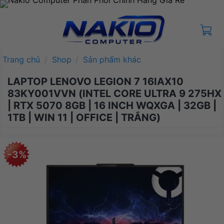
Bỏ
qua
nội
dung
Trang chủ
/
Shop
/
Sản phẩm khác
LAPTOP LENOVO LEGION 7 16IAX10
83KY001VVN (INTEL CORE ULTRA 9 275HX
| RTX 5070 8GB | 16 INCH WQXGA | 32GB |
1TB | WIN 11 | OFFICE | TRẮNG)
-3%