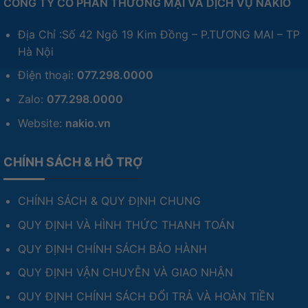
CÔNG TY CỔ PHẦN THƯƠNG MẠI VÀ DỊCH VỤ NAKIO
Địa Chỉ :Số 42 Ngõ 19 Kim Đồng – P.TƯƠNG MAI – TP
Hà Nội
Điện thoại:
077.298.0000
Zalo:
077.298.0000
Website:
nakio.vn
CHÍNH SÁCH & HỖ TRỢ
CHÍNH SÁCH & QUY ĐỊNH CHUNG
QUY ĐỊNH VÀ HÌNH THỨC THANH TOÁN
QUY ĐỊNH CHÍNH SÁCH BẢO HÀNH
QUY ĐỊNH VẬN CHUYỄN VÀ GIAO NHẬN
QUY ĐỊNH CHÍNH SÁCH ĐỔI TRẢ VÀ HOÀN TIỀN