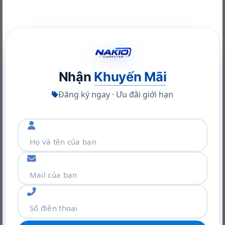
Công nghệ màn
hình
Đồ Họa (VGA)
NVIDIA RTX A400 Desktop Workstation: Sức Mạnh Chuyên
Nghiệp Tối Ưu
Card màn hình
NVIDIA® GeForce RTX™ 5070 8GB
22/06/2026
Kết nối (Network)
Nhận
Khuyến Mãi
Wireless
Wi-Fi® 7, 802.11be 2×2
Đăng ký ngay · Ưu đãi giới hạn
LAN
2.5GbE (RJ-45)
Bluetooth
BT5.4
Bàn phím , Chuột
Kiểu bàn phím
Per-key RGB Backlit, English
Chuột
Cảm ứng đa điểm
Giao tiếp mở rộng
Khám phá VGA Leadtek RTX A400 4GB: Sức mạnh Ampere
2x USB-A (USB 5Gbps / USB 3.2
trong thiết kế nhỏ gọn
Gen 1)
22/06/2026