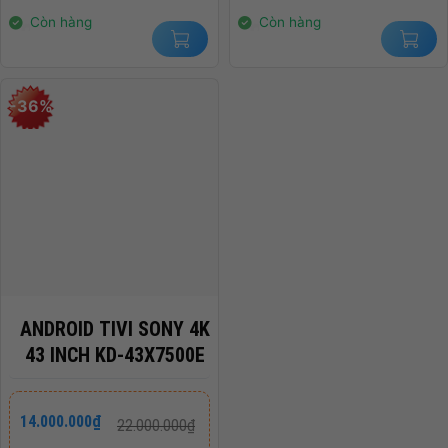
1.500.000₫.
14.000.000₫.
Còn hàng
Còn hàng
-36%
ANDROID TIVI SONY 4K
43 INCH KD-43X7500E
Giá
Giá
14.000.000
₫
22.000.000
₫
gốc
hiện
là:
tại