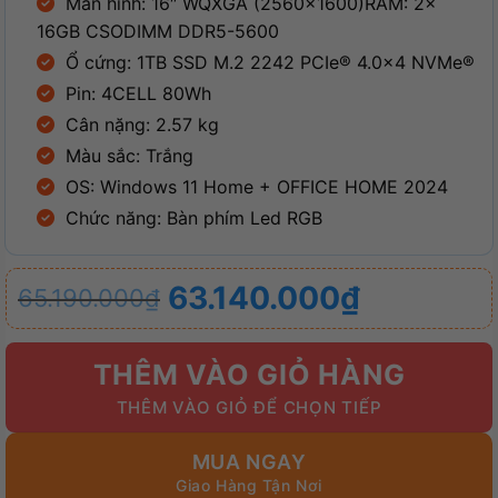
Màn hình: 16″ WQXGA (2560×1600)
RAM: 2x
16GB CSODIMM DDR5-5600
Ổ cứng: 1TB SSD M.2 2242 PCIe® 4.0×4 NVMe®
Pin: 4CELL 80Wh
Cân nặng: 2.57 kg
Màu sắc: Trắng
OS: Windows 11 Home + OFFICE HOME 2024
Chức năng: Bàn phím Led RGB
Giá
Giá
63.140.000
₫
65.190.000
₫
gốc
hiện
là:
tại
THÊM VÀO GIỎ HÀNG
65.190.000₫.
là:
63.140.000₫.
MUA NGAY