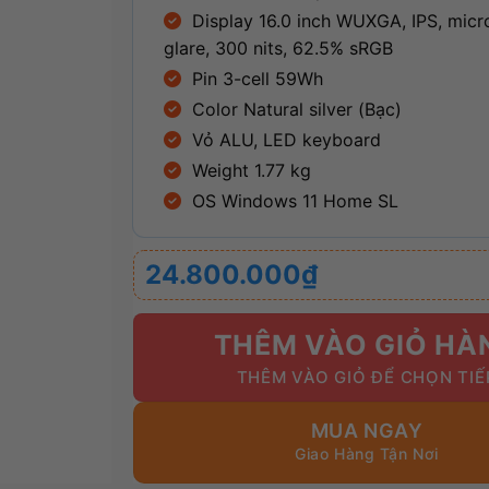
Display 16.0 inch WUXGA, IPS, micr
glare, 300 nits, 62.5% sRGB
Pin 3-cell 59Wh
Color Natural silver (Bạc)
Vỏ ALU, LED keyboard
Weight 1.77 kg
OS Windows 11 Home SL
24.800.000
₫
THÊM VÀO GIỎ HÀ
MUA NGAY