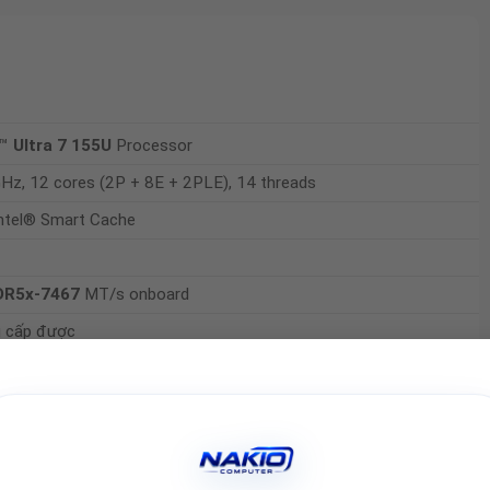
™
Ultra 7 155U
Processor
GHz, 12 cores (2P + 8E + 2PLE), 14 threads
ntel® Smart Cache
DR5x-7467
MT/s onboard
 cấp được
®
D
PCIe
NVMe™