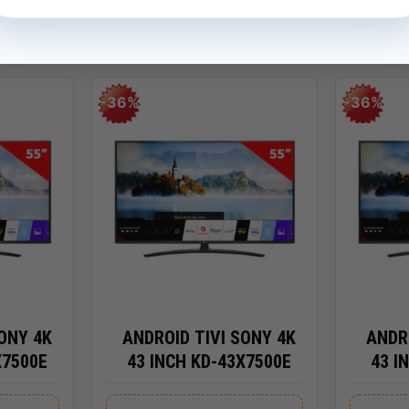
LED keyboard, soft grey keyboard with numeric keypad
-36%
-36%
a điểm
e-C® 10Gbps signaling rate (USB Power Delivery, DisplayPort™
ep and Charge)
e-A 10Gbps signaling rate
e-A 5Gbps signaling rate
ut 2.1
hật
+
+
hone/microphone combo
SONY 4K
ANDROID TIVI SONY 4K
ANDR
sion 1080p FHD camera with temporal noise reduction and
X7500E
43 INCH KD-43X7500E
43 I
dual array digital microphones