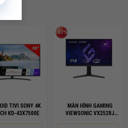
-27%
+
OID TIVI SONY 4K
MÀN HÌNH GAMING
NCH KD-43X7500E
VIEWSONIC VX2528J
(24.5 INCH – IPS – FHD