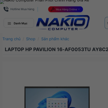
Bỏ
qua
Hotline Mua hàng
Mua Hàng Online
nội
Tì
dung
ki
Danh Mục
Trang chủ
/
Shop
/
Sản phẩm khác
LAPTOP HP PAVILION 16-AF0053TU AY8C