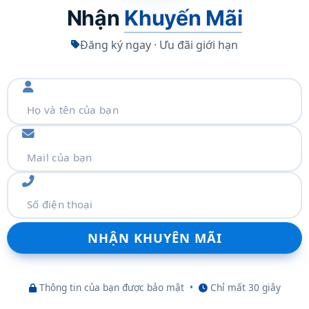
Nhận
Khuyến Mãi
Đăng ký ngay · Ưu đãi giới hạn
 WUXGA,
IPS,
micro-edge, anti-glare, 300 nits, 62.5% sRGB, tỷ lệ
o với thân máy: 88.90%
20 x 1200)
phics
Fi 6E AX211 (2×2)
®
5.3
thêm
Thông tin của bạn được bảo mật
•
Chỉ mất 30 giây