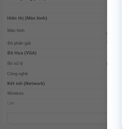
No
Hiển thị (Màn hình)
16.0 inch
Màn hình
màn hình s
Độ phân giải
WUXGA (19
Đồ Họa (VGA)
®
Bộ xử lý
Intel
Gra
Công nghệ
Kết nối (Network)
Wireless
Intel® Wi-
Lan
None
Bluetooth
Bluetooth
Xem 
3G/Wimax(4G)