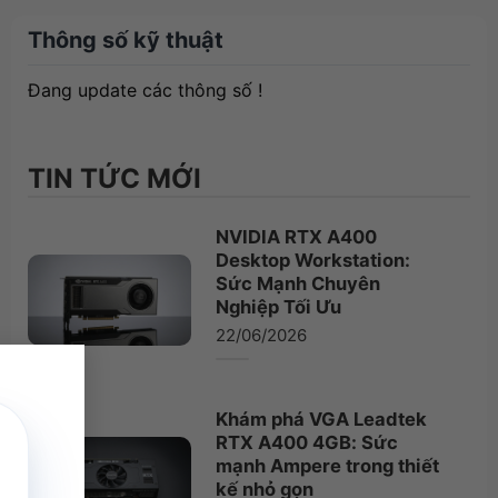
Thông số kỹ thuật
Đang update các thông số !
TIN TỨC MỚI
NVIDIA RTX A400
Desktop Workstation:
Sức Mạnh Chuyên
Nghiệp Tối Ưu
22/06/2026
×
Khám phá VGA Leadtek
RTX A400 4GB: Sức
mạnh Ampere trong thiết
kế nhỏ gọn