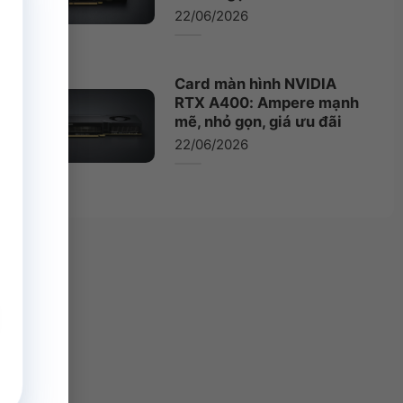
22/06/2026
Card màn hình NVIDIA
RTX A400: Ampere mạnh
mẽ, nhỏ gọn, giá ưu đãi
22/06/2026