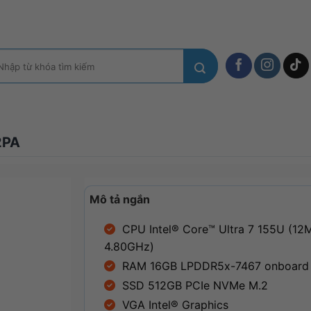
m
ếm:
2PA
Mô tả ngắn
CPU Intel® Core™ Ultra 7 155U (12M
4.80GHz)
RAM 16GB LPDDR5x-7467 onboard
SSD 512GB PCIe NVMe M.2
VGA Intel® Graphics