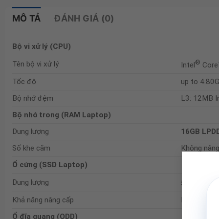
MÔ TẢ
ĐÁNH GIÁ (0)
Bộ vi xử lý (CPU)
®
Tên bộ vi xử lý
Intel
Core
Tốc độ
up to 4.80
Bộ nhớ đệm
L3: 12MB I
Bộ nhớ trong (RAM Laptop)
Dung lượng
16GB LPD
Số khe cắm
Không nâng
Ổ cứng (SSD Laptop)
Dung lượng
512GB SS
Khả năng nâng cấp
None
Ổ đĩa quang (ODD)