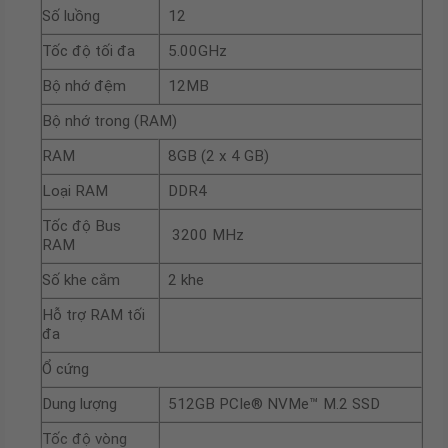
Số luồng
12
Tốc độ tối đa
5.00GHz
Bộ nhớ đệm
12MB
Bộ nhớ trong (RAM)
RAM
8GB (2 x 4 GB)
Loại RAM
DDR4
Tốc độ Bus
3200 MHz
RAM
Số khe cắm
2 khe
Hỗ trợ RAM tối
đa
Ổ cứng
Dung lượng
512GB PCIe® NVMe™ M.2 SSD
Tốc độ vòng