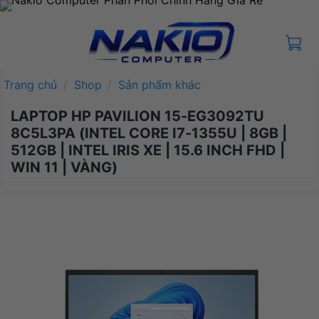
Bỏ
qua
nội
dung
Trang chủ
/
Shop
/
Sản phẩm khác
LAPTOP HP PAVILION 15-EG3092TU
8C5L3PA (INTEL CORE I7-1355U | 8GB |
512GB | INTEL IRIS XE | 15.6 INCH FHD |
WIN 11 | VÀNG)