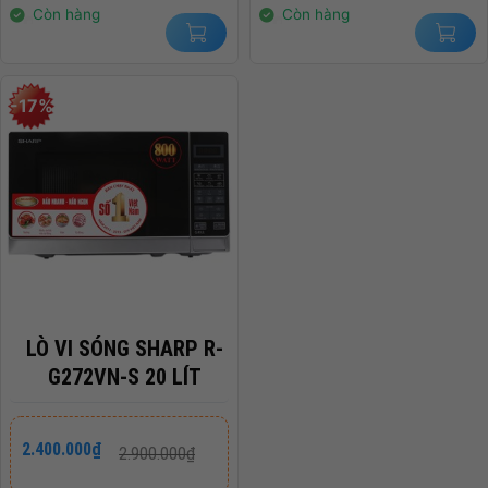
1.500.000₫.
2.400.000₫.
Còn hàng
Còn hàng
-17%
LÒ VI SÓNG SHARP R-
G272VN-S 20 LÍT
Giá
Giá
2.400.000
₫
2.900.000
₫
gốc
hiện
là:
tại