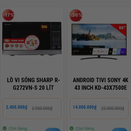
Màu sắc
Vàng
-17%
-36%
Xuất Xứ
Trung Quốc
LÒ VI SÓNG SHARP R-
ANDROID TIVI SONY 4K
G272VN-S 20 LÍT
43 INCH KD-43X7500E
Giá
Giá
Giá
Giá
2.400.000
₫
14.000.000
₫
2.900.000
₫
22.000.000
₫
gốc
hiện
gốc
hiện
là:
tại
là:
tại
2.900.000₫.
là:
22.000.000₫.
là:
2.400.000₫.
14.000.000₫.
Còn hàng
Còn hàng