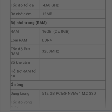
Tốc độ tối đa
4.60 GHz
Bộ nhớ đệm
12MB
Bộ nhớ trong (RAM)
RAM
16GB (2 x 8GB)
Loại RAM
DDR4
Tốc độ Bus
3200MHz
RAM
Số khe cắm
Hỗ trợ RAM tối
đa
Ổ cứng
Dung lượng
512 GB PCIe® NVMe™ M.2 SSD
Tốc độ vòng
quay