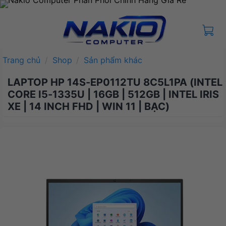
Bỏ
qua
nội
dung
Trang chủ
/
Shop
/
Sản phẩm khác
LAPTOP HP 14S-EP0112TU 8C5L1PA (INTEL
CORE I5-1335U | 16GB | 512GB | INTEL IRIS
XE | 14 INCH FHD | WIN 11 | BẠC)