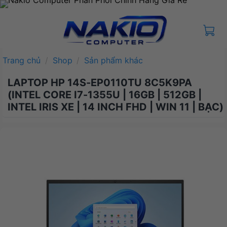
Bỏ
qua
nội
dung
Trang chủ
/
Shop
/
Sản phẩm khác
LAPTOP HP 14S-EP0110TU 8C5K9PA
(INTEL CORE I7-1355U | 16GB | 512GB |
INTEL IRIS XE | 14 INCH FHD | WIN 11 | BẠC)