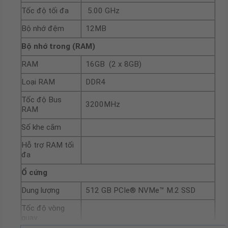
Tốc độ tối đa
5.00 GHz
Bộ nhớ đệm
12MB
Bộ nhớ trong (RAM)
RAM
16GB (2 x 8GB)
Loại RAM
DDR4
Tốc độ Bus
3200MHz
RAM
Số khe cắm
Hỗ trợ RAM tối
đa
Ổ cứng
Dung lượng
512 GB PCIe® NVMe™ M.2 SSD
Tốc độ vòng
quay