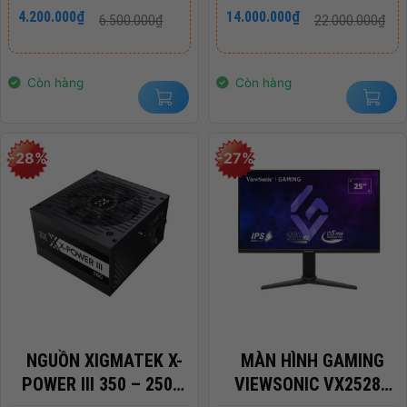
BẢO HÀNH CHÍNH
Giá
Giá
Giá
Giá
4.200.000
₫
14.000.000
₫
6.500.000
₫
22.000.000
₫
gốc
hiện
gốc
hiện
HÃNG 36 THÁNG
là:
tại
là:
tại
6.500.000₫.
là:
22.000.000₫.
là:
4.200.000₫.
14.000.000₫.
Còn hàng
Còn hàng
-28%
-27%
NGUỒN XIGMATEK X-
MÀN HÌNH GAMING
POWER III 350 – 250W
VIEWSONIC VX2528J