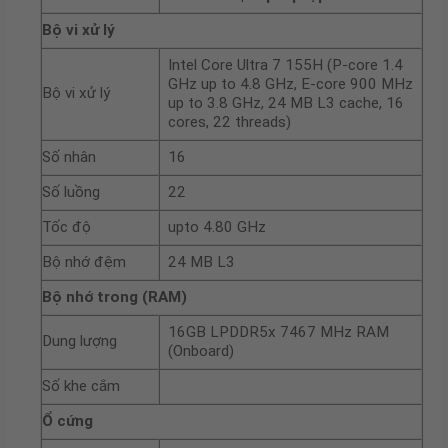
Bộ vi xử lý
Intel Core Ultra 7 155H (P-core 1.4
GHz up to 4.8 GHz, E-core 900 MHz
Bộ vi xử lý
up to 3.8 GHz, 24 MB L3 cache, 16
cores, 22 threads)
Số nhân
16
Số luồng
22
Tốc độ
upto 4.80 GHz
Bộ nhớ đệm
24 MB L3
Bộ nhớ trong (RAM)
16GB LPDDR5x 7467 MHz RAM
Dung lượng
(Onboard)
Số khe cắm
Ổ cứng