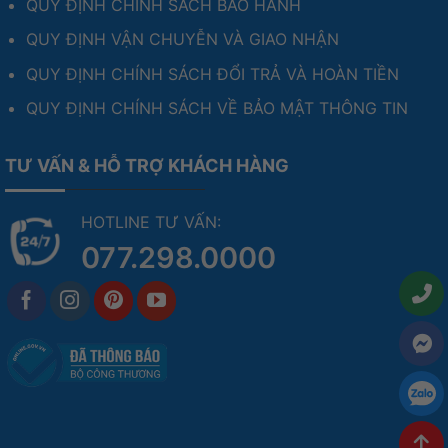
QUY ĐỊNH CHÍNH SÁCH BẢO HÀNH
QUY ĐỊNH VẬN CHUYỄN VÀ GIAO NHẬN
QUY ĐỊNH CHÍNH SÁCH ĐỔI TRẢ VÀ HOÀN TIỀN
QUY ĐỊNH CHÍNH SÁCH VỀ BẢO MẬT THÔNG TIN
TƯ VẤN & HỖ TRỢ KHÁCH HÀNG
HOTLINE TƯ VẤN:
077.298.0000