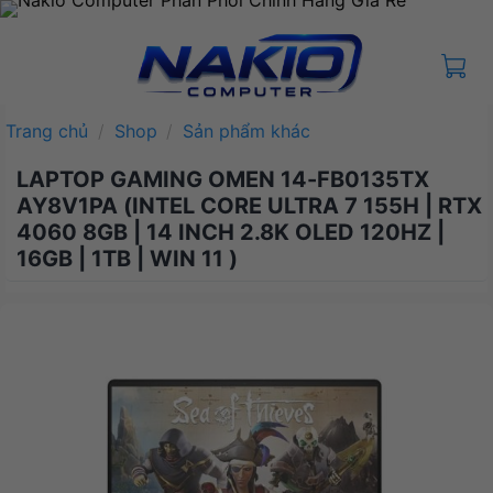
Bỏ
qua
nội
dung
Trang chủ
/
Shop
/
Sản phẩm khác
LAPTOP GAMING OMEN 14-FB0135TX
AY8V1PA (INTEL CORE ULTRA 7 155H | RTX
4060 8GB | 14 INCH 2.8K OLED 120HZ |
16GB | 1TB | WIN 11 )