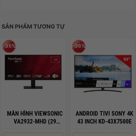
LOA
2 Loa
Kiểu Pin
6 Cell 71WHr
Sạc pin
Đi kèm
SẢN PHẨM TƯƠNG TỰ
Hệ điều
hành (bản
Windows 11 Home
quyền) đi kèm
-35%
-36%
Kích thước
(Dài x Rộng x
31.3 x 23.35 x 1.69 cm
Cao)
Trọng Lượng
1.63 kg
Màu sắc
Ceramic white aluminum
Xuất xứ
Trung Quốc
MÀN HÌNH VIEWSONIC
ANDROID TIVI SONY 4K
VA2932-MHD (29
43 INCH KD-43X7500E
INCH/WFHD/IPS/75HZ/4MS/LOA)