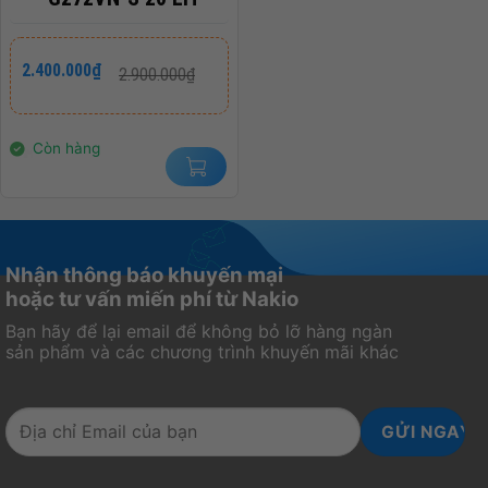
Giá
Giá
2.400.000
₫
2.900.000
₫
gốc
hiện
là:
tại
2.900.000₫.
là:
2.400.000₫.
Còn hàng
Nhận thông báo khuyến mại
hoặc tư vấn miến phí từ Nakio
Bạn hãy để lại email để không bỏ lỡ hàng ngàn
sản phẩm và các chương trình khuyến mãi khác