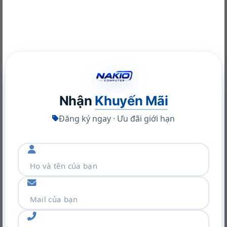
NVIDIA® GeForce RTX™ 4060 8GB
Card màn hình
GDDR6
AI TOPs: 233 TOPs
Kết nối (Network)
Wireless
Intel® Wi-Fi 6E AX211 (2×2)
LAN
–
NVIDIA RTX A400 Desktop Workstation: Sức Mạnh Chuyên
Nghiệp Tối Ưu
Bluetooth
Bluetooth®
Nhận
Khuyến Mãi
22/06/2026
Bàn phím , Chuột
Đăng ký ngay · Ưu đãi giới hạn
Full-size, 4-zone RGB backlit, ceramic
Kiểu bàn phím
white keyboard and 26-Key Rollover
Anti-Ghosting Key technology
Chuột
Cảm ứng đa điểm
Giao tiếp mở rộng
1x USB Type-A 10Gbps signaling rate
(HP Sleep and Charge)
1x USB Type-A 10Gbps signaling rate