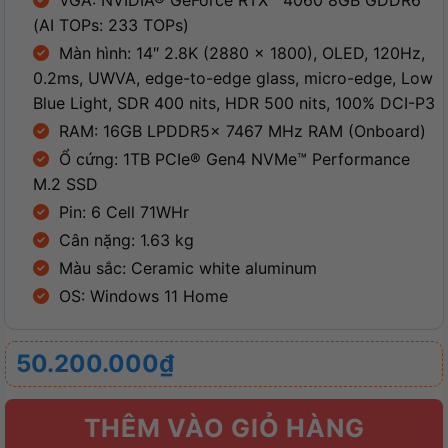
VGA: NVIDIA® GeForce RTX™ 4060 8GB GDDR6
(AI TOPs: 233 TOPs)
Màn hình: 14″ 2.8K (2880 x 1800), OLED, 120Hz,
0.2ms, UWVA, edge-to-edge glass, micro-edge, Low
Blue Light, SDR 400 nits, HDR 500 nits, 100% DCI-P3
RAM: 16GB LPDDR5x 7467 MHz RAM (Onboard)
Ổ cứng: 1TB PCIe® Gen4 NVMe™ Performance
M.2 SSD
Pin: 6 Cell 71WHr
Cân nặng: 1.63 kg
Màu sắc: Ceramic white aluminum
OS: Windows 11 Home
50.200.000
₫
THÊM VÀO GIỎ HÀNG