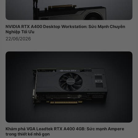
Card màn hình
Intel Iris Xe Graphics
Kết nối (Network)
NVIDIA RTX A400 Desktop Workstation: Sức Mạnh Chuyên
Nghiệp Tối Ưu
Wireless
Wi-Fi 6 (WiFi 802.11ax)
22/06/2026
LAN
Bluetooth
Bluetooth
Bàn phím , Chuột
Kiểu bàn phím
Bàn phím tiêu chuẩn
Chuột
Cảm ứng đa điểm
Giao tiếp mở rộng
1 USB 3.2 Gen 1 Type-A port
1 USB 3.2 Gen 1 Type-C
Kết nối USB
1 USB 2.0 port ​
1 Headset jack
Khám phá VGA Leadtek RTX A400 4GB: Sức mạnh Ampere
1 HDMI 1.4 port
trong thiết kế nhỏ gọn