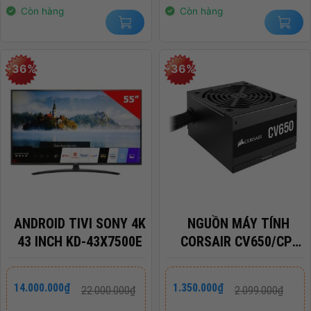
14.000.000₫.
2.400.000₫.
Còn hàng
Còn hàng
-36%
-36%
ANDROID TIVI SONY 4K
NGUỒN MÁY TÍNH
43 INCH KD-43X7500E
CORSAIR CV650/CP-
9020236-NA
Giá
Giá
Giá
Giá
14.000.000
₫
1.350.000
₫
22.000.000
₫
2.099.000
₫
gốc
hiện
gốc
hiện
là:
tại
là:
tại