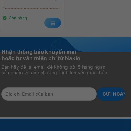
là:
tại
22.000.000₫.
là:
14.000.000₫.
Còn hàng
Nhận thông báo khuyến mại
hoặc tư vấn miến phí từ Nakio
Bạn hãy để lại email để không bỏ lỡ hàng ngàn
sản phẩm và các chương trình khuyến mãi khác