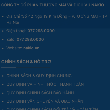
CÔNG TY CỔ PHẦN THƯƠNG MẠI VÀ DỊCH VỤ NAKIO
Địa Chỉ :Số 42 Ngõ 19 Kim Đồng – P.TƯƠNG MAI – TP
Hà Nội
Điện thoại:
077.298.0000
Zalo:
077.298.0000
Website:
nakio.vn
CHÍNH SÁCH & HỖ TRỢ
CHÍNH SÁCH & QUY ĐỊNH CHUNG
QUY ĐỊNH VÀ HÌNH THỨC THANH TOÁN
QUY ĐỊNH CHÍNH SÁCH BẢO HÀNH
QUY ĐỊNH VẬN CHUYỄN VÀ GIAO NHẬN
QUY ĐỊNH CHÍNH SÁCH ĐỔI TRẢ VÀ HOÀN TIỀN