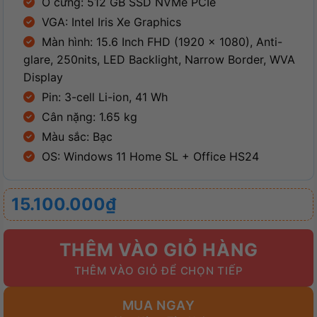
Ổ cứng: 512 GB SSD NVMe PCIe
VGA: Intel Iris Xe Graphics
Màn hình: 15.6 Inch FHD (1920 x 1080), Anti-
glare, 250nits, LED Backlight, Narrow Border, WVA
Display
Pin: 3-cell Li-ion, 41 Wh
Cân nặng: 1.65 kg
Màu sắc: Bạc
OS: Windows 11 Home SL + Office HS24
15.100.000
₫
THÊM VÀO GIỎ HÀNG
MUA NGAY