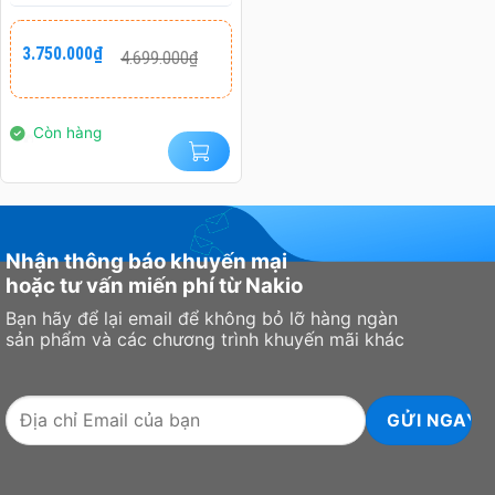
3200C16S-16GVK)
16GB (1X16GB) DDR4
Giá
Giá
3.750.000
₫
4.699.000
₫
gốc
hiện
3200MHZ
là:
tại
4.699.000₫.
là:
3.750.000₫.
Còn hàng
Nhận thông báo khuyến mại
hoặc tư vấn miến phí từ Nakio
Bạn hãy để lại email để không bỏ lỡ hàng ngàn
sản phẩm và các chương trình khuyến mãi khác