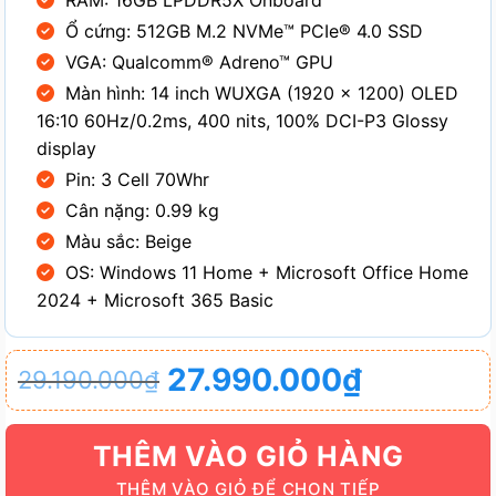
RAM: 16GB LPDDR5X Onboard
Ổ cứng: 512GB M.2 NVMe™ PCIe® 4.0 SSD
VGA: Qualcomm® Adreno™ GPU
Màn hình: 14 inch WUXGA (1920 x 1200) OLED
16:10 60Hz/0.2ms, 400 nits, 100% DCI-P3 Glossy
display
Pin: 3 Cell 70Whr
Cân nặng: 0.99 kg
Màu sắc: Beige
OS: Windows 11 Home + Microsoft Office Home
2024 + Microsoft 365 Basic
Giá
Giá
27.990.000
₫
29.190.000
₫
gốc
hiện
là:
tại
THÊM VÀO GIỎ HÀNG
29.190.000₫.
là: