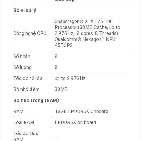
Bộ vi xử lý
Snapdragon® X X1 26 100
Processor (30MB Cache, up to
Công nghệ CPU
2.97GHz, 8 cores, 8 Threads)
Qualcomm® Hexagon™ NPU:
45TOPS
Số nhân
8
Số luồng
8
Tốc độ tối đa
up to 2.97GHz
Bộ nhớ đệm
30MB
Bộ nhớ trong (RAM)
RAM
16GB LPDDR5X Onboard
Loại RAM
LPDDR5X on board
Tốc độ Bus
–
RAM