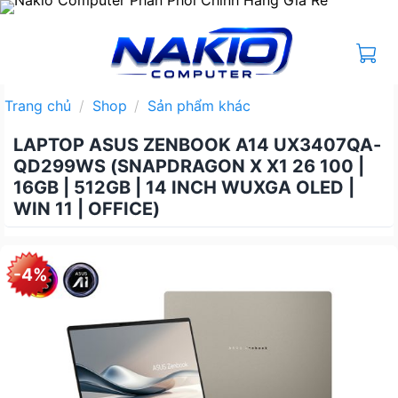
Bỏ
qua
nội
dung
Trang chủ
/
Shop
/
Sản phẩm khác
LAPTOP ASUS ZENBOOK A14 UX3407QA-
QD299WS (SNAPDRAGON X X1 26 100 |
16GB | 512GB | 14 INCH WUXGA OLED |
WIN 11 | OFFICE)
-4%