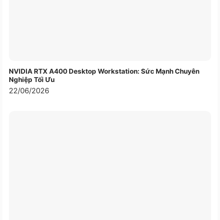
Tần số quét
OLED 16:10 60Hz/0.2ms, 400 nits,
Công nghệ màn
100% DCI-P3 Glossy display, TÜV
hình
Rheinland-certified
Đồ Họa (VGA)
NVIDIA RTX A400 Desktop Workstation: Sức Mạnh Chuyên
Nghiệp Tối Ưu
Card màn hình
Qualcomm® Adreno™ GPU
22/06/2026
Kết nối (Network)
Wireless
Wi-Fi 6E(802.11ax) (Triple band) 2*2
LAN
Bluetooth
Bluetooth
Bàn phím , Chuột
Kiểu bàn phím
Bàn phím tiêu chuẩn
Touchpad
Cảm ứng đa điểm