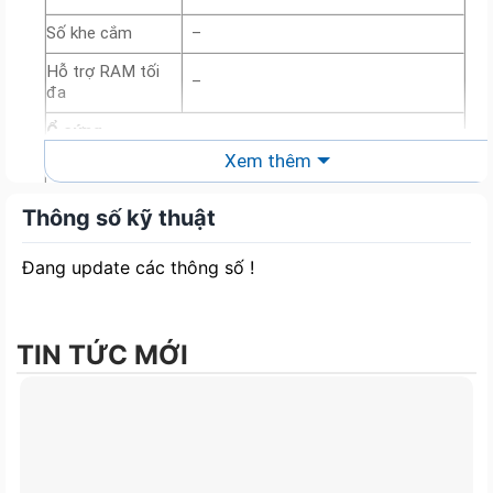
Số khe cắm
–
Hỗ trợ RAM tối
–
đa
Ổ cứng
Xem thêm
Dung lượng
512GB M.2 NVMe™ PCIe® 4.0 SSD
Tốc độ vòng
Thông số kỹ thuật
quay
Đang update các thông số !
Khe cắm SSD
–
mở rộng
Ổ đĩa quang
Không có
(ODD)
TIN TỨC MỚI
Màn hình
Kích thước màn
14.0-inch
hình
Độ phân giải
WUXGA (1920 x 1200)