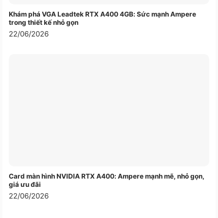
Giao tiếp mở rộng
Khám phá VGA Leadtek RTX A400 4GB: Sức mạnh Ampere
1x USB 3.2 Gen 2 Type-A (tốc độ dữ
trong thiết kế nhỏ gọn
liệu lên đến 10Gbps)
22/06/2026
2x USB 4.0 Gen 3 Type-C (hỗ trợ
Kết nối USB
xuất hình ảnh/sạc, tốc độ dữ liệu lên
đến 40Gbps)
1x HDMI 2.1 TMDS
1x 3.5mm Combo Audio Jack
Kết nối
1x HDMI 2.1 TMDS
HDMI/VGA
Tai nghe
1x 3.5mm Combo Audio Jack
FHD camera with IR function to
Camera
support Windows Hello ; With
privacy shutter
Card mở rộng
–
Card màn hình NVIDIA RTX A400: Ampere mạnh mẽ, nhỏ gọn,
giá ưu đãi
LOA
2 Loa
22/06/2026
Kiểu Pin
3 Cell 70Whr