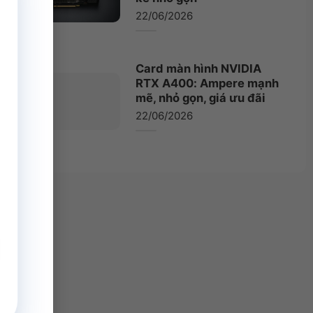
22/06/2026
Card màn hình NVIDIA
RTX A400: Ampere mạnh
mẽ, nhỏ gọn, giá ưu đãi
22/06/2026