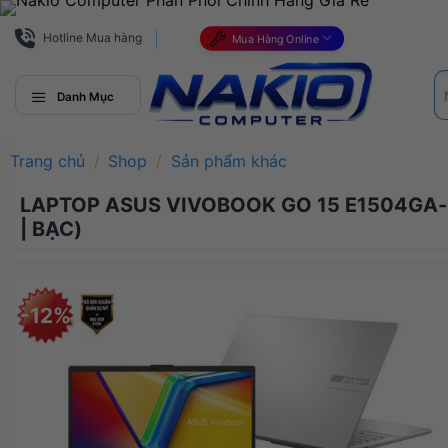
Bỏ
qua
Hotline Mua hàng
Mua Hàng Online
nội
Tì
dung
ki
Danh Mục
Trang chủ
/
Shop
/
Sản phẩm khác
LAPTOP ASUS VIVOBOOK GO 15 E1504GA-BQ1
| BẠC)
-12%