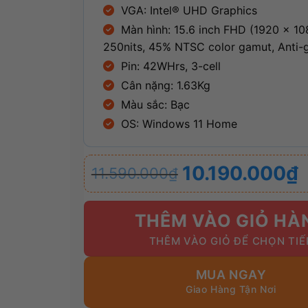
VGA: Intel® UHD Graphics
Màn hình: 15.6 inch FHD (1920 x 10
250nits, 45% NTSC color gamut, Anti-g
Pin: 42WHrs, 3-cell
Cân nặng: 1.63Kg
Màu sắc: Bạc
OS: Windows 11 Home
Giá
Giá
10.190.000
₫
11.590.000
₫
gốc
hiện
là:
tại
11.590.000₫.
là:
THÊM VÀO GIỎ HÀ
10.190.000₫.
MUA NGAY