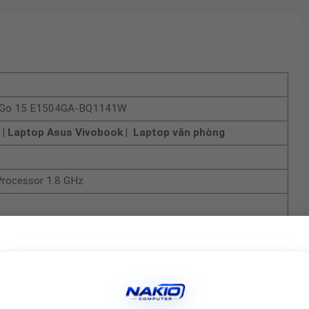
k Go 15 E1504GA-BQ1141W
 | Laptop Asus Vivobook | Laptop văn phòng
Processor 1.8 GHz