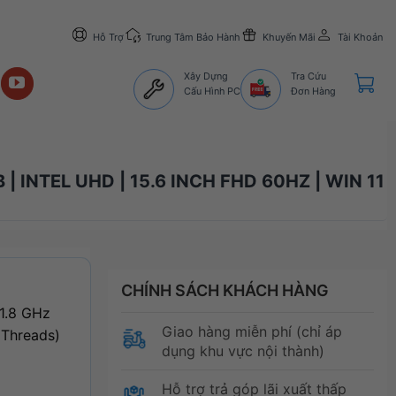
Hỗ Trợ
Trung Tâm Bảo Hành
Khuyến Mãi
Tài Khoản
Xây Dựng
Tra Cứu
Cấu Hình PC
Đơn Hàng
 INTEL UHD | 15.6 INCH FHD 60HZ | WIN 11
CHÍNH SÁCH KHÁCH HÀNG
 1.8 GHz
Giao hàng miễn phí (chỉ áp
 Threads)
dụng khu vực nội thành)
Hỗ trợ trả góp lãi xuất thấp