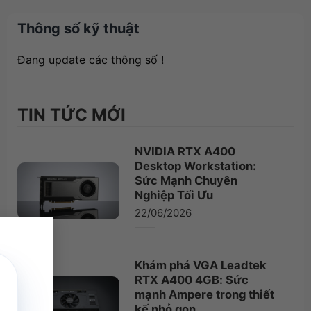
Thông số kỹ thuật
Đang update các thông số !
TIN TỨC MỚI
NVIDIA RTX A400
Desktop Workstation:
Sức Mạnh Chuyên
Nghiệp Tối Ưu
22/06/2026
×
Khám phá VGA Leadtek
RTX A400 4GB: Sức
mạnh Ampere trong thiết
kế nhỏ gọn