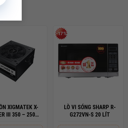
-17%
+
ỒN XIGMATEK X-
LÒ VI SÓNG SHARP R-
R III 350 – 250W
G272VN-S 20 LÍT
9608 (MÀU ĐEN)