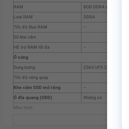
RAM
8GB DDR4 on board
Loại RAM
DDR4
Tốc độ Bus RAM
–
Số khe cắm
Hỗ trợ RAM tối đa
–
Ổ cứng
Dung lượng
256G UFS 2.1
Tốc độ vòng quay
Khe cắm SSD mở rộng
–
Ổ đĩa quang (ODD)
Không có
Màn hình
Kích thước màn hình
15.6 inch
Xe
Độ phân giải
FHD (1920 x 1080) 16: