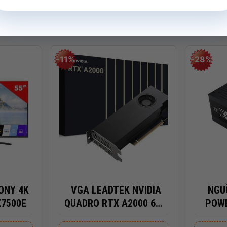
r gamut, Anti-glare display
-11%
-28%
al band) 1*1
s Card
+
+
SONY 4K
VGA LEADTEK NVIDIA
NGU
X7500E
QUADRO RTX A2000 6GB
POWE
DDR6
EN4