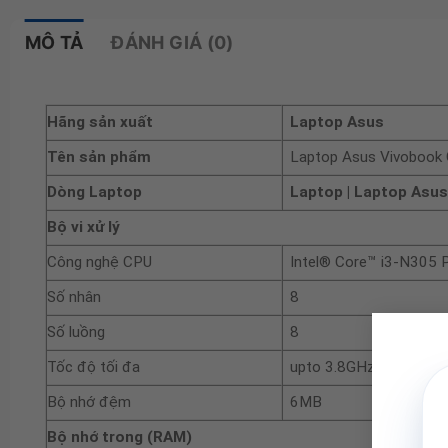
MÔ TẢ
ĐÁNH GIÁ (0)
Hãng sản xuất
Laptop Asus
Tên sản phẩm
Laptop Asus Vivoboo
Dòng Laptop
Laptop
| Laptop Asus
Bộ vi xử lý
Công nghệ CPU
Intel® Core™ i3-N305 
Số nhân
8
Số luồng
8
Tốc độ tối đa
upto 3.8GHz
Bộ nhớ đệm
6MB
Bộ nhớ trong (RAM)