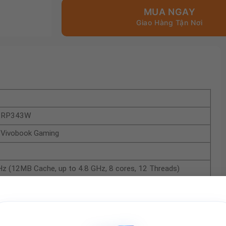
MUA NGAY
U-RP343W
s Vivobook Gaming
Hz (12MB Cache, up to 4.8 GHz, 8 cores, 12 Threads)