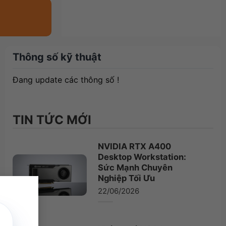
Thông số kỹ thuật
Đang update các thông số !
TIN TỨC MỚI
NVIDIA RTX A400
Desktop Workstation:
Sức Mạnh Chuyên
Nghiệp Tối Ưu
×
22/06/2026