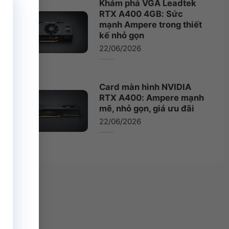
Khám phá VGA Leadtek
RTX A400 4GB: Sức
mạnh Ampere trong thiết
kế nhỏ gọn
22/06/2026
Card màn hình NVIDIA
RTX A400: Ampere mạnh
mẽ, nhỏ gọn, giá ưu đãi
22/06/2026