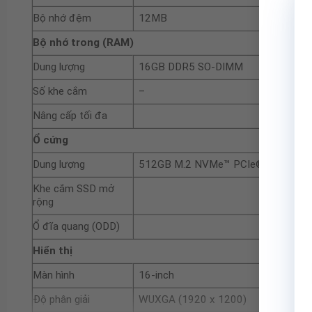
Bộ nhớ đệm
12MB
Bộ nhớ trong (RAM)
Dung lượng
16GB DDR5 SO-DIMM
Số khe cắm
–
Nâng cấp tối đa
Ổ cứng
Dung lượng
512GB M.2 NVMe™ PCIe® 4.0 SSD (1
Khe cắm SSD mở
rộng
Ổ đĩa quang (ODD)
Hiển thị
Màn hình
16-inch
Độ phân giải
WUXGA (1920 x 1200)