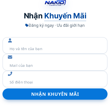
Nhận
Khuyến Mãi
Đăng ký ngay · Ưu đãi giới hạn
x M.2 2280 PCIe 4.0×4)