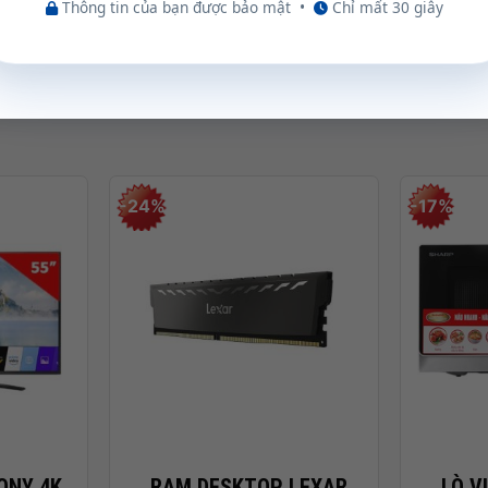
Thông tin của bạn được bảo mật
•
Chỉ mất 30 giây
-level Panel, 144Hz refresh rate, 300nits, 45% NTSC color
and-certified, Screen-to-body ratio: 86%
m thêm
op GPU
-24%
-17%
ey
+
+
 for display / power delivery (data speed up to 5Gbps)
SONY 4K
RAM DESKTOP LEXAR
LÒ V