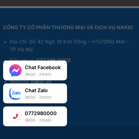
Trọng Lượng
1.95 kg
Màu sắc
Đen
Xuất xứ
Trung Quốc
CÔNG TY CỔ PHẦN THƯƠNG MẠI VÀ DỊCH VỤ NAKIO
Địa Chỉ :Số 42 Ngõ 19 Kim Đồng – P.TƯƠNG MAI –
TP Hà Nội
Điện thoại:
077.298.0000
Chat Facebook
Zalo:
077.298.0000
(8h00 - 21h00)
Website:
nakio.vn
Chat Zalo
(8h00 - 21h00)
0772980000
(8h00 - 21h00)