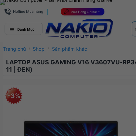
Bỏ
qua
Hotline Mua hàng
Mua Hàng Online
nội
Tì
dung
ki
Danh Mục
Trang chủ
/
Shop
/
Sản phẩm khác
LAPTOP ASUS GAMING V16 V3607VU-RP343W
11 | ĐEN)
-3%