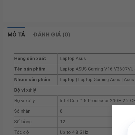
MÔ TẢ
ĐÁNH GIÁ (0)
Hãng sản xuất
Laptop Asus
Tên sản phẩm
Laptop ASUS Gaming V16 V3607V
Nhóm sản phẩm
Laptop | Laptop Gaming Asus | Asu
Bộ vi xử lý
Bộ vi xử lý
Intel Core™ 5 Processor 210H 2.2 G
Số nhân
8
Số luồng
12
Tốc độ
Up to 4.8 GHz