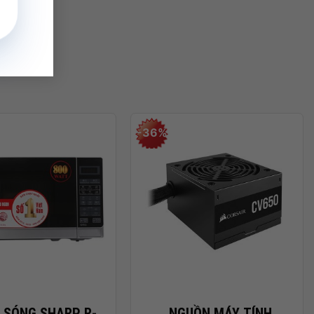
-36%
+
I SÓNG SHARP R-
NGUỒN MÁY TÍNH