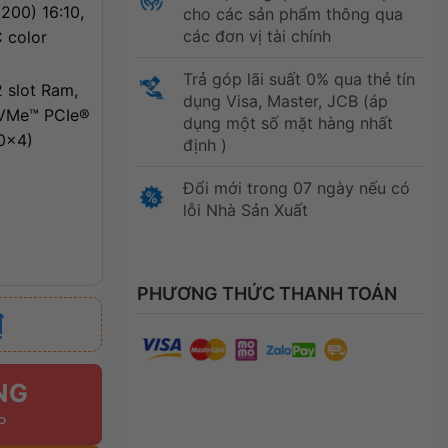
200) 16:10,
cho các sản phẩm thông qua
các đơn vị tài chính
 color
Trả góp lãi suất 0% qua thẻ tín
 slot Ram,
dụng Visa, Master, JCB (áp
NVMe™ PCIe®
dụng một số mặt hàng nhất
.0×4)
định )
Đổi mới trong 07 ngày nếu có
lỗi Nhà Sản Xuất
PHƯƠNG THỨC THANH TOÁN
₫
NG