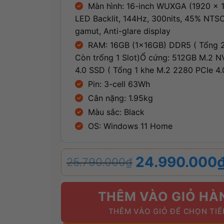
Màn hình: 16-inch WUXGA (1920 x 1
LED Backlit, 144Hz, 300nits, 45% NTSC
gamut, Anti-glare display
RAM: 16GB (1x16GB) DDR5 ( Tổng 2
Còn trống 1 Slot)
Ổ cứng: 512GB M.2 
4.0 SSD ( Tổng 1 khe M.2 2280 PCIe 4
Pin: 3-cell 63Wh
Cân nặng: 1.95kg
Màu sắc: Black
OS: Windows 11 Home
Giá
Giá
24.990.000
25.790.000
₫
gốc
hiện
là:
tại
25.790.000₫.
là:
THÊM VÀO GIỎ HÀ
24.990.000₫.