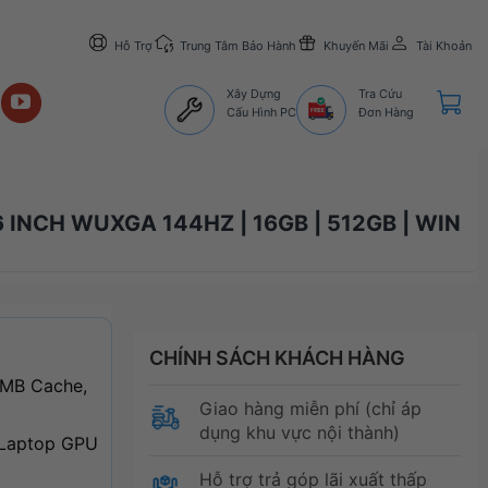
Hỗ Trợ
Trung Tâm Bảo Hành
Khuyến Mãi
Tài Khoản
Xây Dựng
Tra Cứu
Cấu Hình PC
Đơn Hàng
 INCH WUXGA 144HZ | 16GB | 512GB | WIN
CHÍNH SÁCH KHÁCH HÀNG
2MB Cache,
Giao hàng miễn phí (chỉ áp
dụng khu vực nội thành)
 Laptop GPU
Hỗ trợ trả góp lãi xuất thấp