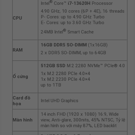
®
Intel
Core™
i7-13620H
Processor
4.90 GHz, 10 cores (6P + 4E), 16 threads
P- Cores: up to 4.90 GHz Turbo
CPU
E- Cores: up to 3.60 GHz Turbo
®
24MB Intel
Smart Cache
16GB DDR5 SO-DIMM
(1x16GB)
RAM
2 x DDR5 SO-DIMM, up to 64GB
512GB SS
D
M.2 2280 NVMe™ PCIe® 4.0
1x M.2 2280 PCIe 4.0×4
Ổ cứng
1x M.2 2230 PCIe 4.0×4
up to 1TB
Card đồ
Intel UHD Graphics
họa
14 inch FHD (1920 x 1080) 16:9, Wide
Màn hình
view, Anti-glare, 300nits, 45% NTSC, Tỷ lệ
màn hình so với máy 87%, LED backlit