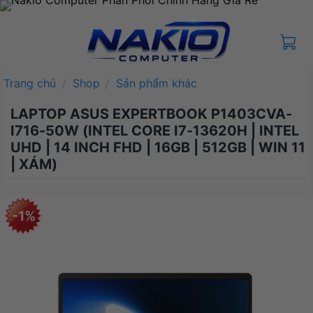
Bỏ
qua
nội
dung
Trang chủ
/
Shop
/
Sản phẩm khác
LAPTOP ASUS EXPERTBOOK P1403CVA-
I716-50W (INTEL CORE I7-13620H | INTEL
UHD | 14 INCH FHD | 16GB | 512GB | WIN 11
| XÁM)
-1%