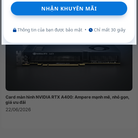
22/06/2026
Thông tin của bạn được bảo mật
•
Chỉ mất 30 giây
Card màn hình NVIDIA RTX A400: Ampere mạnh mẽ, nhỏ gọn,
giá ưu đãi
22/06/2026