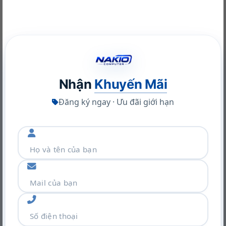
Kích
32.45 x 21.44 x 1.97 ~ 1.97 cm
thước
Xuất xứ
Trung Quốc
NVIDIA RTX A400 Desktop Workstation: Sức Mạnh Chuyên
Nghiệp Tối Ưu
22/06/2026
Nhận
Khuyến Mãi
Đăng ký ngay · Ưu đãi giới hạn
Khám phá VGA Leadtek RTX A400 4GB: Sức mạnh Ampere
trong thiết kế nhỏ gọn