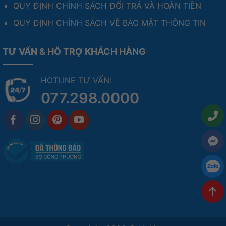
QUY ĐỊNH CHÍNH SÁCH ĐỔI TRẢ VÀ HOÀN TIỀN
QUY ĐỊNH CHÍNH SÁCH VỀ BẢO MẬT THÔNG TIN
TƯ VẤN & HỖ TRỢ KHÁCH HÀNG
HOTLINE TƯ VẤN:
077.298.0000