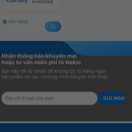
4.200.000
₫
6.500.000
₫
gốc
hiện
HÃNG 36 THÁNG
là:
tại
6.500.000₫.
là:
4.200.000₫.
Còn hàng
Nhận thông báo khuyến mại
hoặc tư vấn miến phí từ Nakio
Bạn hãy để lại email để không bỏ lỡ hàng ngàn
sản phẩm và các chương trình khuyến mãi khác