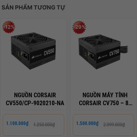
SẢN PHẨM TƯƠNG TỰ
-12%
-29%
NGUỒN CORSAIR
NGUỒN MÁY TÍNH
CV550/CP-9020210-NA
CORSAIR CV750 – 80
PLUS BRONZE/CP-
9020237-NA
Giá
Giá
Giá
Giá
1.100.000
₫
1.500.000
₫
1.250.000
₫
2.099.000
₫
gốc
hiện
gốc
hiện
là:
tại
là:
tại
1.250.000₫.
là:
2.099.000₫.
là: