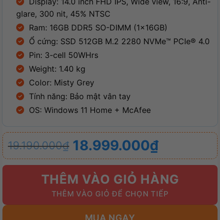
Display: 14.0 inch FHD IPS, Wide view, 16:9, Anti-
glare, 300 nit, 45% NTSC
Ram: 16GB DDR5 SO-DIMM (1x16GB)
Ổ cứng: SSD 512GB M.2 2280 NVMe™ PCIe® 4.0
Pin: 3-cell 50WHrs
Weight: 1.40 kg
Color: Misty Grey
Tính năng: Bảo mật vân tay
OS: Windows 11 Home + McAfee
Giá
Giá
18.999.000
₫
19.190.000
₫
gốc
hiện
là:
tại
THÊM VÀO GIỎ HÀNG
19.190.000₫.
là:
18.999.000₫.
MUA NGAY