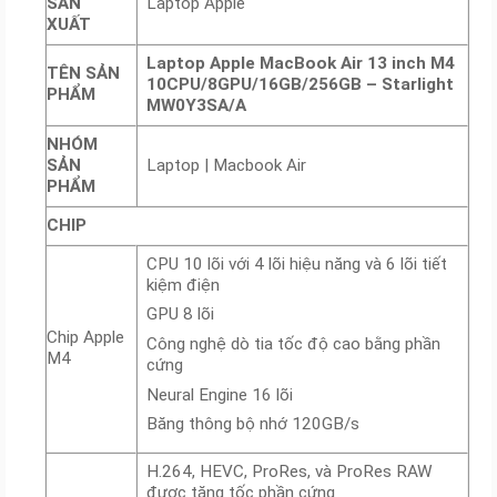
SẢN
Laptop Apple
XUẤT
Laptop Apple MacBook Air 13 inch M4
TÊN SẢN
10CPU/8GPU/16GB/256GB – Starlight
PHẨM
MW0Y3SA/A
NHÓM
SẢN
Laptop | Macbook Air
PHẨM
CHIP
CPU 10 lõi với 4 lõi hiệu năng và 6 lõi tiết
kiệm điện
GPU 8 lõi
Chip Apple
Công nghệ dò tia tốc độ cao bằng phần
M4
cứng
Neural Engine 16 lõi
Băng thông bộ nhớ 120GB/s
H.264, HEVC, ProRes, và ProRes RAW
được tăng tốc phần cứng