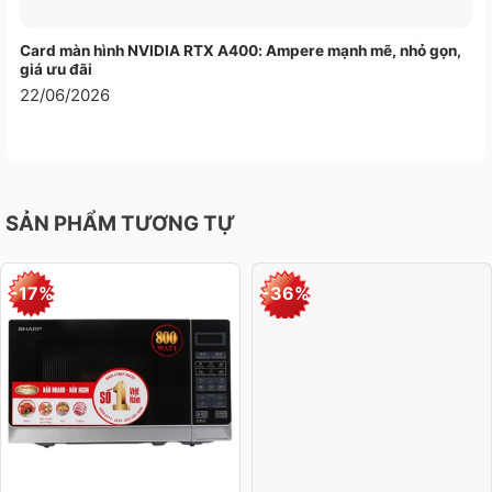
KHÔNG
Bluetooth 5.3
DÂY
Card màn hình NVIDIA RTX A400: Ampere mạnh mẽ, nhỏ gọn,
Camera 12MP Center Stage có hỗ trợ chế
giá ưu đãi
độ Desk View
22/06/2026
Quay video HD 1080p
CAMERA
Bộ xử lý tín hiệu hình ảnh tiên tiến với video
điện toán
Hệ thống âm thanh bốn loa
SẢN PHẨM TƯƠNG TỰ
Hỗ trợ Âm Thanh Không Gian khi phát nhạc
hoặc video với Dolby Atmos trên loa tích
hợp
-17%
-36%
Âm Thanh Không Gian với khả năng theo
dõi chuyển động đầu chủ động khi sử dụng
AirPods, AirPods Pro, và AirPods Max6
ÂM
Dãy ba micrô phối hợp với tính năng điều
THANH
hướng chùm sóng
Chế độ micrô Tách Giọng Nói và Âm Phổ
Rộng
Tăng cường độ trong cho giọng nói trong