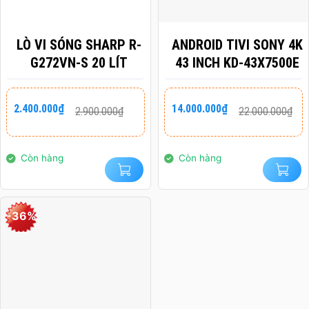
LÒ VI SÓNG SHARP R-
ANDROID TIVI SONY 4K
G272VN-S 20 LÍT
43 INCH KD-43X7500E
Giá
Giá
Giá
Giá
2.400.000
₫
14.000.000
₫
2.900.000
₫
22.000.000
₫
gốc
hiện
gốc
hiện
là:
tại
là:
tại
2.900.000₫.
là:
22.000.000₫.
là:
2.400.000₫.
14.000.000₫.
Còn hàng
Còn hàng
-36%