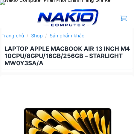
Bỏ
qua
nội
dung
Trang chủ
/
Shop
/
Sản phẩm khác
LAPTOP APPLE MACBOOK AIR 13 INCH M4
10CPU/8GPU/16GB/256GB – STARLIGHT
MW0Y3SA/A