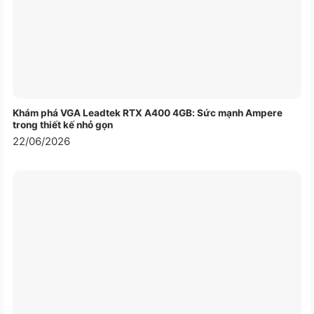
Cổng sạc MagSafe 3
Jack cắm tai nghe 3,5 mm
SẠC VÀ
Hai cổng Thunderbolt 4 (USB-C) hỗ trợ:
KẾT NỐI
Sạc; DisplayPort; Thunderbolt 4 (lên đến
40Gb/s); USB 4 (lên đến 40Gb/s)
BÀN PHÍM VÀ BÀN DI CHUỘT
Khám phá VGA Leadtek RTX A400 4GB: Sức mạnh Ampere
78 (U.S.) hoặc 79 (ISO) phím, bao gồm 12
trong thiết kế nhỏ gọn
phím chức năng với chiều cao tiêu chuẩn và
22/06/2026
4 phím mũi tên theo bố cục hình chữ T
ngược
Bàn phím
Touch ID
Cảm biến ánh sáng môi trường
Bàn di chuột Force Touch để điều khiển
con trỏ chính xác và cảm ứng lực
Bàn di
chuột
Hỗ trợ Bấm Mạnh, bộ tăng tốc, vẽ cảm ứng
lực, và các thao tác Multi‑Touch
KẾT NỐI
Wi-Fi 6E (802.11ax)