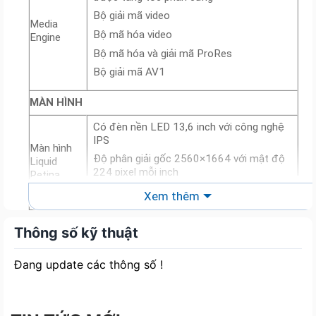
Bộ giải mã video
Media
Bộ mã hóa video
Engine
Bộ mã hóa và giải mã ProRes
Bộ giải mã AV1
MÀN HÌNH
Có đèn nền LED 13,6 inch với công nghệ
IPS
Màn hình
Độ phân giải gốc 2560×1664 với mật độ
Liquid
224 pixel mỗi inch
Retina
Độ sáng 500 nit
Xem thêm
Hỗ trợ một tỷ màu
Thông số kỹ thuật
Dải màu rộng (P3)
Màu
Công nghệ True Tone
Đang update các thông số !
16GB
BỘ NHỚ
Có thể nâng cấp thành: 24GB hoặc 32GB