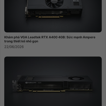
Đồ Họa (VGA)
Card màn hình
Kết nối (Network)
Wireless
Wi-Fi 6E (802.11ax)
LAN
Khám phá VGA Leadtek RTX A400 4GB: Sức mạnh Ampere
trong thiết kế nhỏ gọn
Bluetooth
Bluetooth 5.3
22/06/2026
Bàn phím , Chuột
Bàn phím Magic Keyboard có đèn nền
với:
78 (U.S.) hoặc 79 (ISO) phím, bao gồm
12 phím chức năng với chiều cao tiêu
chuẩn và 4 phím mũi tên theo bố cục
hình chữ T ngược
Bàn phím và
Touch ID
chuột
Cảm biến ánh sáng môi trường
Bàn di chuột Force Touch để điều