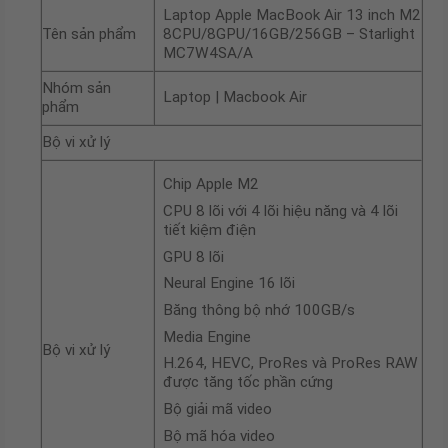
Laptop Apple MacBook Air 13 inch M2
Tên sản phẩm
8CPU/8GPU/16GB/256GB – Starlight
MC7W4SA/A
Nhóm sản
Laptop | Macbook Air
phẩm
Bộ vi xử lý
Chip Apple M2
CPU 8 lõi với 4 lõi hiệu năng và 4 lõi
tiết kiệm điện
GPU 8 lõi
Neural Engine 16 lõi
Băng thông bộ nhớ 100GB/s
Media Engine
Bộ vi xử lý
H.264, HEVC, ProRes và ProRes RAW
được tăng tốc phần cứng
Bộ giải mã video
Bộ mã hóa video