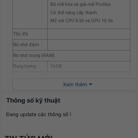
Bộ mã hóa và giải mã ProRes
Có thể nâng cấp thành:
M2 với CPU 8 lõi và GPU 10 lõi
Tốc độ
Bộ nhớ đệm
Bộ nhớ trong (RAM)
Dung lượng
16GB
Số khe cắm
Xem thêm
Ổ cứng
Dung lượng
SSD 256GB
Thông số kỹ thuật
Tốc độ vòng
Đang update các thông số !
quay
Khe cắm SSD
mở rộng