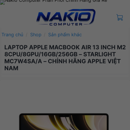
Bỏ
qua
nội
dung
Trang chủ
/
Shop
/
Sản phẩm khác
LAPTOP APPLE MACBOOK AIR 13 INCH M2
8CPU/8GPU/16GB/256GB – STARLIGHT
MC7W4SA/A – CHÍNH HÃNG APPLE VIỆT
NAM