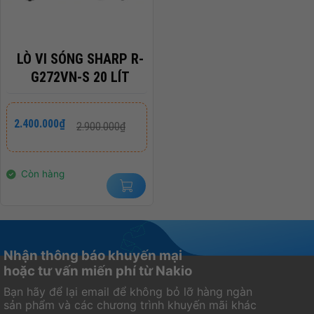
Trọng Lượng
1.24kg
Xuất Xứ
Trung Quốc
LÒ VI SÓNG SHARP R-
G272VN-S 20 LÍT
Giá
Giá
2.400.000
₫
2.900.000
₫
gốc
hiện
là:
tại
2.900.000₫.
là:
2.400.000₫.
Còn hàng
Nhận thông báo khuyến mại
hoặc tư vấn miến phí từ Nakio
Bạn hãy để lại email để không bỏ lỡ hàng ngàn
sản phẩm và các chương trình khuyến mãi khác