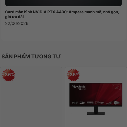
khiển con trỏ chính xác và cảm ứng
lực; hỗ trợ Bấm Mạnh, bộ tăng tốc, vẽ
Card màn hình NVIDIA RTX A400: Ampere mạnh mẽ, nhỏ gọn,
cảm ứng lực và các thao tác
giá ưu đãi
Multi‑Touch
22/06/2026
Giao tiếp mở rộng
Cổng sạc MagSafe 3
Jack cắm tai nghe 3,5 mm
SẢN PHẨM TƯƠNG TỰ
Hai cổng Thunderbolt / USB 4 hỗ trợ:
Kết nối USB
Sạc
DisplayPort
-36%
-35%
Thunderbolt 3 (lên đến 40Gb/s)
USB 4 (lên đến 40Gb/s)
Kết nối
HDMI/VGA
Hệ thống âm thanh bốn loa
Hỗ trợ Âm Thanh Không Gian khi phát