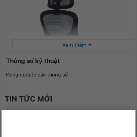
Xem thêm
Thông số kỹ thuật
Đang update các thông số !
TIN TỨC MỚI
×
Ghế công thái học ergonomic WARRIOR – Hero series –