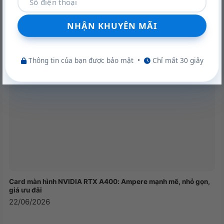
ghế còn sở hữu chân kim loại giúp tăng độ bền khi
Khám phá VGA Leadtek RTX A400 4GB: Sức mạnh Ampere
sử dụng.
trong thiết kế nhỏ gọn
22/06/2026
Thông tin của bạn được bảo mật
•
Chỉ mất 30 giây
Kích thước của ghế WARRIOR – Hero series – WEC501
Thông số kỹ thuật:
Card màn hình NVIDIA RTX A400: Ampere mạnh mẽ, nhỏ gọn,
giá ưu đãi
Ghế công thái học WARRIOR WEC501
22/06/2026
Lưng lưới – Mâm ngồi Foam nguyên chất