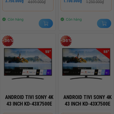
3.750.000
₫
1.100.000
₫
4.699.000
₫
1.250.000
₫
gốc
hiện
gốc
hiện
3200MHZ
là:
tại
là:
tại
4.699.000₫.
là:
1.250.000₫.
là:
3.750.000₫.
1.100.000₫.
Còn hàng
Còn hàng
-36%
-36%
ANDROID TIVI SONY 4K
ANDROID TIVI SONY 4K
43 INCH KD-43X7500E
43 INCH KD-43X7500E