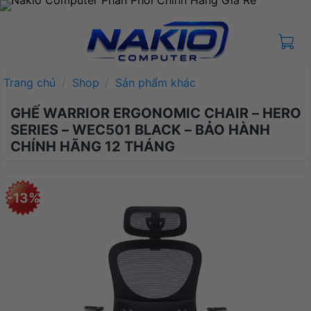
Bỏ
qua
nội
dung
Trang chủ
/
Shop
/
Sản phẩm khác
GHẾ WARRIOR ERGONOMIC CHAIR – HERO
SERIES – WEC501 BLACK – BẢO HÀNH
CHÍNH HÃNG 12 THÁNG
-13%