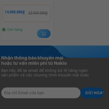
Giá
Giá
14.000.000
₫
22.000.000
₫
gốc
hiện
là:
tại
22.000.000₫.
là:
14.000.000₫.
Còn hàng
Nhận thông báo khuyến mại
hoặc tư vấn miến phí từ Nakio
Bạn hãy để lại email để không bỏ lỡ hàng ngàn
sản phẩm và các chương trình khuyến mãi khác