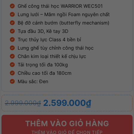
Ghế công thái học WARRIOR WEC501
Lưng lưới – Mâm ngồi Foam nguyên chất
Bệ đỡ cánh bướm (butterfly mechanism)
Tựa đầu 3D, Kê tay 3D
Trục thủy lực Class 4 bền bỉ
Lưng ghế tùy chỉnh công thái học
Chân kim loại thiết kế chịu lực
Tải trọng tối đa 100kg
Chiều cao tối đa 180cm
Màu sắc: Đen
Giá
Giá
2.599.000
₫
2.999.000
₫
gốc
hiện
là:
tại
THÊM VÀO GIỎ HÀNG
2.999.000₫.
là: