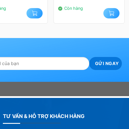
000₫.
14.000.000₫.
àng
Còn hàng
TƯ VẤN & HỖ TRỢ KHÁCH HÀNG