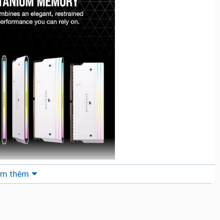
Đăng ký ngay · Ưu đãi giới hạn
m thêm
Thông tin của bạn được bảo mật
•
Chỉ mất 30 giây