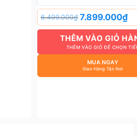
Giá
Giá
7.899.000
₫
8.499.000
₫
gốc
hiện
là:
tại
8.499.000₫.
là:
THÊM VÀO GIỎ HÀ
7.899.000₫.
MUA NGAY