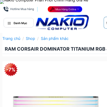
Bỏ
qua
Hotline Mua hàng
Mua Hàng Online
nội
Tì
dung
ki
Danh Mục
Trang chủ
/
Shop
/
Sản phẩm khác
RAM CORSAIR DOMINATOR TITANIUM RGB
-7%