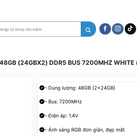
m
ếm:
 48GB (24GBX2) DDR5 BUS 7200MHZ WHIT
– Dung lượng: 48GB (2x24GB)
– Bus: 7200MHz
– Điện áp: 1.4V
– Ánh sáng RGB đơn giản, đẹp mắt