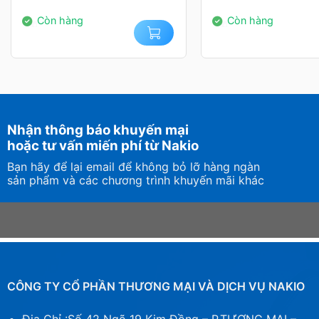
14.000.000₫.
2.650.000₫.
Còn hàng
Còn hàng
Phần nắp LED phía trên có thể thay đổi tùy chỉnh dễ
Nhận thông báo khuyến mại
từ CORSAIR hoặc tự tạo riêng cho mình 1 bản in 3D ho
hoặc tư vấn miến phí từ Nakio
bản thân
Bạn hãy để lại email để không bỏ lỡ hàng ngàn
sản phẩm và các chương trình khuyến mãi khác
Hiệu suất tối đa
RAM CORSAIR DOMINATOR TITANIUM RGB
cũng tư
ép xung dễ dàng, bên cạnh đó người dùng có thể tù
cho
từng ứng dụng
để tăng cường tối đa khả năng sử d
CÔNG TY CỔ PHẦN THƯƠNG MẠI VÀ DỊCH VỤ NAKIO
Bên cạnh đó, mỗi module chip nhớ trên
RAM CORSAI
bằng tay bởi các kỹ sư có chuyên môn cao, kết hợp việ
Địa Chỉ :Số 42 Ngõ 19 Kim Đồng – P.TƯƠNG MAI –