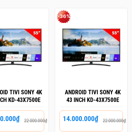
-36%
+
OID TIVI SONY 4K
ANDROID TIVI SONY 4K
NCH KD-43X7500E
43 INCH KD-43X7500E
Giá
Giá
00.000
₫
14.000.000
₫
22.000.000
₫
22.000.000
₫
gốc
hiện
là:
tại
000₫.
22.000.000₫.
là: