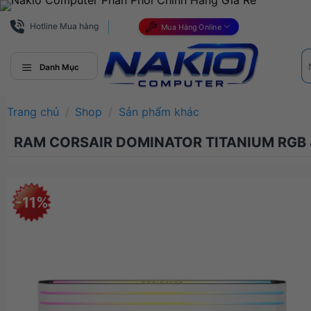
Bỏ
qua
Hotline Mua hàng
Mua Hàng Online
nội
Tì
dung
ki
Danh Mục
Trang chủ
/
Shop
/
Sản phẩm khác
RAM CORSAIR DOMINATOR TITANIUM RG
-11%