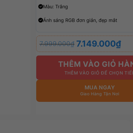
Màu: Trắng
Ánh sáng RGB đơn giản, đẹp mắt
Giá
Giá
7.149.000
₫
7.999.000
₫
gốc
hiện
là:
tại
7.999.000₫.
là:
THÊM VÀO GIỎ HÀ
7.149.000₫.
MUA NGAY