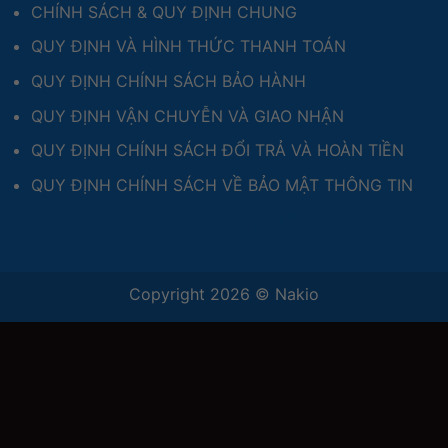
CHÍNH SÁCH & QUY ĐỊNH CHUNG
QUY ĐỊNH VÀ HÌNH THỨC THANH TOÁN
QUY ĐỊNH CHÍNH SÁCH BẢO HÀNH
QUY ĐỊNH VẬN CHUYỄN VÀ GIAO NHẬN
QUY ĐỊNH CHÍNH SÁCH ĐỔI TRẢ VÀ HOÀN TIỀN
QUY ĐỊNH CHÍNH SÁCH VỀ BẢO MẬT THÔNG TIN
Copyright 2026 ©
Nakio
ũng được áp dụng trên phiên
việc
sử dụng phần PCB tùy chỉnh có thể làm mát cả 2 mặt