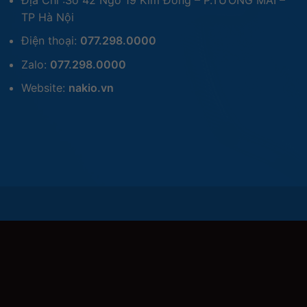
TP Hà Nội
Điện thoại:
077.298.0000
Zalo:
077.298.0000
Website:
nakio.vn
Công nghệ làm mát DHX
đã được cấp bằng sáng chế c
bản
CORSAIR DOMINATOR TITANIUM RGB
này, với 