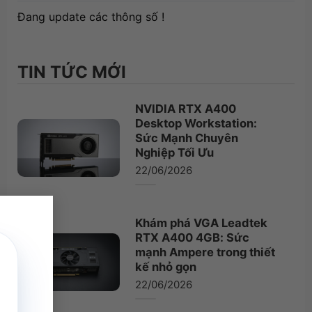
Đang update các thông số !
TIN TỨC MỚI
NVIDIA RTX A400
Desktop Workstation:
Sức Mạnh Chuyên
Nghiệp Tối Ưu
22/06/2026
×
Khám phá VGA Leadtek
RTX A400 4GB: Sức
mạnh Ampere trong thiết
kế nhỏ gọn
22/06/2026