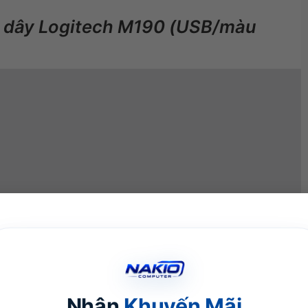
g dây Logitech M190 (USB/màu
Nhận
Khuyến Mãi