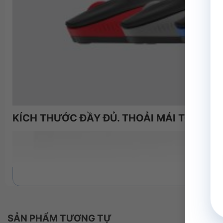
KÍCH THƯỚC ĐẦY ĐỦ. THOẢI MÁI TỐI ĐA.
Xem 
SẢN PHẨM TƯƠNG TỰ