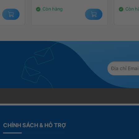
3.650.000₫.
14.000.
Còn hàng
Còn h
CHÍNH SÁCH & HỖ TRỢ