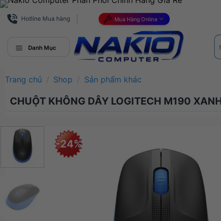
Bỏ
qua
Hotline Mua hàng
Mua Hàng Online
nội
Tì
dung
ki
Danh Mục
Trang chủ
/
Shop
/
Sản phẩm khác
CHUỘT KHÔNG DÂY LOGITECH M190 XANH 
-24%