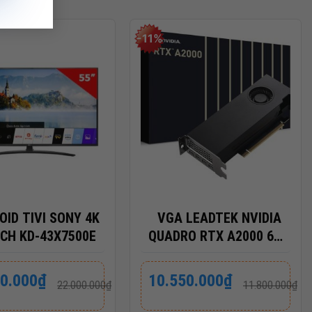
-11%
+
OID TIVI SONY 4K
VGA LEADTEK NVIDIA
NCH KD-43X7500E
QUADRO RTX A2000 6GB
DDR6
Giá
Giá
00.000
₫
10.550.000
₫
22.000.000
₫
11.800.000
₫
gốc
hiện
là:
tại
000₫.
11.800.000₫.
là: