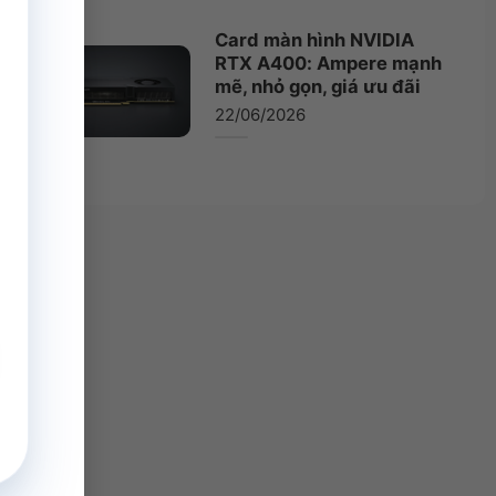
Card màn hình NVIDIA
RTX A400: Ampere mạnh
mẽ, nhỏ gọn, giá ưu đãi
22/06/2026