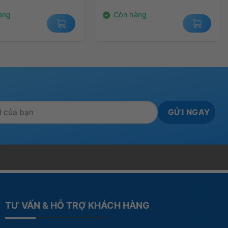
000₫.
10.550.000₫.
àng
Còn hàng
TƯ VẤN & HỖ TRỢ KHÁCH HÀNG