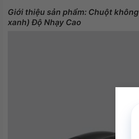
Giới thiệu sản phẩm: Chuột khôn
xanh) Độ Nhạy Cao