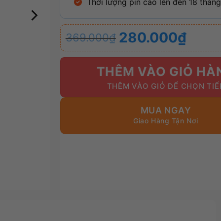
Thời lượng pin cao lên đến 18 tháng
Giá
Giá
280.000
₫
369.000
₫
gốc
hiện
là:
tại
369.000₫.
là:
THÊM VÀO GIỎ HÀ
280.000₫.
MUA NGAY