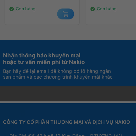
2.450.000₫.
359.000₫.
Còn hàng
Còn hàng
KẾT NỐI TIỆN LỢI
Nhận thông báo khuyến mại
hoặc tư vấn miến phí từ Nakio
Bạn hãy để lại email để không bỏ lỡ hàng ngàn
sản phẩm và các chương trình khuyến mãi khác
CÔNG TY CỔ PHẦN THƯƠNG MẠI VÀ DỊCH VỤ NAKIO
Địa Chỉ :Số 42 Ngõ 19 Kim Đồng – P.TƯƠNG MAI –