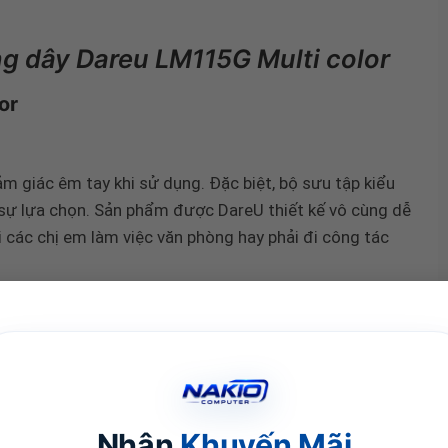
g dây Dareu LM115G Multi color
 giác êm tay khi sử dụng. Đặc biệt, bộ sưu tập kiểu
sự lựa chọn. Sản phẩm được DareU thiết kế vô cùng dễ
 các chị em làm việc văn phòng hay phải đi công tác
ẽ với tần số 2.4GHz cùng khoảng cách kết nối lên đến
ết nối qua cổng USB là đã có thể sử dụng ngay lập tức.
Nhận
Khuyến Mãi