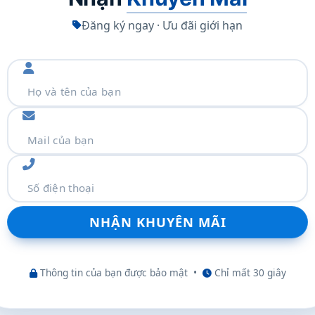
iải 1600dPI có thể điều chỉnh với 3 mức:
Đăng ký ngay · Ưu đãi giới hạn
 được tích hợp cảm biến PAW3512 đảm bảo độ tái tạo
ính xác hơn.
phản hồi ấn tượng 1000Hz, loại bỏ hiện tượng giật lag,
uột trái phải; nút điều chỉnh dPI và bộ nút
m thêm
Thông tin của bạn được bảo mật
•
Chỉ mất 30 giây
cho thao tác cuộn mượt mà, không gây tiếng ồn.