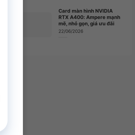
Card màn hình NVIDIA
RTX A400: Ampere mạnh
mẽ, nhỏ gọn, giá ưu đãi
22/06/2026