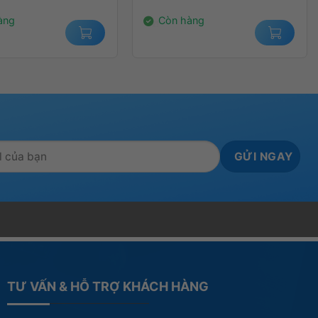
000₫.
3.650.000₫.
àng
Còn hàng
TƯ VẤN & HỖ TRỢ KHÁCH HÀNG