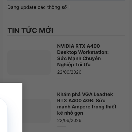
Đang update các thông số !
TIN TỨC MỚI
NVIDIA RTX A400
Desktop Workstation:
Sức Mạnh Chuyên
Nghiệp Tối Ưu
22/06/2026
×
Khám phá VGA Leadtek
RTX A400 4GB: Sức
mạnh Ampere trong thiết
kế nhỏ gọn
22/06/2026