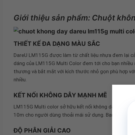
Giới thiệu sản phẩm: Chuột khôn
THIẾT KẾ ĐA DẠNG MÀU SẮC
DareU LM115G được làm từ chất liệu nhựa đem lại cảm
dáng của LM115G Multi Color đem tới cho bạn nhiều 
thương và bắt mắt với kích thước nhỏ gọn phù hợp với
nhiều.
KẾT NỐI KHÔNG DÂY MẠNH MẼ
LM115G Multi color sở hữu kết nối không dây mạnh m
10m cho người dùng thoải mái sử dụng. Bạn chỉ cần k
ĐỘ PHÂN GIẢI CAO