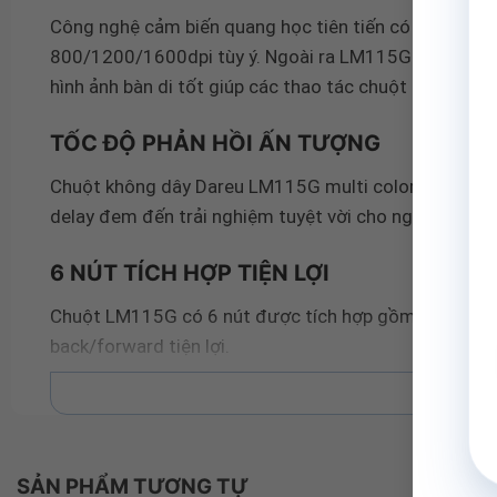
Công nghệ cảm biến quang học tiên tiến có độ phân g
800/1200/1600dpi tùy ý. Ngoài ra LM115G Multi còn
hình ảnh bàn di tốt giúp các thao tác chuột trở nên ch
TỐC ĐỘ PHẢN HỒI ẤN TƯỢNG
Chuột không dây Dareu LM115G multi color có tốc độ 
delay đem đến trải nghiệm tuyệt vời cho người dùng.
6 NÚT TÍCH HỢP TIỆN LỢI
Chuột LM115G có 6 nút được tích hợp gồm: bi lăn; 2 ch
back/forward tiện lợi.
Xe
CON LĂN CHỐNG TRƯỢT
Con lăn chuột LM115G được bọc cao su chống trượt 
SẢN PHẨM TƯƠNG TỰ