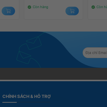
1.100.000₫.
14.000.
Còn hàng
Còn h
CHÍNH SÁCH & HỖ TRỢ