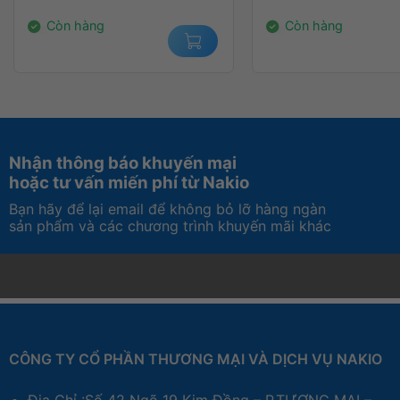
14.000.000₫.
1.350.000₫.
Còn hàng
Còn hàng
Nhận thông báo khuyến mại
hoặc tư vấn miến phí từ Nakio
Bạn hãy để lại email để không bỏ lỡ hàng ngàn
sản phẩm và các chương trình khuyến mãi khác
CÔNG TY CỔ PHẦN THƯƠNG MẠI VÀ DỊCH VỤ NAKIO
Địa Chỉ :Số 42 Ngõ 19 Kim Đồng – P.TƯƠNG MAI –