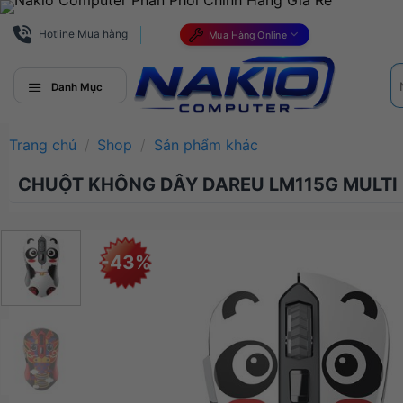
Bỏ
qua
Hotline Mua hàng
Mua Hàng Online
nội
Tì
dung
ki
Danh Mục
Trang chủ
/
Shop
/
Sản phẩm khác
CHUỘT KHÔNG DÂY DAREU LM115G MULTI
-43%