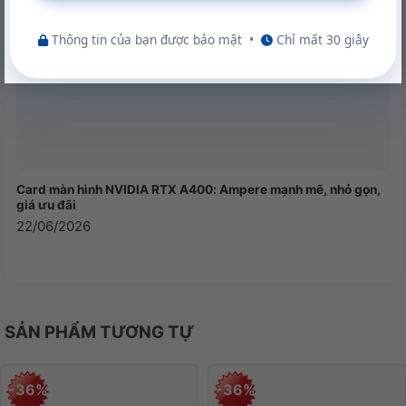
Thông tin của bạn được bảo mật
•
Chỉ mất 30 giây
Card màn hình NVIDIA RTX A400: Ampere mạnh mẽ, nhỏ gọn,
giá ưu đãi
22/06/2026
SẢN PHẨM TƯƠNG TỰ
-36%
-36%