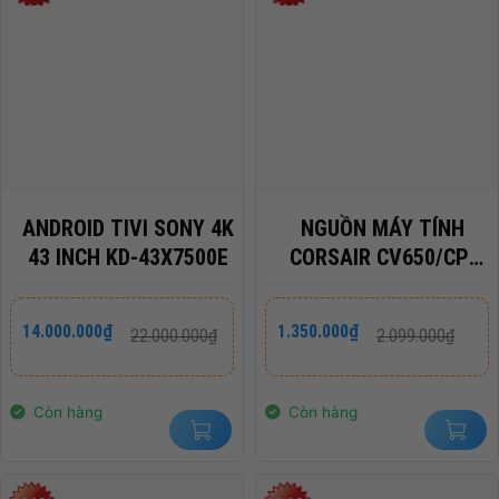
ANDROID TIVI SONY 4K
NGUỒN MÁY TÍNH
43 INCH KD-43X7500E
CORSAIR CV650/CP-
9020236-NA
Giá
Giá
Giá
Giá
14.000.000
₫
1.350.000
₫
22.000.000
₫
2.099.000
₫
gốc
hiện
gốc
hiện
là:
tại
là:
tại
22.000.000₫.
là:
2.099.000₫.
là:
14.000.000₫.
1.350.000₫.
Còn hàng
Còn hàng