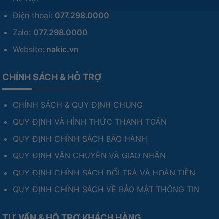
Điện thoại:
077.298.0000
Zalo:
077.298.0000
Website:
nakio.vn
CHÍNH SÁCH & HỖ TRỢ
CHÍNH SÁCH & QUY ĐỊNH CHUNG
QUY ĐỊNH VÀ HÌNH THỨC THANH TOÁN
QUY ĐỊNH CHÍNH SÁCH BẢO HÀNH
QUY ĐỊNH VẬN CHUYỄN VÀ GIAO NHẬN
QUY ĐỊNH CHÍNH SÁCH ĐỔI TRẢ VÀ HOÀN TIỀN
QUY ĐỊNH CHÍNH SÁCH VỀ BẢO MẬT THÔNG TIN
TƯ VẤN & HỖ TRỢ KHÁCH HÀNG