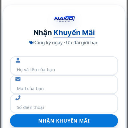
Nghiệp Tối Ưu
22/06/2026
Nhận
Khuyến Mãi
Đăng ký ngay · Ưu đãi giới hạn
Khám phá VGA Leadtek RTX A400 4GB: Sức mạnh Ampere
trong thiết kế nhỏ gọn
22/06/2026