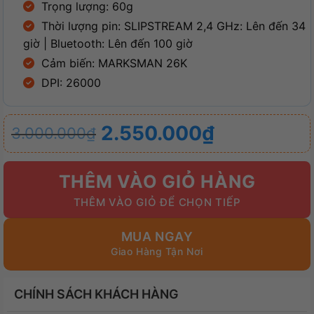
Trọng lượng: 60g
Thời lượng pin: SLIPSTREAM 2,4 GHz: Lên đến 34
giờ | Bluetooth: Lên đến 100 giờ
Cảm biến: MARKSMAN 26K
DPI: 26000
Giá
Giá
2.550.000
₫
3.000.000
₫
gốc
hiện
là:
tại
THÊM VÀO GIỎ HÀNG
3.000.000₫.
là:
2.550.000₫.
MUA NGAY
CHÍNH SÁCH KHÁCH HÀNG