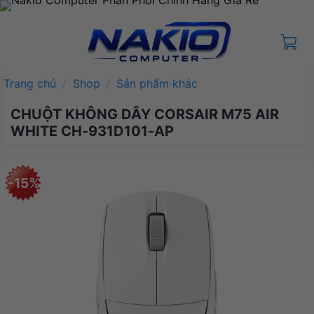
Bỏ
qua
nội
dung
Trang chủ
/
Shop
/
Sản phẩm khác
CHUỘT KHÔNG DÂY CORSAIR M75 AIR
WHITE CH-931D101-AP
-15%