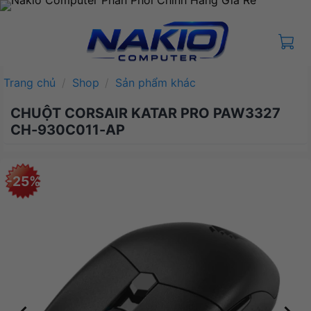
Bỏ
qua
nội
dung
Trang chủ
/
Shop
/
Sản phẩm khác
CHUỘT CORSAIR KATAR PRO PAW3327
CH-930C011-AP
-25%