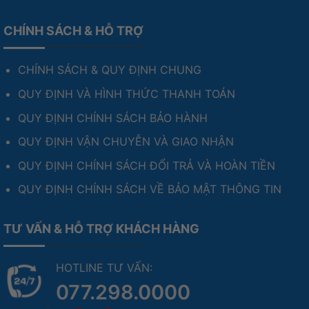
CHÍNH SÁCH & HỖ TRỢ
CHÍNH SÁCH & QUY ĐỊNH CHUNG
QUY ĐỊNH VÀ HÌNH THỨC THANH TOÁN
QUY ĐỊNH CHÍNH SÁCH BẢO HÀNH
QUY ĐỊNH VẬN CHUYỄN VÀ GIAO NHẬN
QUY ĐỊNH CHÍNH SÁCH ĐỔI TRẢ VÀ HOÀN TIỀN
QUY ĐỊNH CHÍNH SÁCH VỀ BẢO MẬT THÔNG TIN
TƯ VẤN & HỖ TRỢ KHÁCH HÀNG
HOTLINE TƯ VẤN:
077.298.0000