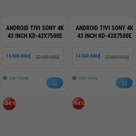
ANDROID TIVI SONY 4K
ANDROID TIVI SONY 4K
43 INCH KD-43X7500E
43 INCH KD-43X7500E
Giá
Giá
Giá
Giá
14.000.000
₫
14.000.000
₫
22.000.000
₫
22.000.000
₫
gốc
hiện
gốc
hiện
là:
tại
là:
tại
22.000.000₫.
là:
22.000.000₫.
là:
14.000.000₫.
14.000.000₫.
Còn hàng
Còn hàng
-36%
-14%