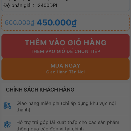
Độ phân giải : 12400DPI
Giá
Giá
450.000
₫
600.000
₫
gốc
hiện
là:
tại
THÊM VÀO GIỎ HÀNG
600.000₫.
là:
450.000₫.
MUA NGAY
CHÍNH SÁCH KHÁCH HÀNG
Giao hàng miễn phí (chỉ áp dụng khu vực nội
thành)
Hỗ trợ trả góp lãi xuất thấp cho các sản phẩm
thông qua các đơn vị tài chính