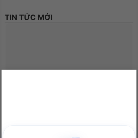
ổn định kết nối giữa chuột và máy tính, tránh tình
trạng mất kết nối đáng chán giữa trận đấu.
TIN TỨC MỚI
Chíp cảm biến PAW3327 trong chuột Corsair Katar
PRO cung cấp hiệu suất cao và chính xác trong
việc theo dõi chuyển động của chuột. Với cảm biến
này, bạn có thể tự tin thực hiện những pha di
chuyển nhanh và chính xác trong các trò chơi.
×
NVIDIA RTX A400 Desktop Workstation: Sức Mạnh Chuyên
Nghiệp Tối Ưu
22/06/2026