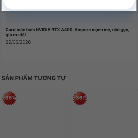
Card màn hình NVIDIA RTX A400: Ampere mạnh mẽ, nhỏ gọn,
giá ưu đãi
22/06/2026
SẢN PHẨM TƯƠNG TỰ
-36%
-36%