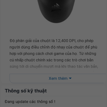
Độ phân giải của chuột là 12,400 DPI, cho phép
người dùng điều chỉnh độ nhạy của chuột để phù
hợp với phong cách chơi game của họ. Từ những
cú nhấp chuột chính xác trong các trò chơi bắn
súng tới di chuyển mượt mà khi thao tác văn bản,
chuột Corsair Katar PRO sẽ đáp ứng mọi nhu cầu
Xem thêm
của bạn.
Thông số kỹ thuật
Chiều dài dây của chuột là 1.8m, giúp bạn thoải
mái sử dụng từ xa và không bị hạn chế trong việc
Đang update các thông số !
di chuyển chuột. Với dây cáp chất lượng, nó sẽ giữ