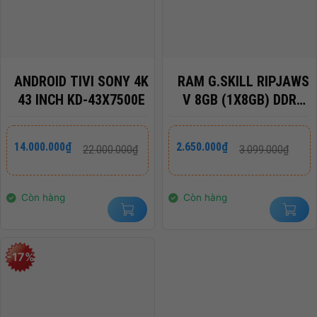
ANDROID TIVI SONY 4K
RAM G.SKILL RIPJAWS
43 INCH KD-43X7500E
V 8GB (1X8GB) DDR4
3200MHZ – F4-
3200C16S-8GVKB
Giá
Giá
Giá
Giá
14.000.000
₫
2.650.000
₫
22.000.000
₫
3.099.000
₫
gốc
hiện
gốc
hiện
là:
tại
là:
tại
22.000.000₫.
là:
3.099.000₫.
là:
14.000.000₫.
2.650.000₫.
Còn hàng
Còn hàng
-17%