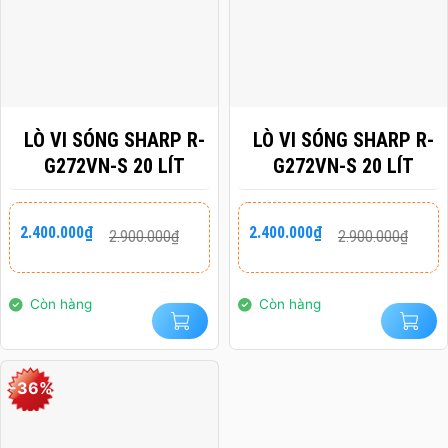
LÒ VI SÓNG SHARP R-
LÒ VI SÓNG SHARP R-
G272VN-S 20 LÍT
G272VN-S 20 LÍT
Giá
Giá
Giá
Giá
2.400.000
₫
2.400.000
₫
2.900.000
₫
2.900.000
₫
gốc
hiện
gốc
hiện
là:
tại
là:
tại
2.900.000₫.
là:
2.900.000₫.
là:
2.400.000₫.
2.400.000₫.
Còn hàng
Còn hàng
-36%