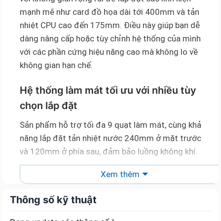
mạnh mẽ như card đồ họa dài tới 400mm và tản
nhiệt CPU cao đến 175mm. Điều này giúp bạn dễ
dàng nâng cấp hoặc tùy chỉnh hệ thống của mình
với các phần cứng hiệu năng cao mà không lo về
không gian hạn chế.
Hệ thống làm mát tối ưu với nhiều tùy
chọn lắp đặt
Sản phẩm hỗ trợ tối đa 9 quạt làm mát, cùng khả
năng lắp đặt tản nhiệt nước 240mm ở mặt trước
và 120mm ở phía sau, đảm bảo luồng không khí
luôn được duy trì ở mức tối ưu. Với thiết kế thông
Xem thêm
minh này, XIGMATEK ALPHA META EN45004 giúp
bảo vệ các linh kiện khỏi nguy cơ quá nhiệt, duy trì
Thông số kỹ thuật
hiệu năng ổn định trong suốt quá trình sử dụng.