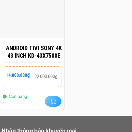
ANDROID TIVI SONY 4K
43 INCH KD-43X7500E
Giá
Giá
14.000.000
₫
22.000.000
₫
gốc
hiện
là:
tại
22.000.000₫.
là:
14.000.000₫.
Còn hàng
Nhận thông báo khuyến mại