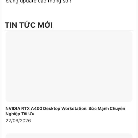
Đang update các thông số !
Tính năng tương thích cao và hỗ trợ kết
nối hiện đại
TIN TỨC MỚI
Case máy tính XIGMATEK ALPHA META EN45004
hỗ trợ nhiều loại cổng kết nối hiện đại như USB 3.0,
USB 2.0, jack âm thanh HD Audio. Những tính năng
này giúp người dùng kết nối nhanh chóng và tiện lợi
với các thiết bị ngoại vi, đáp ứng đầy đủ nhu cầu
làm việc và giải trí.
NVIDIA RTX A400 Desktop Workstation: Sức Mạnh Chuyên
Nghiệp Tối Ưu
22/06/2026