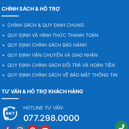
CHÍNH SÁCH & HỖ TRỢ
CHÍNH SÁCH & QUY ĐỊNH CHUNG
QUY ĐỊNH VÀ HÌNH THỨC THANH TOÁN
QUY ĐỊNH CHÍNH SÁCH BẢO HÀNH
QUY ĐỊNH VẬN CHUYỄN VÀ GIAO NHẬN
QUY ĐỊNH CHÍNH SÁCH ĐỔI TRẢ VÀ HOÀN TIỀN
QUY ĐỊNH CHÍNH SÁCH VỀ BẢO MẬT THÔNG TIN
TƯ VẤN & HỖ TRỢ KHÁCH HÀNG
HOTLINE TƯ VẤN:
077.298.0000