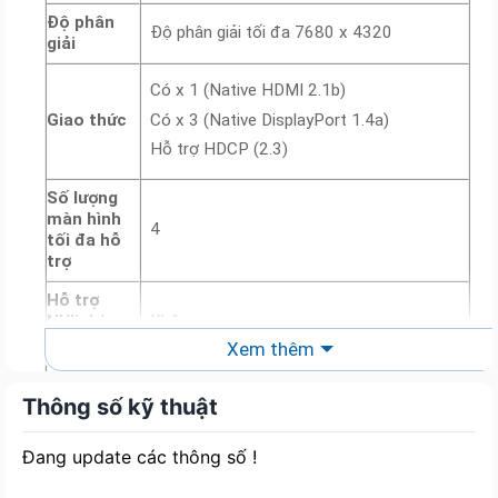
Độ phân
Độ phân giải tối đa 7680 x 4320
giải
Có x 1 (Native HDMI 2.1b)
Giao thức
Có x 3 (Native DisplayPort 1.4a)
Hỗ trợ HDCP (2.3)
Số lượng
màn hình
4
tối đa hỗ
trợ
Hỗ trợ
NVlink/
Không
Crossfire
Xem thêm
1 x Hướng dẫn nhanh
1 x Móc dán và vòng Velcro ASUS
Thông số kỹ thuật
Phụ kiện
1 x Thẻ cảm ơn
1 x Cáp chuyển đổi (1 đến 3)​
Đang update các thông số !
ASUS GPU Tweak III & GeForce Game