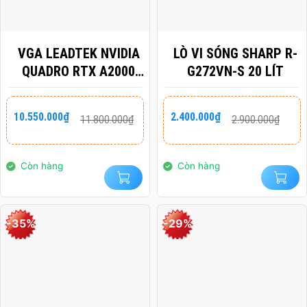
VGA LEADTEK NVIDIA
LÒ VI SÓNG SHARP R-
QUADRO RTX A2000
G272VN-S 20 LÍT
6GB DDR6
Giá
Giá
Giá
Giá
10.550.000
₫
2.400.000
₫
11.800.000
₫
2.900.000
₫
gốc
hiện
gốc
hiện
là:
tại
là:
tại
11.800.000₫.
là:
2.900.000₫.
là:
10.550.000₫.
2.400.000₫.
Còn hàng
Còn hàng
-35%
-29%