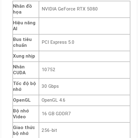
Nhân đồ
NVIDIA GeForce RTX 5080
họa
Hiệu năng
AI
Bus tiêu
PCI Express 5.0
chuẩn
Xung nhịp
Nhân
10752
CUDA
Tốc độ bộ
30 Gbps
nhớ
OpenGL
OpenGL 4.6
Bộ nhớ
16 GB GDDR7
Video
Giao thức
256-bit
bộ nhớ