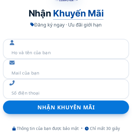
Nhận
Khuyến Mãi
Đăng ký ngay · Ưu đãi giới hạn
 của DDR5 đảm bảo CPU cao cấp của bạn lấy dữ liệu
 game, tạo nội dung, mở 100 tab hay thực hiện đa tác
 hơn bao giờ hết.
Thông tin của bạn được bảo mật
•
Chỉ mất 30 giây