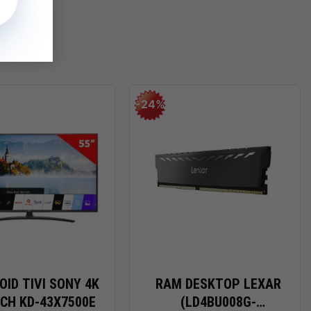
-24%
+
OID TIVI SONY 4K
RAM DESKTOP LEXAR
NCH KD-43X7500E
(LD4BU008G-