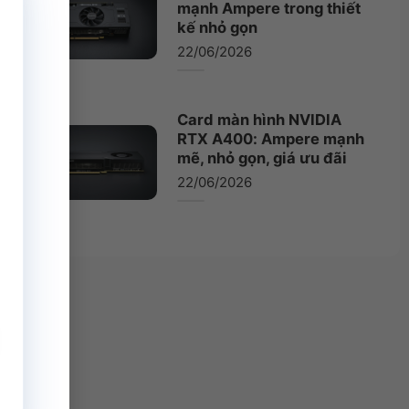
mạnh Ampere trong thiết
kế nhỏ gọn
22/06/2026
Card màn hình NVIDIA
RTX A400: Ampere mạnh
mẽ, nhỏ gọn, giá ưu đãi
22/06/2026