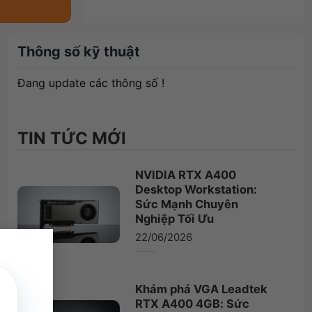
Thông số kỹ thuật
Đang update các thông số !
TIN TỨC MỚI
NVIDIA RTX A400
Desktop Workstation:
Sức Mạnh Chuyên
Nghiệp Tối Ưu
×
22/06/2026
Khám phá VGA Leadtek
RTX A400 4GB: Sức