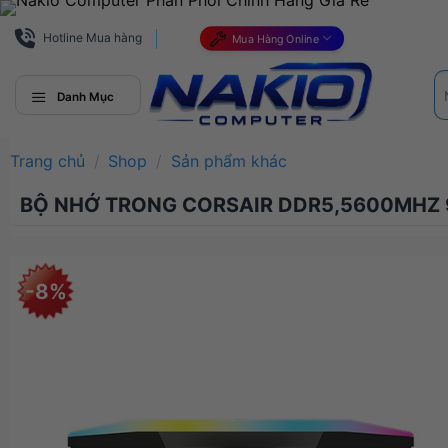
Bỏ
qua
Hotline Mua hàng
Mua Hàng Online
nội
Tì
dung
ki
Danh Mục
Trang chủ
/
Shop
/
Sản phẩm khác
BỘ NHỚ TRONG CORSAIR DDR5,5600MHZ 
-8%