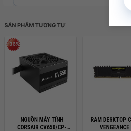
Xe
SẢN PHẨM TƯƠNG TỰ
-36%
+
+
NGUỒN MÁY TÍNH
RAM DESKTOP C
CORSAIR CV650/CP-
VENGEANCE 
Chiếu sáng hệ thống của bạn bằng mười đèn LED RGB s