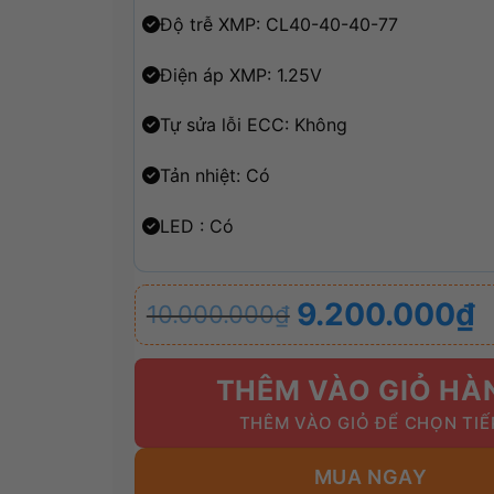
Độ trễ XMP: CL40-40-40-77
Điện áp XMP: 1.25V
Tự sửa lỗi ECC: Không
Tản nhiệt: Có
LED : Có
Giá
Giá
9.200.000
₫
10.000.000
₫
gốc
hiện
là:
tại
10.000.000₫.
là:
THÊM VÀO GIỎ HÀ
9.200.000₫.
MUA NGAY