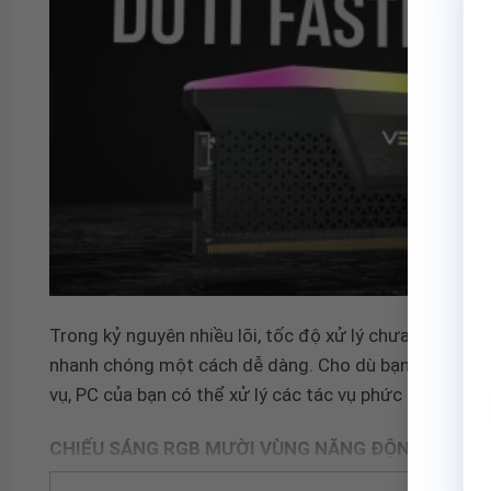
Trong kỷ nguyên nhiều lõi, tốc độ xử lý chưa từng có
nhanh chóng một cách dễ dàng. Cho dù bạn đang chơi
vụ, PC của bạn có thể xử lý các tác vụ phức tạp nhanh
CHIẾU SÁNG RGB MƯỜI VÙNG NĂNG ĐỘNG