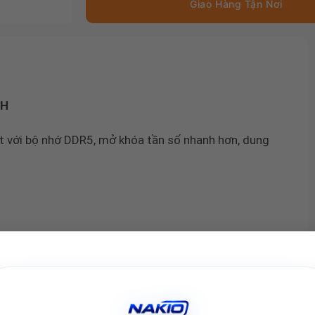
NH
ết với bộ nhớ DDR5, mở khóa tần số nhanh hơn, dung