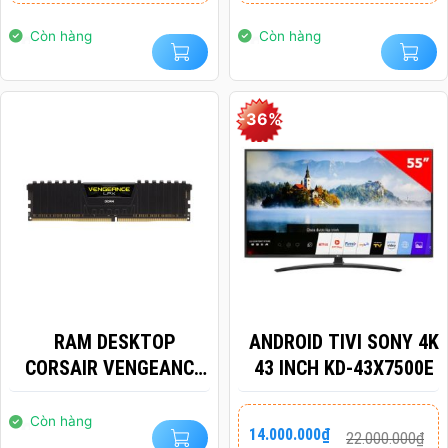
2.900.000₫.
là:
2.900.000₫.
là:
2.400.000₫.
2.400.000₫.
Còn hàng
Còn hàng
-36%
RAM DESKTOP
ANDROID TIVI SONY 4K
CORSAIR VENGEANCE
43 INCH KD-43X7500E
LPX
(CMK8GX4M1E3200C16
Giá
Giá
Còn hàng
14.000.000
₫
22.000.000
₫
gốc
hiện
) 8GB (1X8GB) DDR4