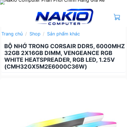
Bỏ
qua
nội
dung
Trang chủ
/
Shop
/
Sản phẩm khác
BỘ NHỚ TRONG CORSAIR DDR5, 6000MHZ
32GB 2X16GB DIMM, VENGEANCE RGB
WHITE HEATSPREADER, RGB LED, 1.25V
(CMH32GX5M2E6000C36W)