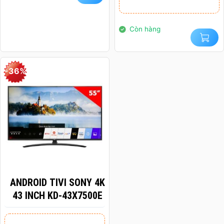
là:
tại
3200MHZ
22.000.000₫.
là:
14.000.000₫.
Còn hàng
-36%
ANDROID TIVI SONY 4K
43 INCH KD-43X7500E
Giá
Giá