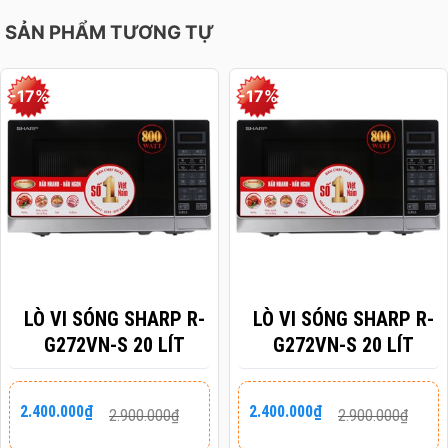
SẢN PHẨM TƯƠNG TỰ
-17%
-17%
LÒ VI SÓNG SHARP R-
LÒ VI SÓNG SHARP R-
G272VN-S 20 LÍT
G272VN-S 20 LÍT
Giá
Giá
Giá
Giá
2.400.000
₫
2.400.000
₫
2.900.000
₫
2.900.000
₫
gốc
hiện
gốc
hiện
là:
tại
là:
tại