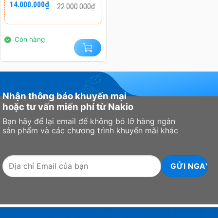
14.000.000
₫
22.000.000
₫
gốc
hiện
là:
tại
22.000.000₫.
là:
14.000.000₫.
Còn hàng
Nhận thông báo khuyến mại
hoặc tư vấn miến phí từ Nakio
Bạn hãy để lại email để không bỏ lỡ hàng ngàn
sản phẩm và các chương trình khuyến mãi khác