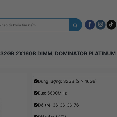
m
ếm:
32GB 2X16GB DIMM, DOMINATOR PLATINUM R
Dung lượng: 32GB (2 x 16GB)
Bus: 5600MHz
Độ trễ: 36-36-36-76
Điện áp: 1.25V