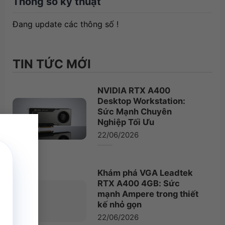
Thông số kỹ thuật
Đang update các thông số !
TIN TỨC MỚI
NVIDIA RTX A400
Desktop Workstation:
Sức Mạnh Chuyên
×
Nghiệp Tối Ưu
22/06/2026
Khám phá VGA Leadtek
RTX A400 4GB: Sức
mạnh Ampere trong thiết
kế nhỏ gọn
22/06/2026