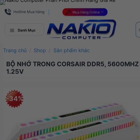
Bỏ
qua
Hotline Mua hàng
Mua Hàng Online
nội
Tì
dung
ki
Danh Mục
Trang chủ
/
Shop
/
Sản phẩm khác
BỘ NHỚ TRONG CORSAIR DDR5, 5600MHZ 
1.25V
-34%