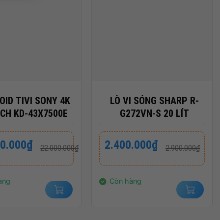
+
OID TIVI SONY 4K
LÒ VI SÓNG SHARP R-
NCH KD-43X7500E
G272VN-S 20 LÍT
Giá
Giá
00.000
₫
2.400.000
₫
22.000.000
₫
2.900.000
₫
gốc
hiện
là:
tại
000₫.
2.900.000₫.
là:
000₫.
2.400.000₫.
àng
Còn hàng