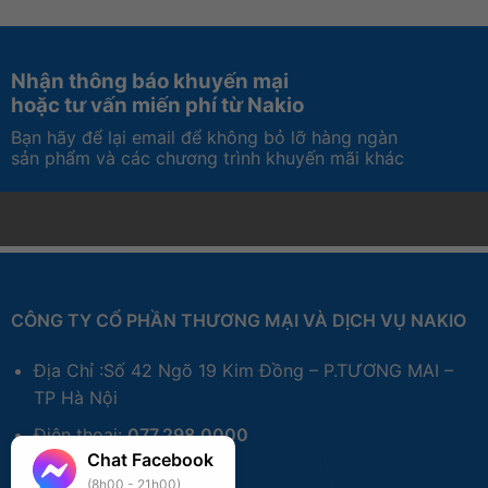
Nhận thông báo khuyến mại
hoặc tư vấn miến phí từ Nakio
Bạn hãy để lại email để không bỏ lỡ hàng ngàn
sản phẩm và các chương trình khuyến mãi khác
CÔNG TY CỔ PHẦN THƯƠNG MẠI VÀ DỊCH VỤ NAKIO
Địa Chỉ :Số 42 Ngõ 19 Kim Đồng – P.TƯƠNG MAI –
TP Hà Nội
Điện thoại:
077.298.0000
Chat Facebook
Zalo:
077.298.0000
(8h00 - 21h00)