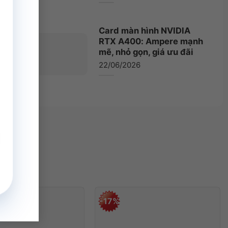
Card màn hình NVIDIA
RTX A400: Ampere mạnh
mẽ, nhỏ gọn, giá ưu đãi
22/06/2026
-17%