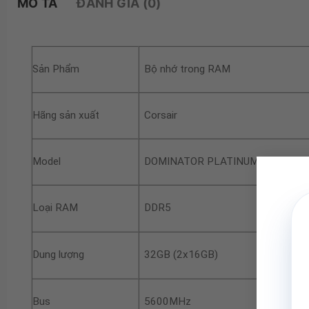
MÔ TẢ
ĐÁNH GIÁ (0)
Sản Phẩm
Bộ nhớ trong RAM
Hãng sản xuất
Corsair
Model
DOMINATOR PLATINUM RGB Whi
Loại RAM
DDR5
Dung lượng
32GB (2x16GB)
Bus
5600MHz