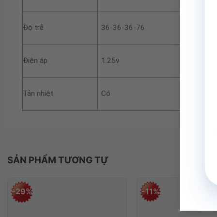
Độ trễ
36-36-36-76
Điện áp
1.25v
Tản nhiệt
Có
SẢN PHẨM TƯƠNG TỰ
-29%
-11%