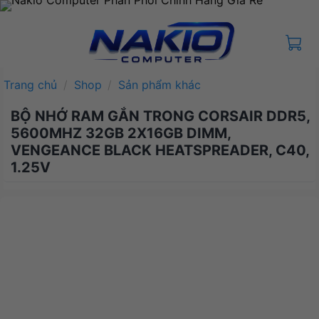
Bỏ
qua
nội
dung
Trang chủ
/
Shop
/
Sản phẩm khác
BỘ NHỚ RAM GẮN TRONG CORSAIR DDR5,
5600MHZ 32GB 2X16GB DIMM,
VENGEANCE BLACK HEATSPREADER, C40,
1.25V