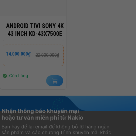
ANDROID TIVI SONY 4K
43 INCH KD-43X7500E
Giá
Giá
14.000.000
₫
22.000.000
₫
gốc
hiện
là:
tại
22.000.000₫.
là:
14.000.000₫.
Còn hàng
Nhận thông báo khuyến mại
hoặc tư vấn miến phí từ Nakio
Bạn hãy để lại email để không bỏ lỡ hàng ngàn
sản phẩm và các chương trình khuyến mãi khác