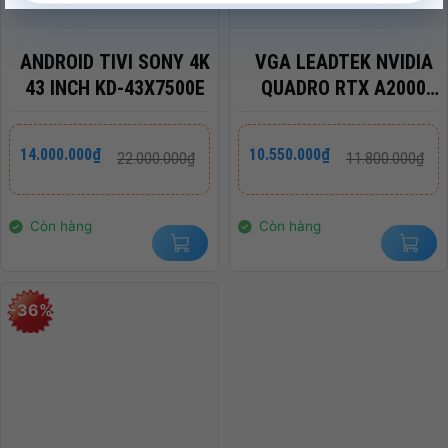
ANDROID TIVI SONY 4K
VGA LEADTEK NVIDIA
43 INCH KD-43X7500E
QUADRO RTX A2000
6GB DDR6
Giá
Giá
Giá
Giá
14.000.000
₫
10.550.000
₫
22.000.000
₫
11.800.000
₫
gốc
hiện
gốc
hiện
là:
tại
là:
tại
22.000.000₫.
là:
11.800.000₫.
là:
14.000.000₫.
10.550.000₫.
Còn hàng
Còn hàng
-36%