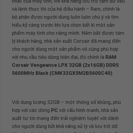
nhất của máy tính, với khả năng lưu trữ tạm dữ liệu
và lệnh thực thi của hệ điều hành – Ram, chính là
bộ phận được người dùng luôn luôn chú ý và tìm
hiểu kỹ càng trước khi lựa chọn bất kì một sản
phẩm máy tính cho riêng mình. Nắm bắt được tâm
lý khách hàng, nhà sản xuất Corsair đã mang đến
cho người dùng một sản phẩm vô cùng phù hợp
với nhu cầu tiêu dùng hiện đại, đó chính là
RAM
Corsair Vengeance LPX 32GB (2x16GB) DDR5
5600MHz Black (CMK32GX5M2B5600C40)
.
Với dung lượng 32GB – một thông số khủng, phù
hợp với các dòng
PC
với cấu hình mạnh, nhà sản
xuất tự tin mang đến trải nghiệm tuyệt vời dành
cho người dùng bởi khả năng xử lý và lưu trữ dữ