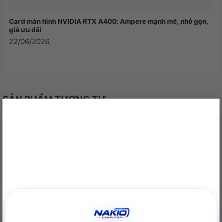
cấp cho người dùng khả năng tùy biến thoải mái
với từng cài đặt cho từng profile theo yêu cầu tác
Card màn hình NVIDIA RTX A400: Ampere mạnh mẽ, nhỏ gọn,
vụ. Từ đó giúp cho quá trình sử dụng Corsair
giá ưu đãi
Vengeance RGB trở nên dễ dàng và tối ưu nhất.
22/06/2026
SẢN PHẨM TƯƠNG TỰ
×
-36%
-36%
Version 1.0.0