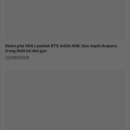
Khám phá VGA Leadtek RTX A400 4GB: Sức mạnh Ampere
trong thiết kế nhỏ gọn
22/06/2026
Công nghệ đến từ một trong những “ông hoàng”
trong ngành CPU – Intel, đó là INTEL XMP 3.0
PROFILES. Được áp dụng trên nhiều kit RAM cao
cấp nhất hiện nay, INTEL XMP 3.0 PROFILES cung