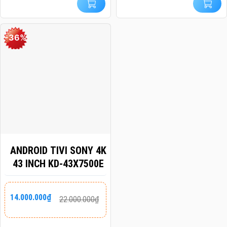
-36%
ANDROID TIVI SONY 4K
43 INCH KD-43X7500E
Giá
Giá
14.000.000
₫
22.000.000
₫
gốc
hiện
là:
tại
22.000.000₫.
là: