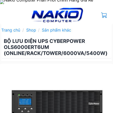
Bỏ
qua
nội
dung
Trang chủ
/
Shop
/
Sản phẩm khác
BỘ LƯU ĐIỆN UPS CYBERPOWER
OLS6000ERT6UM
(ONLINE/RACK/TOWER/6000VA/5400W)