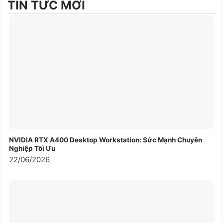
TIN TỨC MỚI
Thông số sản phẩm
Nhà sản xuất
Logitech
Model
920-008696
Loại kết nối
USB Unifying
Phạm vi hoạt
10m
động
Cảm biến chuột
Quang học
Số nút chuột
7
NVIDIA RTX A400 Desktop Workstation: Sức Mạnh Chuyên
Nghiệp Tối Ưu
Số nút Bàn phím
107
22/06/2026
Đệm kê tay
Có
Chất liệu
Nhựa
1 AA với chuột
Pin
2 AA với bàn phím