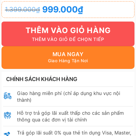
Giá
Giá
999.000
₫
1.399.000
₫
gốc
hiện
là:
tại
THÊM VÀO GIỎ HÀNG
1.399.000₫.
là:
999.000₫.
MUA NGAY
CHÍNH SÁCH KHÁCH HÀNG
Giao hàng miễn phí (chỉ áp dụng khu vực nội
thành)
Hỗ trợ trả góp lãi xuất thấp cho các sản phẩm
thông qua các đơn vị tài chính
Trả góp lãi suất 0% qua thẻ tín dụng Visa, Master,