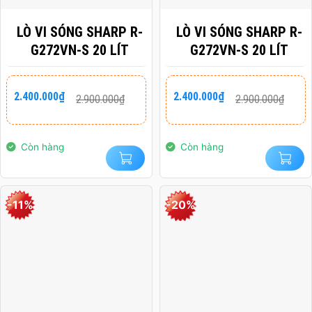
LÒ VI SÓNG SHARP R-
LÒ VI SÓNG SHARP R-
G272VN-S 20 LÍT
G272VN-S 20 LÍT
Giá
Giá
Giá
Giá
2.400.000
₫
2.400.000
₫
2.900.000
₫
2.900.000
₫
gốc
hiện
gốc
hiện
là:
tại
là:
tại
2.900.000₫.
là:
2.900.000₫.
là:
2.400.000₫.
2.400.000₫.
Còn hàng
Còn hàng
-11%
-20%