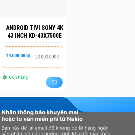
ANDROID TIVI SONY 4K
43 INCH KD-43X7500E
Giá
Giá
14.000.000
₫
22.000.000
₫
gốc
hiện
là:
tại
22.000.000₫.
là:
14.000.000₫.
Còn hàng
Nhận thông báo khuyến mại
hoặc tư vấn miến phí từ Nakio
Bạn hãy để lại email để không bỏ lỡ hàng ngàn
sản phẩm và các chương trình khuyến mãi khác