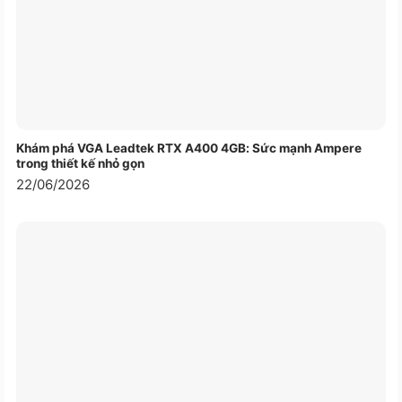
Windows 7/ 8/ 10 trở lên, Chrome
Hỗ trợ hệ thống
Os
Bảo hành
12 tháng
Khám phá VGA Leadtek RTX A400 4GB: Sức mạnh Ampere
trong thiết kế nhỏ gọn
22/06/2026