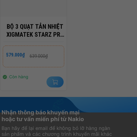
BỘ 3 QUẠT TẢN NHIỆT
XIGMATEK STARZ PRO
ARCTIC ARGB
(EN41815)
Giá
Giá
579.000
₫
639.000
₫
gốc
hiện
là:
tại
639.000₫.
là:
579.000₫.
Còn hàng
Nhận thông báo khuyến mại
hoặc tư vấn miến phí từ Nakio
Bạn hãy để lại email để không bỏ lỡ hàng ngàn
sản phẩm và các chương trình khuyến mãi khác