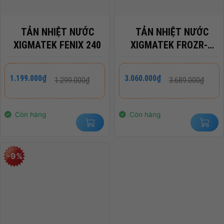
TẢN NHIỆT NƯỚC
TẢN NHIỆT NƯỚC
XIGMATEK FENIX 240
XIGMATEK FROZR-O
240 – EN46560 (OLED
PUMP)
Giá
Giá
Giá
Giá
1.199.000
₫
3.060.000
₫
1.299.000
₫
3.689.000
₫
gốc
hiện
gốc
hiện
là:
tại
là:
tại
1.299.000₫.
là:
3.689.000₫.
là:
1.199.000₫.
3.060.000₫.
Còn hàng
Còn hàng
-9%