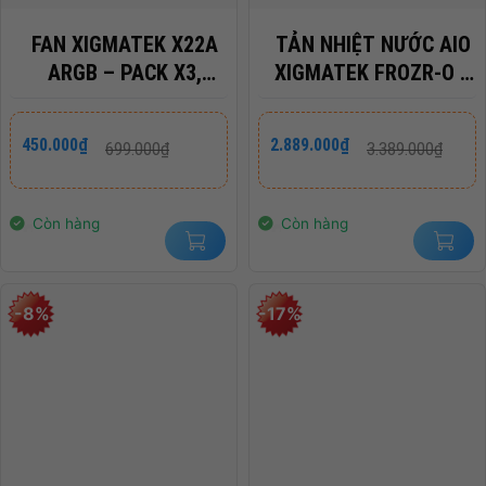
FAN XIGMATEK X22A
TẢN NHIỆT NƯỚC AIO
ARGB – PACK X3,
XIGMATEK FROZR-O II
CONTROLLER
240 ARTIC
Giá
Giá
Giá
Giá
450.000
₫
2.889.000
₫
699.000
₫
3.389.000
₫
gốc
hiện
gốc
hiện
là:
tại
là:
tại
699.000₫.
là:
3.389.000₫.
là:
450.000₫.
2.889.000₫.
Còn hàng
Còn hàng
-8%
-17%