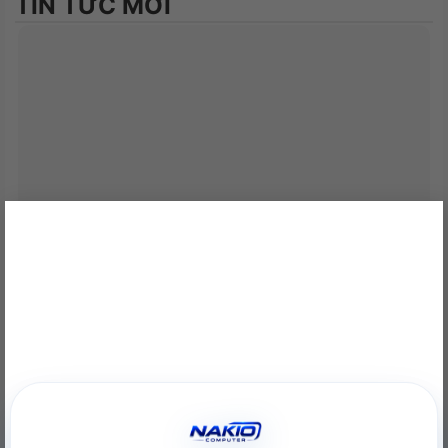
TIN TỨC MỚI
×
NVIDIA RTX A400 Desktop Workstation: Sức Mạnh Chuyên
Nghiệp Tối Ưu
22/06/2026