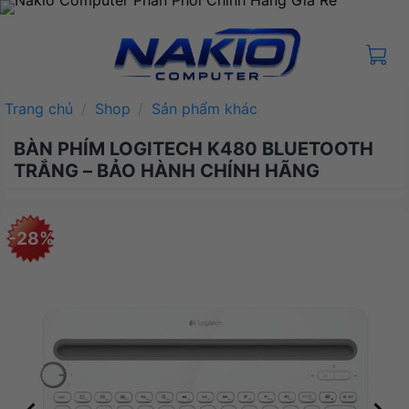
Bỏ
qua
nội
dung
Trang chủ
/
Shop
/
Sản phẩm khác
BÀN PHÍM LOGITECH K480 BLUETOOTH
TRẮNG – BẢO HÀNH CHÍNH HÃNG
-28%