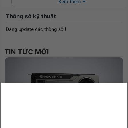
Xem thêm
Thông số kỹ thuật
Đang update các thông số !
Tương thích nhiều nền tảng
TIN TỨC MỚI
×
Nút xoay chuyển thiết bị