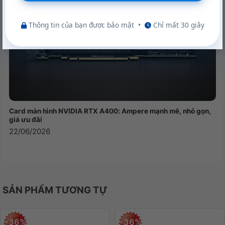
Thông tin của bạn được bảo mật
•
Chỉ mất 30 giây
Thông số sản phẩm
Card màn hình NVIDIA RTX A400: Ampere mạnh mẽ, nhỏ gọn,
giá ưu đãi
Thương hiệu
Logitech
22/06/2026
Dòng sản phẩm
K480
Cao x rộng x dày: 195
Kích thước
mm x 299 mm x 20 mm
Trọng lượng: 820 g
SẢN PHẨM TƯƠNG TỰ
– Máy tính có Bluetooth
không dây hoặc các thiết
bị di động khác hỗ trợ
-36%
-36%