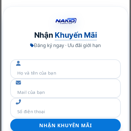
NVIDIA RTX A400 Desktop Workstation: Sức Mạnh Chuyên
Nghiệp Tối Ưu
22/06/2026
Giá đỡ điện thoại tiện lợi
Nhận
Khuyến Mãi
Đăng ký ngay · Ưu đãi giới hạn
Tuổi thọ pin cao
Khám phá VGA Leadtek RTX A400 4GB: Sức mạnh Ampere
trong thiết kế nhỏ gọn
22/06/2026