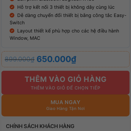
Hỗ trợ kết nối 3 thiết bị không dây cùng lúc
Dễ dàng chuyển đổi thiết bị bằng công tắc Easy-
Switch
Layout thiết kế phù hợp cho các hệ điều hành
Window, MAC
Giá
Giá
650.000
₫
899.000
₫
gốc
hiện
là:
tại
THÊM VÀO GIỎ HÀNG
899.000₫.
là:
650.000₫.
MUA NGAY
CHÍNH SÁCH KHÁCH HÀNG