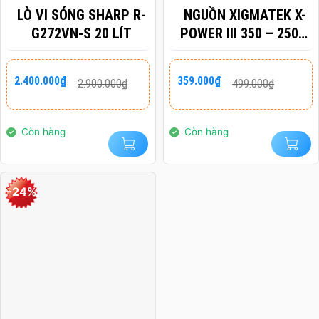
LÒ VI SÓNG SHARP R-
NGUỒN XIGMATEK X-
G272VN-S 20 LÍT
POWER III 350 – 250W
EN49608 (MÀU ĐEN)
Giá
Giá
Giá
Giá
2.400.000
₫
359.000
₫
2.900.000
₫
499.000
₫
gốc
hiện
gốc
hiện
là:
tại
là:
tại
2.900.000₫.
là:
499.000₫.
là:
2.400.000₫.
359.000₫.
Còn hàng
Còn hàng
-24%