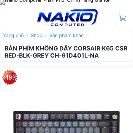
Bỏ
qua
nội
dung
Trang chủ
/
Shop
/
Sản phẩm khác
BÀN PHÍM KHÔNG DÂY CORSAIR K65 CSR
RED-BLK-GREY CH-91D401L-NA
-19%