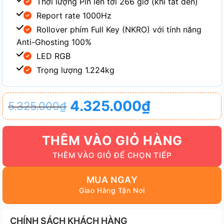
Thời lượng Pin lên tới 266 giờ (khi tắt đèn)
Report rate 1000Hz
Rollover phím Full Key (NKRO) với tính năng
Anti-Ghosting 100%
LED RGB
Trọng lượng 1.224kg
Giá
Giá
4.325.000
₫
5.325.000
₫
gốc
hiện
là:
tại
THÊM VÀO GIỎ HÀNG
5.325.000₫.
là:
4.325.000₫.
MUA NGAY
CHÍNH SÁCH KHÁCH HÀNG