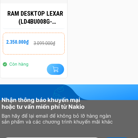
RAM DESKTOP LEXAR
(LD4BU008G-
R3200GSXG) 8GB
(1X8GB) DDR4
Giá
Giá
2.350.000
₫
3.099.000
₫
gốc
hiện
3200MHZ
là:
tại
3.099.000₫.
là:
2.350.000₫.
Còn hàng
Nhận thông báo khuyến mại
hoặc tư vấn miến phí từ Nakio
Bạn hãy để lại email để không bỏ lỡ hàng ngàn
sản phẩm và các chương trình khuyến mãi khác