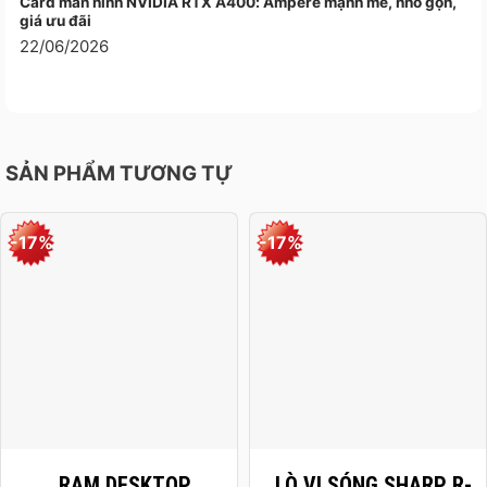
Card màn hình NVIDIA RTX A400: Ampere mạnh mẽ, nhỏ gọn,
giá ưu đãi
22/06/2026
SẢN PHẨM TƯƠNG TỰ
-17%
-17%
RAM DESKTOP
LÒ VI SÓNG SHARP R-