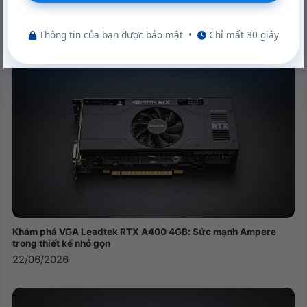
NVIDIA RTX A400 Desktop Workstation: Sức Mạnh Chuyên
Nghiệp Tối Ưu
22/06/2026
Thông tin của bạn được bảo mật
•
Chỉ mất 30 giây
Khám phá VGA Leadtek RTX A400 4GB: Sức mạnh Ampere
trong thiết kế nhỏ gọn
22/06/2026