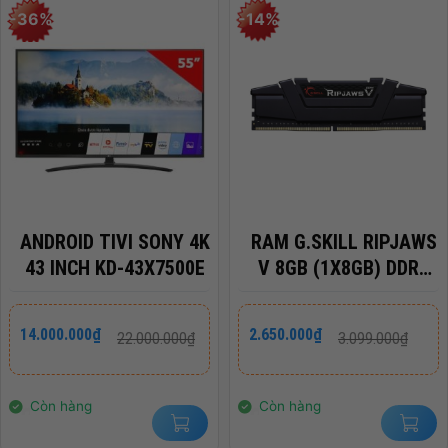
-36%
-14%
ANDROID TIVI SONY 4K
RAM G.SKILL RIPJAWS
43 INCH KD-43X7500E
V 8GB (1X8GB) DDR4
3200MHZ – F4-
3200C16S-8GVKB
Giá
Giá
Giá
Giá
14.000.000
₫
2.650.000
₫
22.000.000
₫
3.099.000
₫
gốc
hiện
gốc
hiện
là:
tại
là:
tại
22.000.000₫.
là:
3.099.000₫.
là:
14.000.000₫.
2.650.000₫.
Còn hàng
Còn hàng