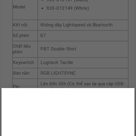
Model
920-012149 (White)
Kết nối
Không dây Lightspeed và Bluetooth
Số phím
87
Chất liệu
PBT Double-Shot
phím
Keyswitch
Logitech Tactile
Đèn nền
RGB LIGHTSYNC
Lên đến 50h (Có thể sạc lại qua cáp USB-
Pin
A to C đi kèm)
×
Kích thước
352 x 150 x 34 mm
Dạng bàn
TKL
phím
Bảo hành