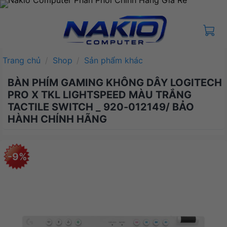
Bỏ
qua
nội
dung
Trang chủ
/
Shop
/
Sản phẩm khác
BÀN PHÍM GAMING KHÔNG DÂY LOGITECH
PRO X TKL LIGHTSPEED MÀU TRẮNG
TACTILE SWITCH _ 920-012149/ BẢO
HÀNH CHÍNH HÃNG
-9%