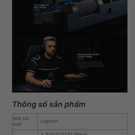
Thông số sản phẩm
Nhà sản
Logitech
xuất
920-012137 (Black)