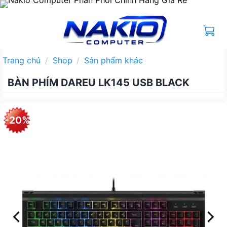
Bỏ
qua
nội
dung
Trang chủ
/
Shop
/
Sản phẩm khác
BÀN PHÍM DAREU LK145 USB BLACK
-20%