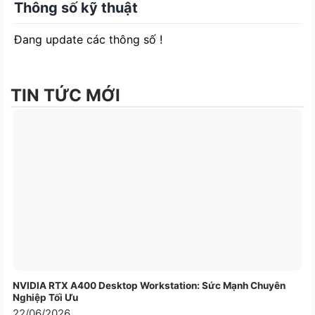
Thông số kỹ thuật
Thiết kế bền bỉ
Đang update các thông số !
Bàn phím chơi game LK-145 được thiết kế mạnh
mẽ, vuông vắn với mặt trên được làm bằng nhôm
kim loại phủ sơn đen chống tĩnh điện. Bề dày mặt
TIN TỨC MỚI
nhôm đóng vai trò chịu lực, chống nước, chống
cháy, góp phần làm bàn phím trở nên cứng cáp hơn,
khá phù hợp với những phòng game. Bàn phím giả
cơ nên các nút bấm được nâng cao hơn hẳn so với
phím cao su thông thường, mang lại trải nghiệm
không kém phím cơ thật, nút phím mềm dễ thao
tác, độ nảy cao giúp thao tác nhanh và không bị
trơn trượt tay.
NVIDIA RTX A400 Desktop Workstation: Sức Mạnh Chuyên
Nghiệp Tối Ưu
22/06/2026