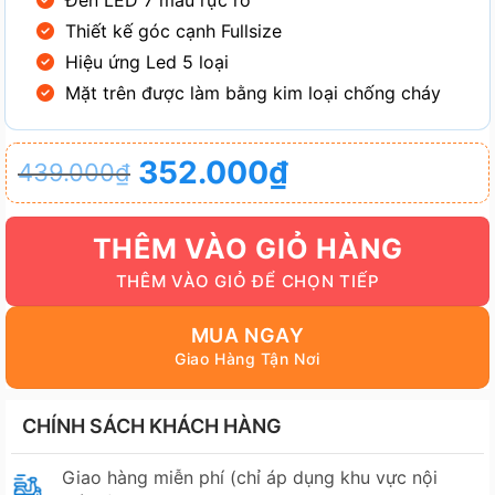
Đèn LED 7 màu rực rỡ
Thiết kế góc cạnh Fullsize
Hiệu ứng Led 5 loại
Mặt trên được làm bằng kim loại chống cháy
Giá
Giá
352.000
₫
439.000
₫
gốc
hiện
là:
tại
THÊM VÀO GIỎ HÀNG
439.000₫.
là:
352.000₫.
MUA NGAY
CHÍNH SÁCH KHÁCH HÀNG
Giao hàng miễn phí (chỉ áp dụng khu vực nội