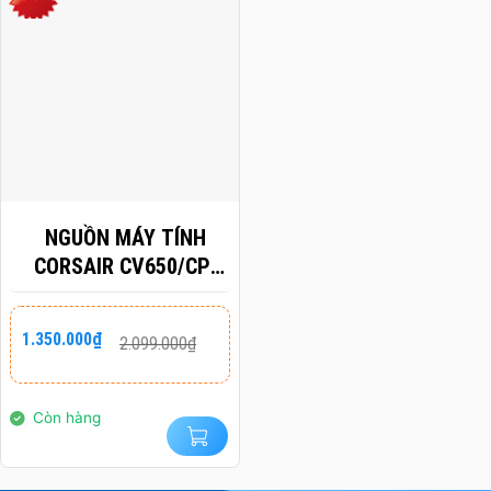
NGUỒN MÁY TÍNH
CORSAIR CV650/CP-
9020236-NA
Giá
Giá
1.350.000
₫
2.099.000
₫
gốc
hiện
là:
tại
2.099.000₫.
là:
1.350.000₫.
Còn hàng