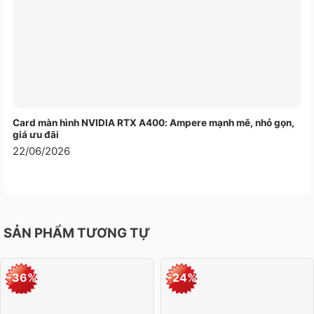
phân khúc, DareU LK-145 nổi trội ở chỗ có thể tự
bảo vệ mình khỏi những tác động xấu bên ngoài
làm ảnh hưởng đến chất lượng và trải nghiệm
người dùng. Hiệu ứng được thể hiện qua hệ thống
đèn led với 7 màu có thể chạy từ trái qua phải
hoặc sáng led toàn bàn phím, hiệu ứng nhịp thở,
hiệu ứng sóng nước, vv.
Card màn hình NVIDIA RTX A400: Ampere mạnh mẽ, nhỏ gọn,
giá ưu đãi
22/06/2026
SẢN PHẨM TƯƠNG TỰ
-36%
-24%