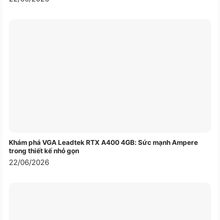
Khám phá VGA Leadtek RTX A400 4GB: Sức mạnh Ampere
trong thiết kế nhỏ gọn
22/06/2026
Cụm kê tay được thiết kế khá thoải mái, khiến
người dùng cảm thấy thư giãn và êm ái khi phải
làm việc hoặc chơi game trong thời gian dài. Nếu
so sánh với các sản phẩm bàn phím khác cùng